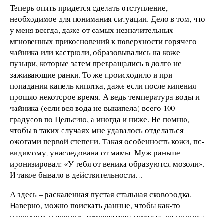
Теперь опять придется сделать отступление,
необходимое для понимания ситуации. Дело в том, что
у меня всегда, даже от самых незначительных
мгновенных прикосновений к поверхности горячего
чайника или кастрюли, образовывались на коже
пузыри, которые затем превращались в долго не
заживающие ранки. То же происходило и при
попадании капель кипятка, даже если после кипения
прошло некоторое время. А ведь температура воды и
чайника (если вся вода не выкипела) всего 100
градусов по Цельсию, а иногда и ниже. Не помню,
чтобы в таких случаях мне удавалось отделаться
ожогами первой степени. Такая особенность кожи, по-
видимому, унаследована от мамы. Муж раньше
иронизировал: «У тебя от веника образуются мозоли».
И такое бывало в действительности…
А здесь – раскаленная пустая стальная сковородка.
Наверно, можно поискать данные, чтобы как-то
прикинуть и оценить температуру металла, но не вижу