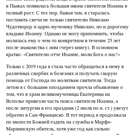
в Пыжах появилась большая икона святителя Иоанна в
полный рост. С тех пор, бывая там, я старалась
поставить свечи не только святителю Николаю
Чудотворцу и царю-мученику Николаю, но и дорогому
владыке Иоанну. Однако не могу припомнить, чтобы
молилась ему о чем-то конкретном в течение 25 лет
после знакомства с ним (через книгу). В основном
кратко: «Святителю отче Иоанне, моли Бога о нас!»
Только с 2019 года я стала часто обращаться к нему в
различных скорбях и болезнях и получать скорую
помощь от Господа по молитвам святителя. Тогда
летом я с большим опозданием прочла объявление о
том, что в храм великомученицы Екатерины на
Всполье привезли часть пояса святителя Иоанна, а
после литургии в его праздник (2 июля по н. ст.) увезут
обратно в Сан-Франциско. В тот период я продолжала
по милости Божией ездить на службы в Марфо-
Мариинскую обитель, хотя уже год как сильно