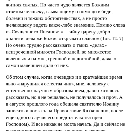
житиях святых. Но часто чудо является Божиим
ответом человеку, взывающему о помощи в беде,
болезни и тяжких обстоятельствах, а не просто
желающему видеть какое-либо знамение. Помню слова
из Священного Писания: «…тайну цареву добро
хранити, дела же Божия открывати славно» (Тов. 12: 7).
Но очень трудно рассказывать о таких «делах»
неизреченной милости Господней, во множестве
явленных и на мне, грешной и недостойной, даже о
самой малейшей доли от них.
Об этом случае, когда очевидно и в кратчайшее время
явно «нарушился естества чин», мне, человеку с
естественно-научным образованием, давно хотелось
рассказать, но я не решалась, не получалось и проч. А
в августе прошлого года обещала святителю Иоанну
записать и послать на Православие.Ru (конечно, после
еще одного случая его предстательства пред
Господом). И все никак не могла начать. Да и сейчас не
выходит хорошо изложить, но пусть и «коряво»