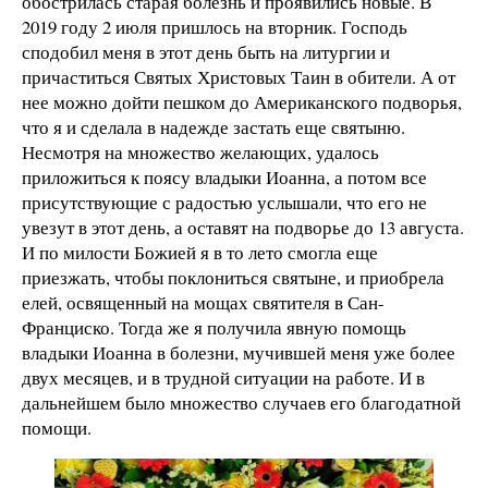
обострилась старая болезнь и проявились новые. В
2019 году 2 июля пришлось на вторник. Господь
сподобил меня в этот день быть на литургии и
причаститься Святых Христовых Таин в обители. А от
нее можно дойти пешком до Американского подворья,
что я и сделала в надежде застать еще святыню.
Несмотря на множество желающих, удалось
приложиться к поясу владыки Иоанна, а потом все
присутствующие с радостью услышали, что его не
увезут в этот день, а оставят на подворье до 13 августа.
И по милости Божией я в то лето смогла еще
приезжать, чтобы поклониться святыне, и приобрела
елей, освященный на мощах святителя в Сан-
Франциско. Тогда же я получила явную помощь
владыки Иоанна в болезни, мучившей меня уже более
двух месяцев, и в трудной ситуации на работе. И в
дальнейшем было множество случаев его благодатной
помощи.