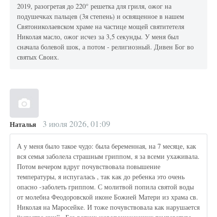
2019, разогретая до 220° решетка для гриля, ожог на
подушечках пальцев (3я степень) и освященное в нашем
Святониколаевском храме на частице мощей святитетеля
Николая масло, ожог исчез за 3,5 секунды. У меня был
сначала болевой шок, а потом - религиозный. Дивен Бог во
святых Своих.
3 июля 2026, 01:09
Наталья
А у меня было такое чудо: была беременная, на 7 месяце, как
вся семья заболела страшным гриппом, я за всеми ухаживала.
Потом вечером вдруг почувствовала повышение
температуры, я испугалась , так как до ребенка это очень
опасно -заболеть гриппом. С молитвой попила святой воды
от молебна Феодоровской иконе Божией Матери из храма св.
Николая на Маросейке. И тоже почувствовала как нарушается