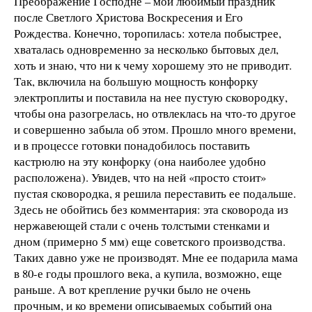
Преображение Господне – мой любимый праздник
после Светлого Христова Воскресения и Его
Рождества. Конечно, торопилась: хотела побыстрее,
хваталась одновременно за несколько бытовых дел,
хоть и знаю, что ни к чему хорошему это не приводит.
Так, включила на большую мощность конфорку
электроплиты и поставила на нее пустую сковородку,
чтобы она разогрелась, но отвлеклась на что-то другое
и совершенно забыла об этом. Прошло много времени,
и в процессе готовки понадобилось поставить
кастрюлю на эту конфорку (она наиболее удобно
расположена). Увидев, что на ней «просто стоит»
пустая сковородка, я решила переставить ее подальше.
Здесь не обойтись без комментария: эта сковорода из
нержавеющей стали с очень толстыми стенками и
дном (примерно 5 мм) еще советского производства.
Таких давно уже не производят. Мне ее подарила мама
в 80-е годы прошлого века, а купила, возможно, еще
раньше. А вот крепление ручки было не очень
прочным, и ко времени описываемых событий она