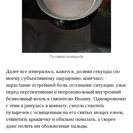
Та самая сковорода
Далее все измерялось, кажется, долями секунды (по
моему субъективному ощущению, конечно):
нарастание острейшей боли, осознание ситуации, ужас
перед перспективами и непроизвольный внутренний
безмолвный вопль к святителю Иоанну. Одновременно
с этим я ринулась в комнату, смогла схватить
пузыречек с освященным на его святых мощах елеем,
отвинтить крышечку и обильно помазать, а скорее
даже полить им обожженные пальцы.