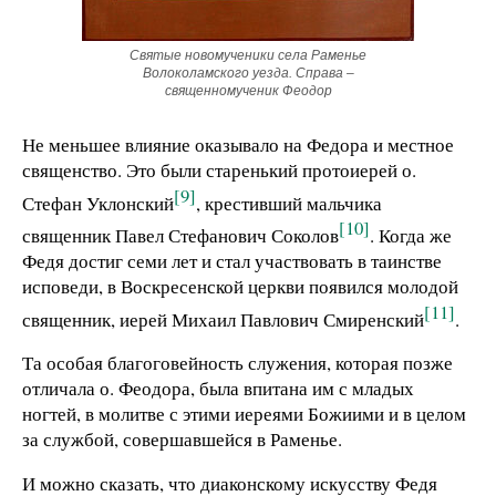
Святые новомученики села Раменье
Волоколамского уезда. Справа –
священномученик Феодор
Не меньшее влияние оказывало на Федора и местное
священство. Это были старенький протоиерей о.
[9]
Стефан Уклонский
, крестивший мальчика
[10]
священник Павел Стефанович Соколов
. Когда же
Федя достиг семи лет и стал участвовать в таинстве
исповеди, в Воскресенской церкви появился молодой
[11]
священник, иерей Михаил Павлович Смиренский
.
Та особая благоговейность служения, которая позже
отличала о. Феодора, была впитана им с младых
ногтей, в молитве с этими иереями Божиими и в целом
за службой, совершавшейся в Раменье.
И можно сказать, что диаконскому искусству Федя