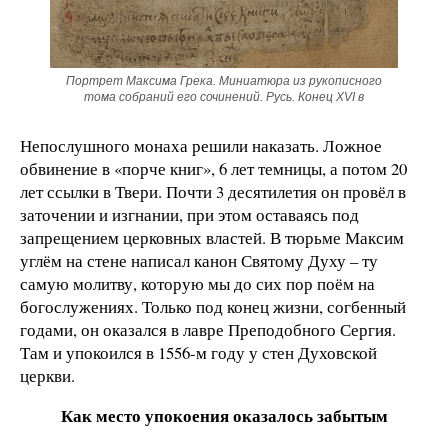
Портрет Максима Грека. Миниатюра из рукописного
тома собраний его сочинений. Русь. Конец XVI в
Непослушного монаха решили наказать. Ложное
обвинение в «порче книг», 6 лет темницы, а потом 20
лет ссылки в Твери. Почти 3 десятилетия он провёл в
заточении и изгнании, при этом оставаясь под
запрещением церковных властей. В тюрьме Максим
углём на стене написал канон Святому Духу – ту
самую молитву, которую мы до сих пор поём на
богослужениях. Только под конец жизни, согбенный
годами, он оказался в лавре Преподобного Сергия.
Там и упокоился в 1556-м году у стен Духовской
церкви.
Как место упокоения оказалось забытым