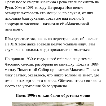
Сразу после смерти Максима Грека стали почитать на
Руси. Уже в 1591-м году Патриарх Иов велел
освидетельствовать его мощи, и, по слухам, от них
исходило благоухание. Тогда же над могилой
соорудили часовню – называли её «Максимовой
палаткой».
Шли десятилетия, часовню перестраивали, обновляли,
а в XIX веке даже возвели целую усыпальницу. Там
служили панихиды, люди приходили помолиться.
Но пришли 1930-е годы, и всё стёрли с лица земли.
Часовню снесли, разобрали по камешку. Когда в 1988-
м году Поместный Собор причислил Максима Грека к
лику святых, оказалось, что никто толком не знает, где
именно находится его могила. Обитель чтила святого, а
место его упокоения было утрачено...
Июль 1996-го: как были обретены мощи