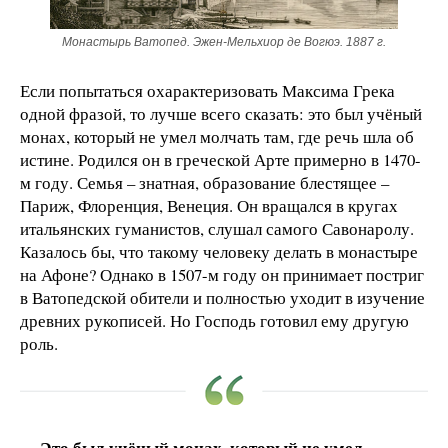
Монастырь Ватопед. Эжен-Мельхиор де Вогюэ. 1887 г.
Если попытаться охарактеризовать Максима Грека
одной фразой, то лучше всего сказать: это был учёный
монах, который не умел молчать там, где речь шла об
истине. Родился он в греческой Арте примерно в 1470-
м году. Семья – знатная, образование блестящее –
Париж, Флоренция, Венеция. Он вращался в кругах
итальянских гуманистов, слушал самого Савонаролу.
Казалось бы, что такому человеку делать в монастыре
на Афоне? Однако в 1507-м году он принимает постриг
в Ватопедской обители и полностью уходит в изучение
древних рукописей. Но Господь готовил ему другую
роль.
Это был учёный монах, который не умел