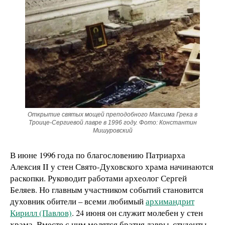
Открытие святых мощей преподобного Максима Грека в
Троице-Сергиевой лавре в 1996 году. Фото: Константин
Мишуровский
В июне 1996 года по благословению Патриарха
Алексия II у стен Свято-Духовского храма начинаются
раскопки. Руководит работами археолог Сергей
Беляев. Но главным участником событий становится
духовник обители – всеми любимый
архимандрит
Кирилл (Павлов)
. 24 июня он служит молебен у стен
храма. Вместе с ним молятся братия лавры, студенты