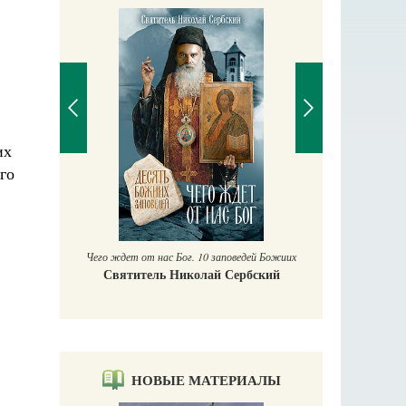
их
го
П
Е
аучись у
Чего ждет от нас Бог. 10 заповедей Божиих
Святитель Николай Сербский
НОВЫЕ МАТЕРИАЛЫ