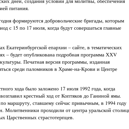
ких дней, создания условий для молитвы, обеспечения
цией питания.
егодня формируются добровольческие бригады, которым
од с 15 по 17 июля, когда будут совершаться главные
х Екатеринбургской епархии – сайте, в тематических
тях – будет опубликована подробная программа ХХV
культуры. Печатная версия программы, изданная
яться среди паломников в Храме-на-Крови и Центре
ного хода было заложено 17 июля 1992 года, когда
возглавил крестный ход от Коптяков до Ганиной ямы.
по маршруту, ставшему сейчас привычным, в 1994 году
он. Молитвенники проходили от центра уральской столи
тых Царственных страстотерпцев.