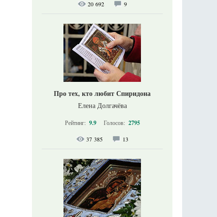
20 692
9
Про тех, кто любит Спиридона
Елена Долгачёва
Рейтинг:
9.9
Голосов:
2795
37 385
13