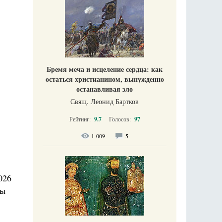
Бремя меча и исцеление сердца: как
остаться христианином, вынужденно
останавливая зло
Свящ. Леонид Бартков
Рейтинг:
9.7
Голосов:
97
1 009
5
026
ты