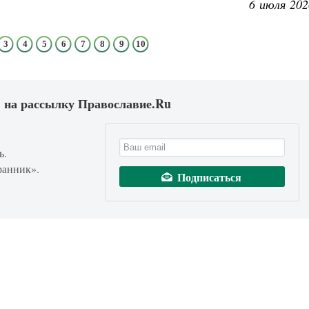
6 июля 202
3
4
5
6
7
8
9
10
 на рассылку Православие.Ru
ь.
ранник».