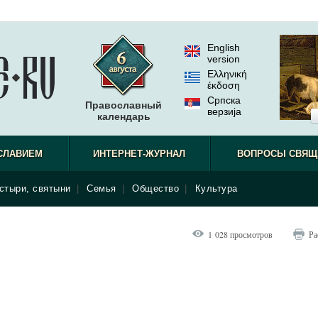
English
version
Ελληνική
έκδοση
Српска
Православный
верзиjа
календарь
СЛАВИЕМ
ИНТЕРНЕТ-ЖУРНАЛ
ВОПРОСЫ СВЯЩ
стыри, святыни
|
Семья
|
Общество
|
Культура
1 028 просмотров
Ра