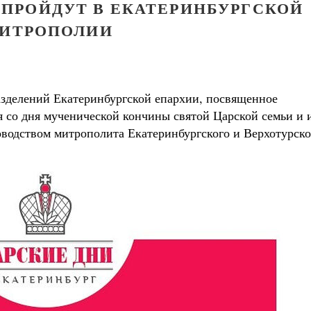
» ПРОЙДУТ В ЕКАТЕРИНБУРГСКОЙ
ИТРОПОЛИИ
азделений Екатеринбургской епархии, посвященное
я со дня мученической кончины святой Царской семьи и 
ководством митрополита Екатеринбургского и Верхотурско
Великомученик Георгий Победоносец. Н
святого
Роман Котов
Как найти своё место в жизни
Кирилл Мурышев