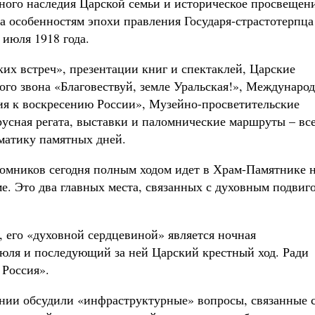
ного наследия Царской семьи и историческое просвещен
 особенностям эпохи правления Государя-страстотерпца
июля 1918 года.
их встреч», презентации книг и спектаклей, Царские
ого звона «Благовествуй, земле Уральская!», Междунаро
ия к воскресению России», Музейно-просветительские
русная регата, выставки и паломнические маршруты – вс
ематику памятных дней.
ломников сегодня полным ходом идет в Храм-Памятнике 
е. Это два главных места, связанных с духовным подвиг
 его «духовной сердцевиной» является ночная
 июля и последующий за ней Царский крестный ход. Ради
 Россия».
ении обсудили «инфраструктурные» вопросы, связанные 