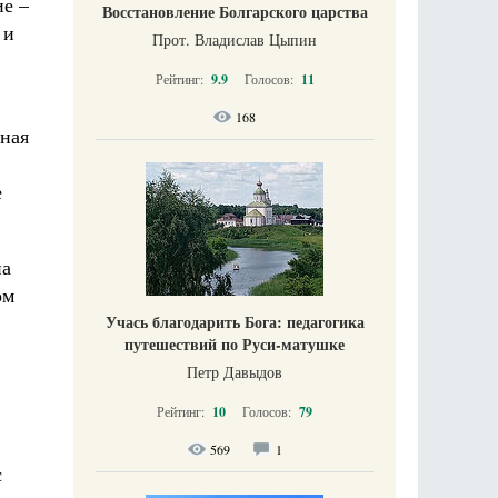
ие –
Восстановление Болгарского царства
 и
Прот. Владислав Цыпин
Рейтинг:
9.9
Голосов:
11
168
дная
е
на
ом
Учась благодарить Бога: педагогика
путешествий по Руси-матушке
Петр Давыдов
Рейтинг:
10
Голосов:
79
569
1
с