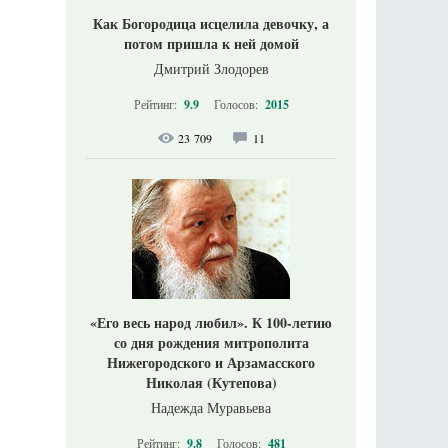
Как Богородица исцелила девочку, а
потом пришла к ней домой
Дмитрий Злодорев
Рейтинг:
9.9
Голосов:
2015
23 709
11
«Его весь народ любил». К 100-летию
со дня рождения митрополита
Нижегородского и Арзамасского
Николая (Кутепова)
Надежда Муравьева
Рейтинг:
9.8
Голосов:
481