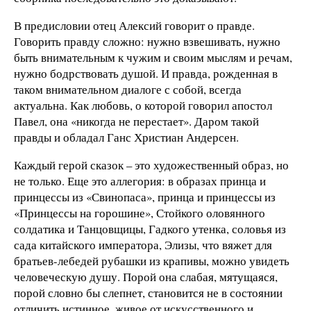
В предисловии отец Алексий говорит о правде.
Говорить правду сложно: нужно взвешивать, нужно
быть внимательным к чужим и своим мыслям и речам,
нужно бодрствовать душой. И правда, рожденная в
таком внимательном диалоге с собой, всегда
актуальна. Как любовь, о которой говорил апостол
Павел, она «никогда не перестает». Даром такой
правды и обладал Ганс Христиан Андерсен.
Каждый герой сказок – это художественный образ, но
не только. Еще это аллегория: в образах принца и
принцессы из «Свинопаса», принца и принцессы из
«Принцессы на горошине», Стойкого оловянного
солдатика и Танцовщицы, Гадкого утенка, соловья из
сада китайского императора, Элизы, что вяжет для
братьев-лебедей рубашки из крапивы, можно увидеть
человеческую душу. Порой она слабая, мятущаяся,
порой словно бы слепнет, становится не в состоянии
отличить истинное, живое от искусственного и