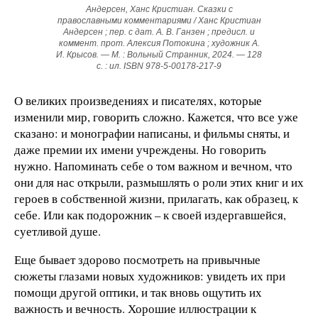
Андерсен, Ханс Кристиан. Сказки с
православными комментариями / Ханс Кристиан
Андерсен ; пер. с дат. А. В. Ганзен ; предисл. и
коммент. прот. Алексия Потокина ; художник А.
И. Крысов. — М. : Вольный Странник, 2024. — 128
с. : ил. ISBN 978-5-00178-217-9
О великих произведениях и писателях, которые
изменили мир, говорить сложно. Кажется, что все уже
сказано: и монографии написаны, и фильмы сняты, и
даже премии их имени учреждены. Но говорить
нужно. Напоминать себе о том важном и вечном, что
они для нас открыли, размышлять о роли этих книг и их
героев в собственной жизни, прилагать, как образец, к
себе. Или как подорожник – к своей издергавшейся,
суетливой душе.
Еще бывает здорово посмотреть на привычные
сюжеты глазами новых художников: увидеть их при
помощи другой оптики, и так вновь ощутить их
важность и вечность. Хорошие иллюстрации к