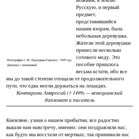
Русскую, и первый
предмет,
представившийся
нашим взорам, была
небольшая деревушка.
Жители этой деревушки
принесли несколько
сотового меду. Это
Фотография С.М. Прокудина-Горского. 1909 год.
пособие пришлось
Девушка с земляникой.
весьма кстати, ибо все
мы до такой степени отощали от продолжительного
пути, что едва могли держаться на лошадях.
Контарини Амвросий († 1499) — венецианский
дипломат и писатель
Киевляне, узнав о нашем прибытии, все радостно
вышли нам навстречу, именно: они поздравляли нас,
как будто мы восстали от мертвых; так принимали нас