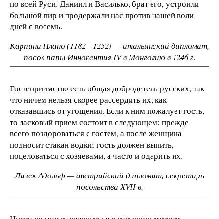
по всей Руси. Даниил и Василько, брат его, устроили
большой пир и продержали нас против нашей воли
дней с восемь.
Карпини Плано (1182—1252) — итальянский дипломат,
посол папы Иннокентия IV в Монголию в 1246 г.
Гостеприимство есть общая добродетель русских, так
что ничем нельзя скорее рассердить их, как
отказавшись от угощения. Если к ним пожалует гость,
то ласковый прием состоит в следующем: прежде
всего поздороваться с гостем, а после женщина
подносит стакан водки; гость должен выпить,
поцеловаться с хозяевами, а часто и одарить их.
Лизек Адольф — австрийский дипломат, секретарь
посольства ХVII в.
Ничто не может сравниться с гостеприимством