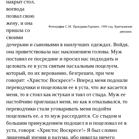
накрыт стол,
воевода
позвал свою
жену, и она
Фотография С.М. Прокудина-Горского. 1909 год. Крестьянские
пришла со
девушки.
своими
дочерьми и сыновьями в наилучших одеждах. Войдя,
она приветствовала нас наклонением головы. Муж
поставил ее посредине и просил нас подходить и
целовать ее в уста святым пасхальным поцелуем,
который, по их верованию, безгрешен, при чем
говорят: «Христос Воскресе!» Вперед меня подошли
переводчики и поцеловали ее в уста, что же касается
меня, то я стоял как истукан и таял от стыда. Муж ее
настойчиво приглашал меня, но как я отказывался, то
переводчики стали уговаривать меня подойти
поцеловать ее, а то муж рассердится. Со стыдом и
большим принуждением подошел я и поцеловал ее в
уста, говоря: «Христос Воскресе!» Я был словно
лишенный зрения и разума, ибо никогда ничего