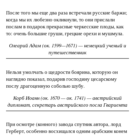
После того мы еще два раза встречали русские баржи;
когда мы их любезно окликнули, то они прислали
послам в подарок прекрасные черкесские плоды, как
то: очень большие груши, грецкие орехи и мушмула.
Олеарий Адам (ок. 1599—1671) — немецкий ученый и
путешественник
Нельзя умолчать о щедрости боярина, которую он
наглядно показал, подарив господину цесарскому
послу драгоценную соболью шубу.
Корб Иоанн (ок. 1670 — ок. 1741) — австрийский
дипломат, секретарь австрийского посла Гвариента
При осмотре (конного) завода спутник автора, лорд
Герберт, особенно восхищался одним арабским конем