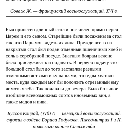
Соваж Ж. — французский военнослужащий, ХVI в.
Был принесен длинный стол и поставлен прямо перед
Царем и его сыном. Старейшие были посажены за стол
так, что Царь мог видеть их лица. Прежде всего на
накрытый стол был подан отменный пшеничный хлеб и
соль в серебряной посуде. Знатным боярам велено
было прислуживать и подавать. В первую подачу этот
большой стол был до того заставлен разными
отменными яствами и кушаньями, что едва хватало
места, куда каждый мог бы положить отрезанный ему
ломоть хлеба. Так подавали до вечера. Было большое
изобилие всевозможных сортов иноземных вин, а
также медов и пива.
Буссов Конрад, (†1617) — немецкий военнослужащий,
служил в войске Бориса Годунова, Лжедмитрия I и II,
польского короля Сигизмунда