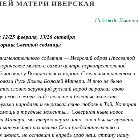
ИЕЙ МАТЕРИ ИВЕРСКАЯ
Надежда Дмитри
е
12/25 февраля, 13/26 октября
торник Светлой седмицы
знаменательного события — Иверский образ Пресвятой
торическое место в самом центре первопрестольной
й часовне у Воскресенских ворот. С великим трепетом и
новали Русь Домом Божией Матери. И это не было
этих словах верующий русский народ выражал свою
 неба и земли за Ея великие и богатые милости,
ругими народами и выражал свою любовь к Той, Которая
помощь в трудные моменты... Совершая ныне новое
й Матери, мы твердо верим, что, как в былые времена,
 множество раз являла Свои предстательство и
х иконах, не оставит и впредь град наш, страну нашу