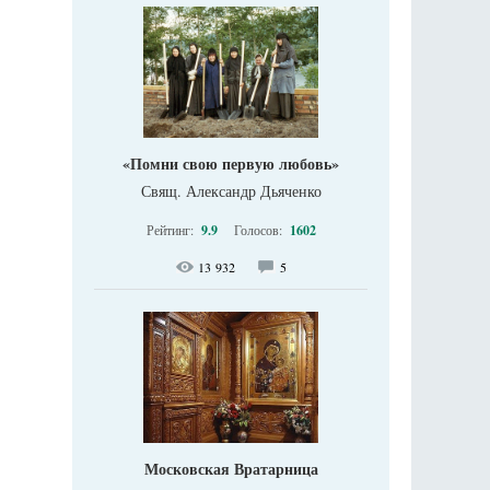
«Помни свою первую любовь»
Свящ. Александр Дьяченко
Рейтинг:
9.9
Голосов:
1602
13 932
5
Московская Вратарница