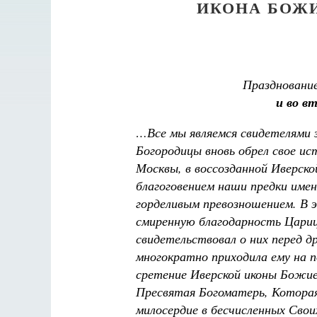
ИКОНА БОЖ
Праздновани
и во в
…Все мы являемся свидетелями 
Богородицы вновь обрел свое ис
Москвы, в воссозданной Иверско
благоговением наши предки име
горделивым превозношением. В 
смиренную благодарность Царице
свидетельствовал о них перед д
многократно приходила ему на 
сретение Иверской иконы Божие
Пресвятая Богоматерь, Которая
милосердие в бесчисленных Свои