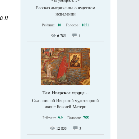
Рассказ американца о чудесном
исцелении
й II
Рейтинг:
10
Голосов:
1051
6 785
4
Там Иверское сердце…
Сказание об Иверской чудотворной
иконе Божией Матери
Рейтинг:
9.9
Голосов:
755
12 833
3