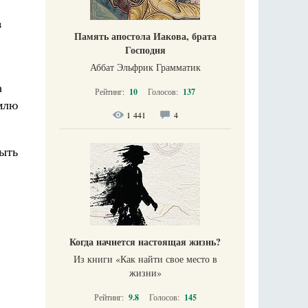
з
Память апостола Иакова, брата
Господня
Аббат Эльфрик Грамматик
а
Рейтинг:
10
Голосов:
137
емлю
1 441
4
быть
Когда начнется настоящая жизнь?
Из книги «Как найти свое место в
жизни​»
Рейтинг:
9.8
Голосов:
145