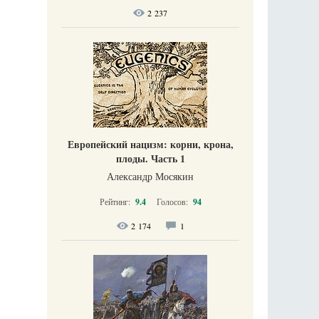
2 237
Европейский нацизм: корни, крона,
плоды. Часть 1
Александр Мосякин
Рейтинг:
9.4
Голосов:
94
2 174
1