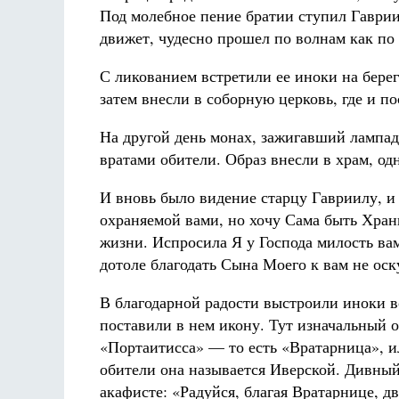
Под молебное пение братии ступил Гаврии
движет, чудесно прошел по волнам как по
С ликованием встретили ее иноки на берег
затем внесли в соборную церковь, где и по
На другой день монах, зажигавший лампад
вратами обители. Образ внесли в храм, од
И вновь было видение старцу Гавриилу, и
охраняемой вами, но хочу Сама быть Хран
жизни. Испросила Я у Господа милость вам
дотоле благодать Сына Моего к вам не оск
В благодарной радости выстроили иноки в
поставили в нем икону. Тут изначальный 
«Портаитисса» — то есть «Вратарница», и
обители она называется Иверской. Дивный
акафисте: «Радуйся, благая Вратарнице, 