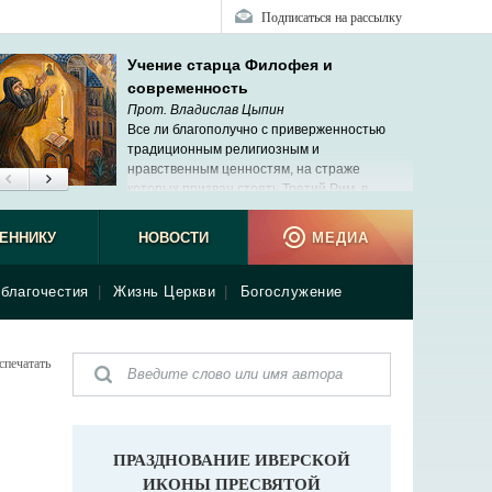
Подписаться на рассылку
Учение старца Филофея и
современность
Прот. Владислав Цыпин
Все ли благополучно с приверженностью
традиционным религиозным и
нравственным ценностям, на страже
которых призван стоять Третий Рим, в
современной России?
ЕННИКУ
НОВОСТИ
МЕДИА
благочестия
|
Жизнь Церкви
|
Богослужение
спечатать
ПРАЗДНОВАНИЕ ИВЕРСКОЙ
ИКОНЫ ПРЕСВЯТОЙ