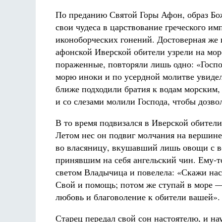
По преданию Святой Горы Афон, образ Бо
свои чудеса в царствование греческого им
иконоборческих гонений. Достоверная же и
афонской Иверской обители узрели на мор
пораженные, повторяли лишь одно: «Госпо
морю иноки и по усердной молитве увидели
ближе подходили братия к водам морским, 
и со слезами молили Господа, чтобы дозв
В то время подвизался в Иверской обители
Летом нес он подвиг молчания на вершине
во власяницу, вкушавший лишь овощи с во
принявшим на себя ангельский чин. Ему-т
светом Владычица и повелела: «Скажи нас
Свой и помощь; потом же ступай в море —
любовь и благоволение к обители вашей».
Старец передал свой сон настоятелю, и на