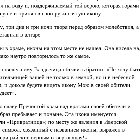
л на воду и, поддерживаемый той верою, которая горами
 суше и принял в свои руки святую икону.
у, три дня и три ночи творя перед образом молебствия, а
ставили в алтаре.
ы в храме, иконы на этом месте не нашел. Она висела на
нако наутро повторилось то же самое.
 повелела ему Владычица объявить братии: «Не хочу быт
ительницей вашей не только в земной, но и в небесной
, и доколе будете видеть икону Мою в своей обители,
удеет».
о славу Пречистой храм над вратами своей обители и
образ пребывает и поныне. Эта икона именуется
ли «Привратница»; по месту же явления в Иверской
 символ, связанный с названием иконы, выражен в
двери райские верным отверзающая!»