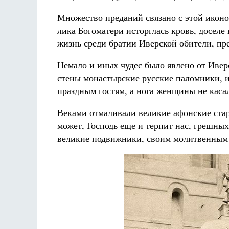
Множество преданий связано с этой иконо
лика Богоматери исторглась кровь, доселе
жизнь среди братии Иверской обители, пре
Немало и иных чудес было явлено от Иверс
стены монастырские русские паломники, и
праздным гостям, а нога женщины не касал
Веками отмаливали великие афонские стар
может, Господь еще и терпит нас, грешных
великие подвижники, своим молитвенным 