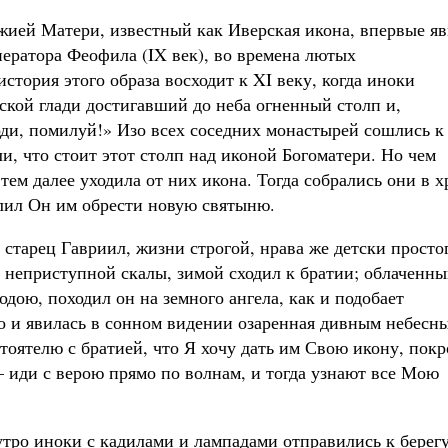
жией Матери, известный как Иверская икона, впервые я
ператора Феофила (IX век), во времена лютых
стория этого образа восходит к XI веку, когда иноки
ской глади достигавший до неба огненный столп и,
ди, помилуй!» Изо всех соседних монастырей сошлись к
, что стоит этот столп над иконой Богоматери. Но чем
тем далее уходила от них икона. Тогда собрались они в х
олил Он им обрести новую святыню.
 старец Гавриил, жизни строгой, нрава же детски просто
 неприступной скалы, зимой сходил к братии; облаченн
дою, походил он на земного ангела, как и подобает
о и явилась в сонном видении озаренная дивным небесн
тоятелю с братией, что Я хочу дать им Свою икону, покр
 иди с верою прямо по волнам, и тогда узнают все Мою
утро иноки с кадилами и лампадами отправились к берегу