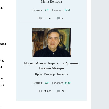
Мила Волкова
вил
Рейтинг:
9.9
Голосов:
1251
16 184
11
рам
го.
Иосиф Муньос-Кортес – избранник
ый
Божией Матери
Прот. Виктор Потапов
ым
Рейтинг:
9.9
Голосов:
2429
ов
27 892
30
.