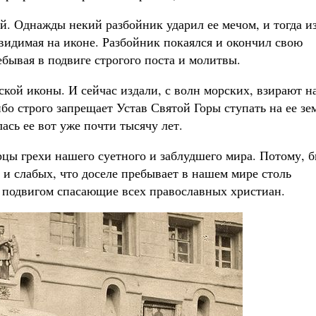
й. Однажды некий разбойник ударил ее мечом, и тогда и
 видимая на иконе. Разбойник покаялся и окончил свою
бывая в подвиге строгого поста и молитвы.
кой иконы. И сейчас издали, с волн морских, взирают н
бо строго запрещает Устав Святой Горы ступать на ее з
ась ее вот уже почти тысячу лет.
цы грехи нашего суетного и заблудшего мира. Потому, 
 и слабых, что доселе пребывает в нашем мире столь
подвигом спасающие всех православных христиан.