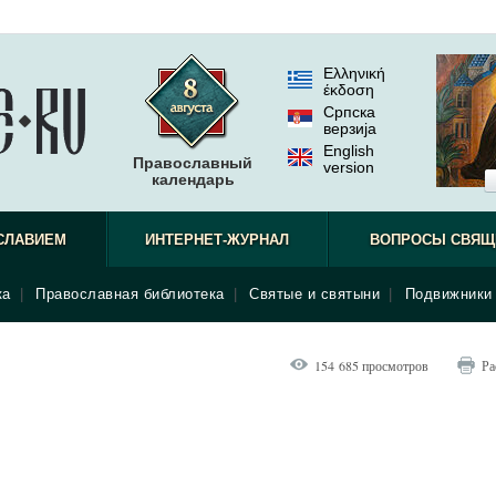
Ελληνική
έκδοση
Српска
верзиjа
English
Православный
version
календарь
СЛАВИЕМ
ИНТЕРНЕТ-ЖУРНАЛ
ВОПРОСЫ СВЯЩ
ка
|
Православная библиотека
|
Святые и святыни
|
Подвижники 
154 685 просмотров
Ра