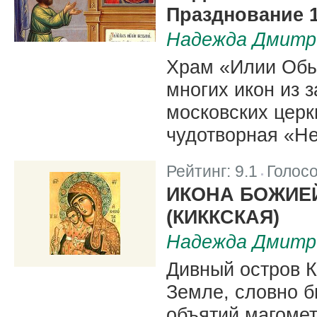
Празднование 1
Надежда Дмитр
Храм «Илии Обы
многих икон из
московских церк
чудотворная «Не
Рейтинг:
9.1
Голос
|
ИКОНА БОЖИЕ
(КИККСКАЯ)
Надежда Дмитр
Дивный остров 
Земле, словно б
объятий магоме