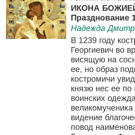
|
ИКОНА БОЖИЕ
Празднование 14
Надежда Дмитр
В 1239 году кос
Георгиевич во в
висящую на сосн
ее, но образ по
костромичи увид
князю нес ее по
воинских одежда
великомученика
видение благоч
повод наименова