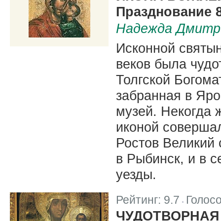
Празднование 8 
Надежда Дмитр
Исконной святын
веков была чудо
Толгской Богома
забранная в Яр
музей. Некогда 
иконой совершал
Ростов Великий 
в Рыбинск, и в 
уезды.
Рейтинг:
9.7
Голос
|
ЧУДОТВОРНАЯ