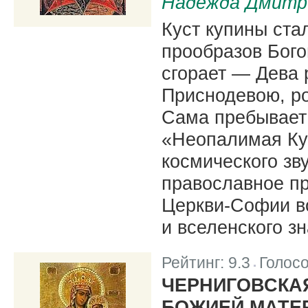
Надежда Дмитр
Куст купины ста
прообразов Бого
сгорает — Дева 
Приснодевою, р
Сама пребывает
«Неопалимая Ку
космического зв
православное пр
Церкви-Софии во
и вселенского з
Рейтинг:
9.3
Голос
|
ЧЕРНИГОВСКА
БОЖИЕЙ МАТЕ