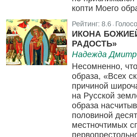
копти Моего обр
Рейтинг:
8.6
Голос
|
ИКОНА БОЖИЕ
РАДОСТЬ»
Надежда Дмитр
Несомненно, что
образа, «Всех с
причиной широч
на Русской земл
образа насчитыв
половиной десят
местночтимых сп
первопрестольно