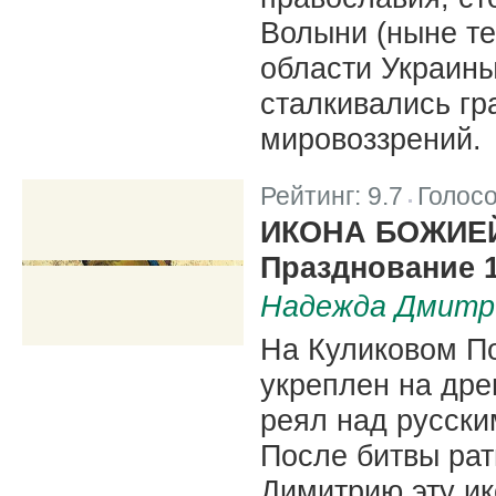
Волыни (ныне т
области Украины
сталкивались гр
мировоззрений.
Рейтинг:
9.7
Голос
|
ИКОНА БОЖИЕ
Празднование 1
Надежда Дмитр
На Куликовом П
укреплен на дре
реял над русски
После битвы рат
Димитрию эту ик