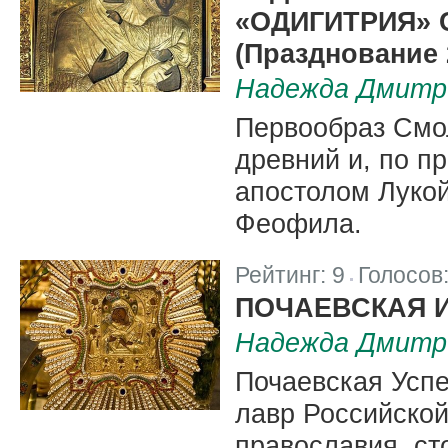
«ОДИГИТРИЯ»
(Празднование 2
Надежда Дмитр
Первообраз Смо
древний и, по п
апостолом Лукой
Феофила.
Рейтинг:
9
Голосов
|
ПОЧАЕВСКАЯ 
Надежда Дмитр
Почаевская Успе
лавр Российской
православия, ст