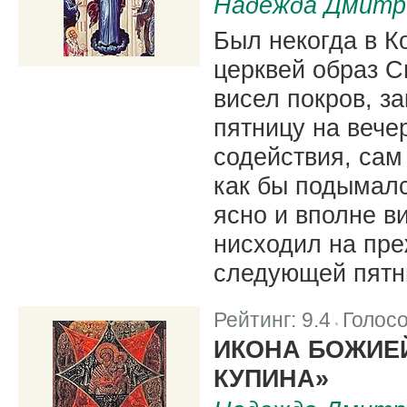
Надежда Дмитр
Был некогда в К
церквей образ С
висел покров, з
пятницу на вечер
содействия, сам
как бы подымался
ясно и вполне ви
нисходил на пре
следующей пятн
Рейтинг:
9.4
Голос
|
ИКОНА БОЖИЕ
КУПИНА»