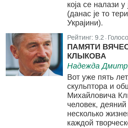
која се налази у
(данас је то те
Украјини).
Рейтинг:
9.2
Голос
|
ПАМЯТИ ВЯЧЕ
КЛЫКОВА
Надежда Дмитри
Вот уже пять лет
скульптора и об
Михайловича Кл
человек, деяний
несколько жизне
каждой творчес