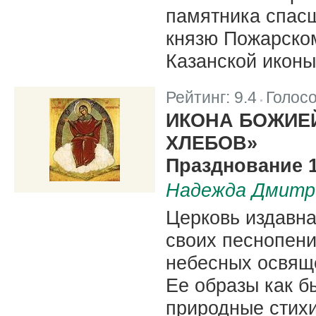
памятника спас
князю Пожарско
Казанской иконы
Рейтинг:
9.4
Голос
|
ИКОНА БОЖИЕ
ХЛЕБОВ»
Празднование 1
Надежда Дмитр
Церковь издавн
своих песнопени
небесных освяще
Ее образы как б
природные стих