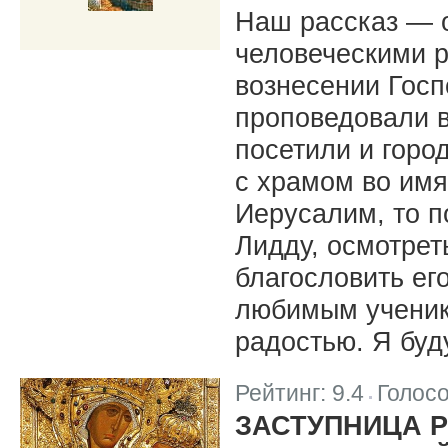
Наш рассказ — о
человеческими р
вознесении Госп
проповедовали в
посетили и горо
с храмом во имя
Иерусалим, то п
Лидду, осмотре
благословить ег
любимым ученик
радостью. Я буд
Рейтинг:
9.4
Голос
|
ЗАСТУПНИЦА 