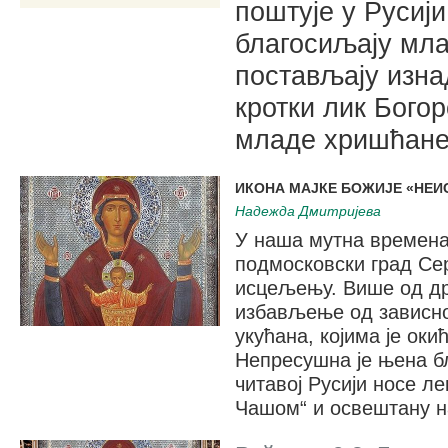
поштује у Русиј
благосиљају мла
постављају изнад
кротки лик Бого
младе хришћане
ИКОНА МАЈКЕ БОЖИЈЕ «НЕИ
Надежда Дмитријева
У наша мутна времена,
подмосковски град Сер
исцељењу. Више од др
избављење од зависно
укућана, којима је ок
Непресушна је њена б
читавој Русији носе л
Чашом“ и освештану н