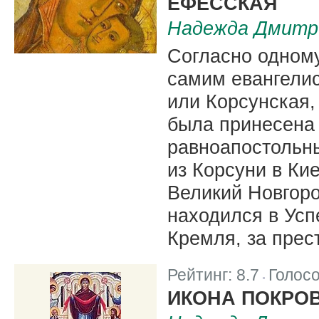
ЕФЕССКАЯ
Надежда Дмитр
Согласно одному
самим евангелис
или Корсунская,
была принесена
равноапостольн
из Корсуни в Ки
Великий Новгоро
находился в Усп
Кремля, за прес
Рейтинг:
8.7
Голос
|
ИКОНА ПОКРО