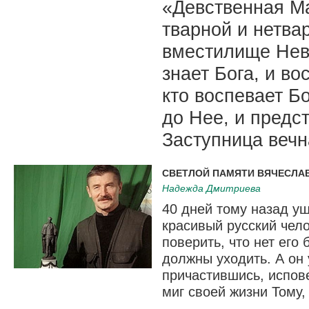
«Девственная Ма
тварной и нетва
вместилище Невм
знает Бога, и во
кто воспевает Бо
до Нее, и предст
Заступница вечн
СВЕТЛОЙ ПАМЯТИ ВЯЧЕСЛА
Надежда Дмитриева
40 дней тому назад уш
красивый русский чел
поверить, что нет его
должны уходить. А он 
причастившись, испов
миг своей жизни Тому,