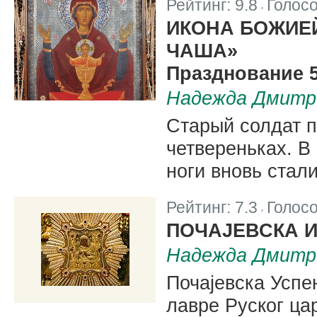
Рейтинг:
9.8
Голос
|
ИКОНА БОЖИЕ
ЧАША»
Празднование 5
Надежда Дмитр
Старый солдат п
четвереньках. В
ноги вновь стали
Рейтинг:
7.3
Голос
|
ПОЧАЈЕВСКА И
Надежда Дмитр
Почајевска Успе
лавре Руског ца