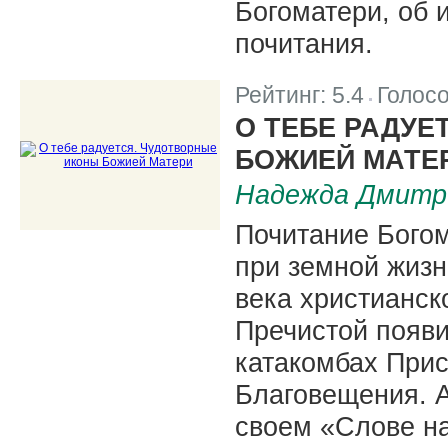
Богоматери, об 
почитания.
Рейтинг:
5.4
Голос
|
О ТЕБЕ РАДУЕ
БОЖИЕЙ МАТЕ
Надежда Дмитр
Почитание Богом
при земной жизн
века христианск
Пречистой появил
катакомбах Прис
Благовещения. А
своем «Слове н