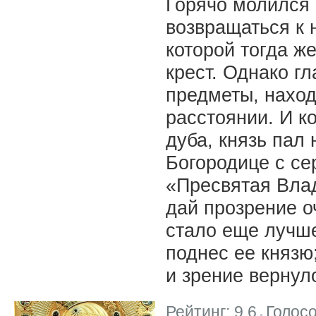
Горячо молился 
возвращаться к н
которой тогда ж
крест. Однако г
предметы, нахо
расстоянии. И к
дуба, князь пал 
Богородице с с
«Пресвятая Вла
дай прозрение о
стало еще лучше
поднес ее князю
и зрение вернул
Рейтинг:
9.6
Голос