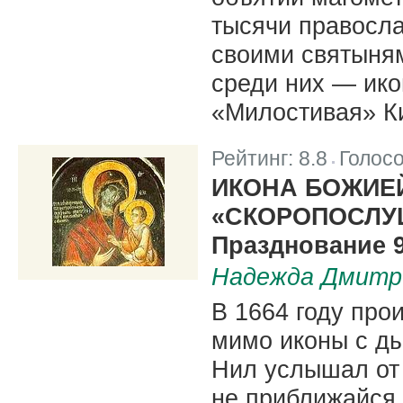
тысячи правосл
своими святыням
среди них — ик
«Милостивая» Ки
Рейтинг:
8.8
Голос
|
ИКОНА БОЖИЕ
«СКОРОПОСЛУ
Празднование 9
Надежда Дмитр
В 1664 году про
мимо иконы с д
Нил услышал от 
не приближайся 