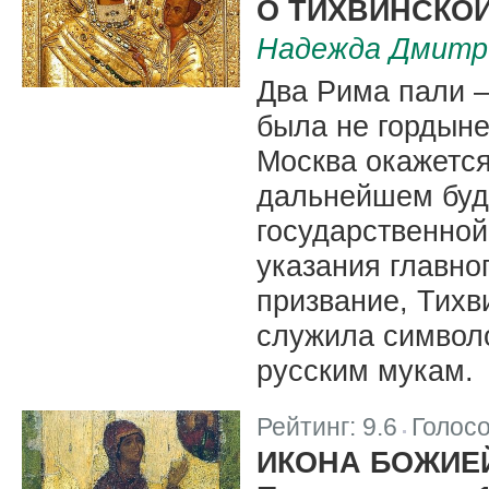
О ТИХВИНСКО
Надежда Дмитр
Два Рима пали –
была не гордыне
Москва окажется
дальнейшем буде
государственной
указания главно
призвание, Тихви
служила символ
русским мукам.
Рейтинг:
9.6
Голос
|
ИКОНА БОЖИЕ