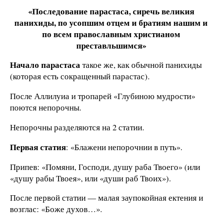
«Последование парастаса, сиречь великия
панихиды, по усопшим отцем и братиям нашим и
по всем православным христианом
преставльшимся»
Начало парастаса
такое же, как обычной панихиды
(которая есть сокращенный парастас).
После Аллилуиа и тропарей «Глубиною мудрости»
поются непорочны.
Непорочны разделяются на 2 статии.
Первая статия
: «Блажени непорочнии в путь».
Припев: «Помяни, Господи, душу раба Твоего» (или
«душу рабы Твоея», или «души раб Твоих»).
После первой статии — малая заупокойная ектения и
возглас: «Боже духов…».