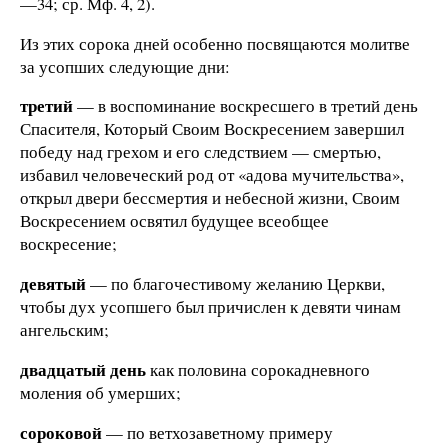
—34; ср. Мф. 4, 2).
Из этих сорока дней особенно посвящаются молитве
за усопших следующие дни:
третий
— в воспоминание воскресшего в третий день
Спасителя, Который Своим Воскресением завершил
победу над грехом и его следствием — смертью,
избавил человеческий род от «адова мучительства»,
открыл двери бессмертия и небесной жизни, Своим
Воскресением освятил будущее всеобщее
воскресение;
девятый
— по благочестивому желанию Церкви,
чтобы дух усопшего был причислен к девяти чинам
ангельским;
двадцатый день
как половина сорокадневного
моления об умерших;
сороковой
— по ветхозаветному примеру