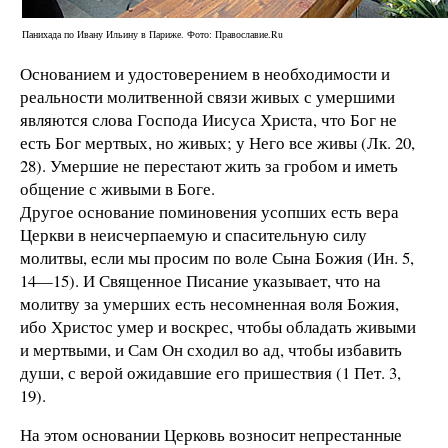
Панихада по Ивану Ильину в Париже. Фото: Православие.Ru
Основанием и удостоверением в необходимости и
реальности молитвенной связи живых с умершими
являются слова Господа Иисуса Христа, что Бог не
есть Бог мертвых, но живых; у Него все живы (Лк. 20,
28). Умершие не перестают жить за гробом и иметь
общение с живыми в Боге.
Другое основание поминовения усопших есть вера
Церкви в неисчерпаемую и спасительную силу
молитвы, если мы просим по воле Сына Божия (Ин. 5,
14—15). И Священное Писание указывает, что на
молитву за умерших есть несомненная воля Божия,
ибо Христос умер и воскрес, чтобы обладать живыми
и мертвыми, и Сам Он сходил во ад, чтобы избавить
души, с верой ожидавшие его пришествия (1 Пет. 3,
19).
На этом основании Церковь возносит непрестанные