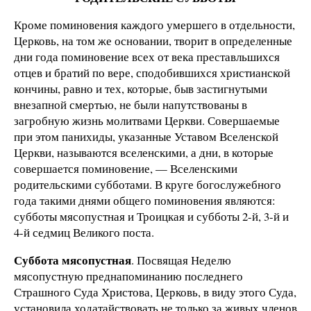
Кроме поминовения каждого умершего в отдельности,
Церковь, на том же основании, творит в определенные
дни года поминовение всех от века преставльшихся
отцев и братий по вере, сподобившихся христианской
кончины, равно и тех, которые, быв застигнутыми
внезапной смертью, не были напутствованы в
загробную жизнь молитвами Церкви. Совершаемые
при этом панихиды, указанные Уставом Вселенской
Церкви, называются вселенскими, а дни, в которые
совершается поминовение, — Вселенскими
родительскими субботами. В круге богослужебного
года такими днями общего поминовения являются:
субботы мясопустная и Троицкая и субботы 2-й, 3-й и
4-й седмиц Великого поста.
Суббота мясопустная
. Посвящая Неделю
мясопустную преднапоминанию последнего
Страшного Суда Христова, Церковь, в виду этого Суда,
установила ходатайствовать не только за живых членов