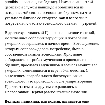
pannihis — всенощное бдение). Наименование этой
церковной службы панихидой объясняется из
исторической связи с всенощным бдением, на что
указывает близкое ее сходство, как и всего чина
погребения, с частью всенощного бдения — утреней.
В древнехристианской Церкви, по причине гонений,
молитвенные собрания верующих и погребение
умерших совершались в ночное время. Богослужение,
которым сопровождалось погребение, было в
собственном смысле всенощным. Христиане
собирались на гробах мучеников и проводили ночь в
бдениях, прославляя мучеников и вознося молитвы за
умерших, скончавшихся в вере и благочестии. С
выделением погребального богослужения из
всенощного, что произошло после умиротворения
Церкви, за тем и за другим сохранились в
Православной Церкви равнозначащие названия.
Великая панихида
, или полная, называется еще