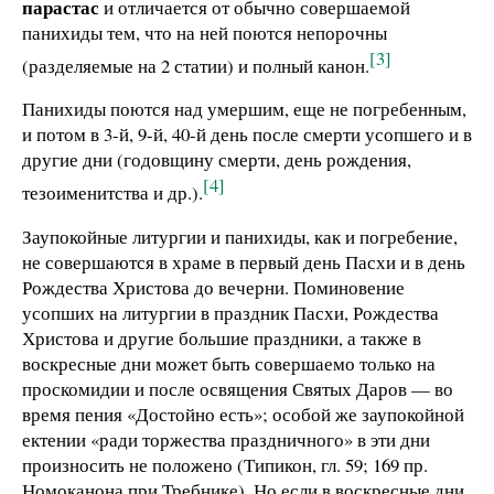
парастас
и отличается от обычно совершаемой
панихиды тем, что на ней поются непорочны
[3]
(разделяемые на 2 статии) и полный канон.
Панихиды поются над умершим, еще не погребенным,
и потом в 3-й, 9-й, 40-й день после смерти усопшего и в
другие дни (годовщину смерти, день рождения,
[4]
тезоименитства и др.).
Заупокойные литургии и панихиды, как и погребение,
не совершаются в храме в первый день Пасхи и в день
Рождества Христова до вечерни. Поминовение
усопших на литургии в праздник Пасхи, Рождества
Христова и другие большие праздники, а также в
воскресные дни может быть совершаемо только на
проскомидии и после освящения Святых Даров — во
время пения «Достойно есть»; особой же заупокойной
ектении «ради торжества праздничного» в эти дни
произносить не положено (Типикон, гл. 59; 169 пр.
Номоканона при Требнике). Но если в воскресные дни