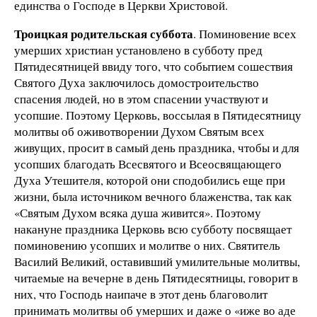
единства о Господе в Церкви Христовой.
Троицкая родительская суббота
. Поминовение всех
умерших христиан установлено в субботу пред
Пятидесятницей ввиду того, что событием сошествия
Святого Духа заключилось домостроительство
спасения людей, но в этом спасении участвуют и
усопшие. Поэтому Церковь, воссылая в Пятидесятницу
молитвы об оживотворении Духом Святым всех
живущих, просит в самый день праздника, чтобы и для
усопших благодать Всесвятого и Всеосвящающего
Духа Утешителя, которой они сподобились еще при
жизни, была источником вечного блаженства, так как
«Святым Духом всяка душа живится». Поэтому
накануне праздника Церковь всю субботу посвящает
поминовению усопших и молитве о них. Святитель
Василий Великий, оставивший умилительные молитвы,
читаемые на вечерне в день Пятидесятницы, говорит в
них, что Господь наипаче в этот день благоволит
принимать молитвы об умерших и даже о «иже во аде