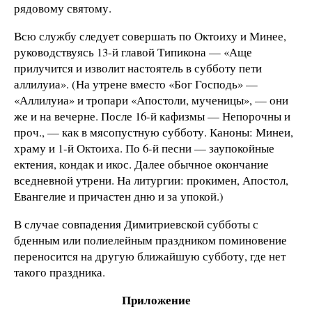
рядовому святому.
Всю службу следует совершать по Октоиху и Минее,
руководствуясь 13-й главой Типикона — «Аще
прилучится и изволит настоятель в субботу пети
аллилуиа». (На утрене вместо «Бог Господь» —
«Аллилуиа» и тропари «Апостоли, мученицы», — они
же и на вечерне. После 16-й кафизмы — Непорочны и
проч., — как в мясопустную субботу. Каноны: Минеи,
храму и 1-й Октоиха. По 6-й песни — заупокойные
ектения, кондак и икос. Далее обычное окончание
вседневной утрени. На литургии: прокимен, Апостол,
Евангелие и причастен дню и за упокой.)
В случае совпадения Димитриевской субботы с
бденным или полиелейным праздником поминовение
переносится на другую ближайшую субботу, где нет
такого праздника.
Приложение