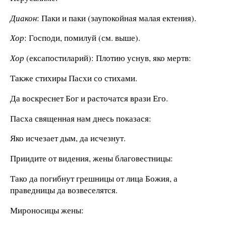
Диакон
: Паки и паки (заупокойная малая ектения).
Хор
: Господи, помилуй (см. выше).
Хор
(ексапостиларий): Плотию уснув, яко мертв:
Также стихиры Пасхи со стихами.
Да воскреснет Бог и расточатся врази Его.
Пасха священная нам днесь показася:
Яко исчезает дым, да исчезнут.
Приидите от видения, жены благовестницы:
Тако да погибнут грешницы от лица Божия, а
праведницы да возвеселятся.
Мироносицы жены: