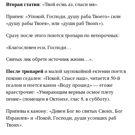
Вторая статия
: «Твой есмь аз, спаси мя».
Припев: «Упокой, Господи, душу раба Твоего» (или
«душу рабы Твоея», или «души раб Твоих»).
Сразу после этого поются тропари по непорочных:
«Благословен еси, Господи…
Святых лик обрете источник жизни…».
После тропарей
и малой заупокойной ектении поется
покоин седален: «Покой, Спасе наш», читается 50-й
псалом и поется канон «Воду прошед» — егоже
краестрочие: «Умирающим верным осмое плету
пение» (помещен в Октоихе, глас 8, в субботу).
Припевы к канону: «Дивен Бог во святых Своих, Бог
Израилев» и «Покой, Господи, души усопших раб
Твоих».