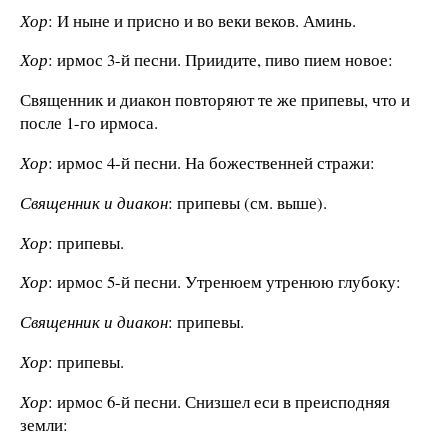
Хор
: И ныне и присно и во веки веков. Аминь.
Хор
: ирмос 3-й песни. Приидите, пиво пием новое:
Священник и диакон повторяют те же припевы, что и
после 1-го ирмоса.
Хор
: ирмос 4-й песни. На божественней стражи:
Священник и диакон
: припевы (см. выше).
Хор
: припевы.
Хор
: ирмос 5-й песни. Утренюем утренюю глубоку:
Священник и диакон
: припевы.
Хор
: припевы.
Хор
: ирмос 6-й песни. Снизшел еси в преисподняя
земли: