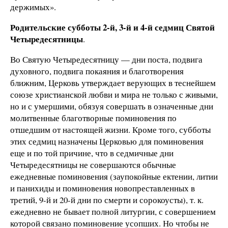
держимых».
Родительские субботы 2-й, 3-й и 4-й седмиц Святой
Четыредесятницы
.
Во Святую Четыредесятницу — дни поста, подвига
духовного, подвига покаяния и благотворения
ближним, Церковь утверждает верующих в теснейшем
союзе христианской любви и мира не только с живыми,
но и с умершими, обязуя совершать в означенные дни
молитвенные благотворные поминовения по
отшедшим от настоящей жизни. Кроме того, субботы
этих седмиц назначены Церковью для поминовения
еще и по той причине, что в седмичные дни
Четыредесятницы не совершаются обычные
ежедневные поминовения (заупокойные ектении, литии
и панихиды и поминовения новопреставленных в
третий, 9-й и 20-й дни по смерти и сорокоусты), т. к.
ежедневно не бывает полной литургии, с совершением
которой связано поминовение усопших. Но чтобы не