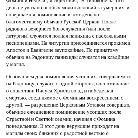
Фоминой Недели (воскресения). В Типиконе на этот
день не указано особых молитвословий за умерших, и
совершается поминовение в этот день по
благочестивому обычаю Русской Церкви. После
рядового вечернего богослужения (или после
литургии) служится полная панихида с пасхальными
песнопениями. На литургии присоединяется прокимен,
Апостол и Евангелие заупокойные. По принятому
обычаю на Радоницу панихиды служатся на кладбище
у могил.
Основанием для поминовения усопших, совершаемого
на Радоницу, служит, с одной стороны, воспоминание
о сошествии Иисуса Христа во ад и победе над
смертью, соединяемое с Фоминым воскресением, с
другой, — разрешение Церковным Уставом совершать
обычное ежедневное поминовение усопших после
Страстной и Светлой седмиц, начиная с Фомина
понедельника. В этот день верующие приходят на
могилы своих ближних с радостной вестью о