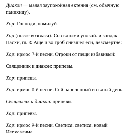
Диакон
— малая заупокойная ектения (см. обычную
панихиду).
Хор
: Господи, помилуй.
Хор
(после возгласа): Со святыми упокой: и кондак
Пасхи, гл. 8: Аще и во гроб снизшел еси, Безсмертне:
Хор
: ирмос 7-й песни. Отроки от пещи избавивый:
Священник и диакон: припевы.
Хор
: припевы.
Хор
: ирмос 8-й песни. Сей нареченный и святый день:
Священник и диакон
: припевы.
Хор
: припевы.
Хор
: ирмос 9-й песни. Светися, светися, новый
Иерусалиме.