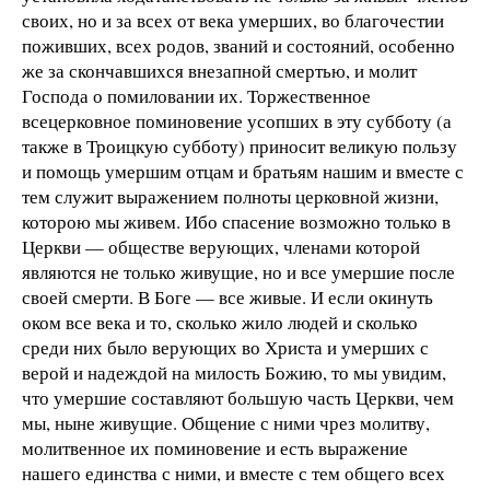
своих, но и за всех от века умерших, во благочестии
поживших, всех родов, званий и состояний, особенно
же за скончавшихся внезапной смертью, и молит
Господа о помиловании их. Торжественное
всецерковное поминовение усопших в эту субботу (а
также в Троицкую субботу) приносит великую пользу
и помощь умершим отцам и братьям нашим и вместе с
тем служит выражением полноты церковной жизни,
которою мы живем. Ибо спасение возможно только в
Церкви — обществе верующих, членами которой
являются не только живущие, но и все умершие после
своей смерти. В Боге — все живые. И если окинуть
оком все века и то, сколько жило людей и сколько
среди них было верующих во Христа и умерших с
верой и надеждой на милость Божию, то мы увидим,
что умершие составляют большую часть Церкви, чем
мы, ныне живущие. Общение с ними чрез молитву,
молитвенное их поминовение и есть выражение
нашего единства с ними, и вместе с тем общего всех