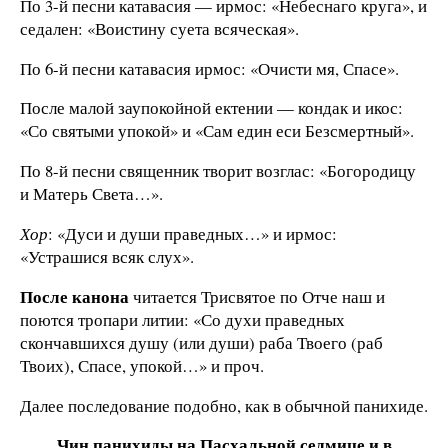
По 3-й песни катавасия — ирмос: «Небеснаго круга», и
седален: «Воистину суета всяческая».
По 6-й песни катавасия ирмос: «Очисти мя, Спасе».
После малой заупокойной ектении — кондак и икос:
«Со святыми упокой» и «Сам един еси Безсмертный».
По 8-й песни священник творит возглас: «Богородицу
и Матерь Света…».
Хор
: «Дуси и души праведных…» и ирмос:
«Устрашися всяк слух».
После канона
читается Трисвятое по Отче наш и
поются тропари литии: «Со духи праведных
скончавшихся душу (или души) раба Твоего (раб
Твоих), Спасе, упокой…» и проч.
Далее последование подобно, как в обычной панихиде.
Чин панихиды на Пасхальной седмице и в