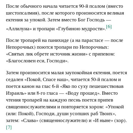
После обычного начала читается 90-й псалом (вместо
шестопсалмия), после которого произносится великая
ектения за упокой. Затем вместо Бог Господь —
[6]
«Аллилуиа» и тропари «Глубиною мудрости».
После тропарей на панихиде (а на парастасе — после
Непорочных) поются тропари по Непорочных:
«Святых лик обрете источник жизни» с припевом:
«Благословен еси, Господи».
Затем произносится малая заупокойная ектения, поется
седален «Покой, Спасе наш», читается 50-й псалом и
поется канон на глас 6-й «Яко по суху пешешествовав
Израиль» или 8-го гласа — «Воду прошед». Вместо
чтения тропарей на каждую песнь поется припев
священнослужителями и повторяется хором: «Упокой
(или: Покой), Господи, души усопших раб Твоих»,
затем: «Слава» (священнослужители) и «И ныне» (хор).
[7]