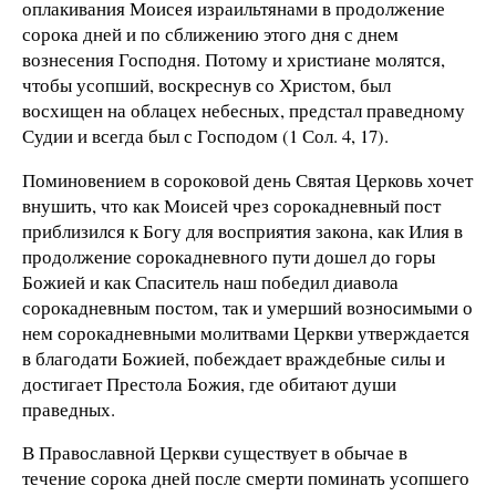
оплакивания Моисея израильтянами в продолжение
сорока дней и по сближению этого дня с днем
вознесения Господня. Потому и христиане молятся,
чтобы усопший, воскреснув со Христом, был
восхищен на облацех небесных, предстал праведному
Судии и всегда был с Господом (1 Сол. 4, 17).
Поминовением в сороковой день Святая Церковь хочет
внушить, что как Моисей чрез сорокадневный пост
приблизился к Богу для восприятия закона, как Илия в
продолжение сорокадневного пути дошел до горы
Божией и как Спаситель наш победил диавола
сорокадневным постом, так и умерший возносимыми о
нем сорокадневными молитвами Церкви утверждается
в благодати Божией, побеждает враждебные силы и
достигает Престола Божия, где обитают души
праведных.
В Православной Церкви существует в обычае в
течение сорока дней после смерти поминать усопшего