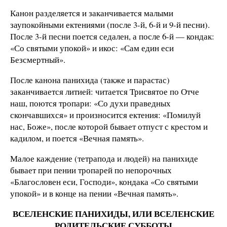
Канон разделяется и заканчивается малыми
заупокойными ектениями (после 3-й, 6-й и 9-й песни).
После 3-й песни поется седален, а после 6-й — кондак:
«Со святыми упокой» и икос: «Сам един еси
Безсмертный».
После канона панихида (также и парастас)
заканчивается литией: читается Трисвятое по Отче
наш, поются тропари: «Со духи праведных
скончавшихся» и произносится ектения: «Помилуй
нас, Боже», после которой бывает отпуст с крестом и
кадилом, и поется «Вечная память».
Малое каждение (тетрапода и людей) на панихиде
бывает при пении тропарей по непорочных
«Благословен еси, Господи», кондака «Со святыми
упокой» и в конце на пении «Вечная память».
ВСЕЛЕНСКИЕ ПАНИХИДЫ, ИЛИ ВСЕЛЕНСКИЕ
РОДИТЕЛЬСКИЕ СУББОТЫ