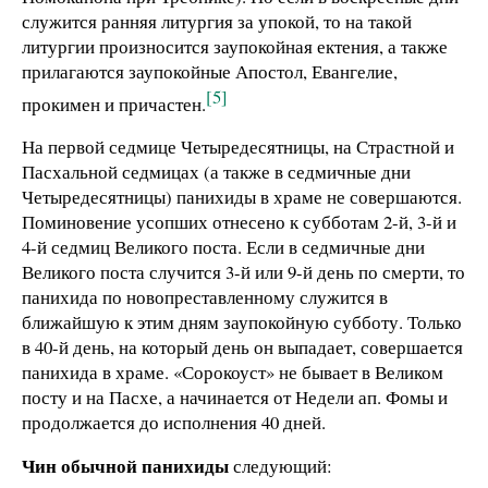
служится ранняя литургия за упокой, то на такой
литургии произносится заупокойная ектения, а также
прилагаются заупокойные Апостол, Евангелие,
[5]
прокимен и причастен.
На первой седмице Четыредесятницы, на Страстной и
Пасхальной седмицах (а также в седмичные дни
Четыредесятницы) панихиды в храме не совершаются.
Поминовение усопших отнесено к субботам 2-й, 3-й и
4-й седмиц Великого поста. Если в седмичные дни
Великого поста случится 3-й или 9-й день по смерти, то
панихида по новопреставленному служится в
ближайшую к этим дням заупокойную субботу. Только
в 40-й день, на который день он выпадает, совершается
панихида в храме. «Сорокоуст» не бывает в Великом
посту и на Пасхе, а начинается от Недели ап. Фомы и
продолжается до исполнения 40 дней.
Чин обычной панихиды
следующий: