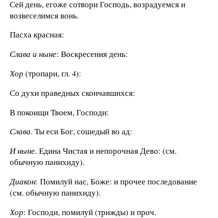
Сей день, егоже сотвори Господь, возрадуемся и
возвеселимся вонь.
Пасха красная:
Слава и ныне
: Воскресения день:
Хор
(тропари, гл. 4):
Со духи праведных скончавшихся:
В покоищи Твоем, Господи:
Слава
. Ты еси Бог, сошедый во ад:
И ныне
. Едина Чистая и непорочная Дево: (см.
обычную панихиду).
Диакон
: Помилуй нас, Боже: и прочее последование
(см. обычную панихиду).
Хор
: Господи, помилуй (трижды) и проч.