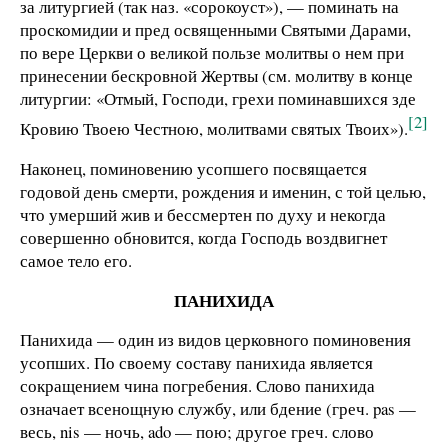
за литургией (так наз. «сорокоуст»), — поминать на
проскомидии и пред освященными Святыми Дарами,
по вере Церкви о великой пользе молитвы о нем при
принесении бескровной Жертвы (см. молитву в конце
литургии: «Отмый, Господи, грехи поминавшихся зде
[2]
Кровию Твоею Честною, молитвами святых Твоих»).
Наконец, поминовению усопшего посвящается
годовой день смерти, рождения и именин, с той целью,
что умерший жив и бессмертен по духу и некогда
совершенно обновится, когда Господь воздвигнет
самое тело его.
ПАНИХИДА
Панихида — один из видов церковного поминовения
усопших. По своему составу панихида является
сокращением чина погребения. Слово панихида
означает всенощную службу, или бдение (греч. pas —
весь, nis — ночь, ado — пою; другое греч. слово