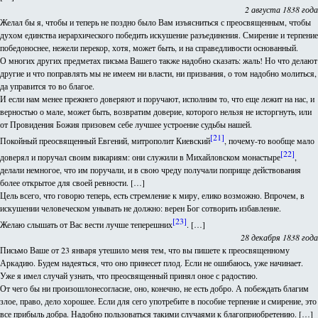
2 августа 1838 года
Желал бы я, чтобы и теперь не поздно было Вам изъясниться с преосвященным, чтобы
духом единства иерархического победить искушение разъединения. Смирение и терпение
победоноснее, нежели перекор, хотя, может быть, и на справедливости основанный.
О многих других предметах письма Вашего также надобно сказать: жаль! Но что делают
другие и что поправлять мы не имеем ни власти, ни призвания, о том надобно молиться,
да управится то во благое.
И если нам менее прежнего доверяют и поручают, исполним то, что еще лежит на нас, и
верностью о мале, может быть, возвратим доверие, которого нельзя не исторгнуть, или
от Провидения Божия призовем себе лучшее устроение судьбы нашей.
[21]
Покойный преосвященный Евгений, митрополит Киевский
, почему-то вообще мало
[22]
доверял и поручал своим викариям: они служили в Михайловском монастыре
,
делали немногое, что им поручали, и в свою чреду получали поприще действования
более открытое для своей ревности. […]
Цель всего, что говорю теперь, есть стремление к миру, елико возможно. Впрочем, в
искушении человеческом унывать не должно: верен Бог сотворить избавление.
[23]
Желаю слышать от Вас вести лучше теперешних
. […]
28 декабря 1838 года
Письмо Ваше от 23 января утешило меня тем, что вы пишете к преосвященному
Аркадию. Будем надеяться, что оно принесет плод. Если не ошибаюсь, уже начинает.
Уже я имел случай узнать, что преосвященный принял оное с радостию.
От чего бы ни произошлонесогласие, оно, конечно, не есть добро. А побеждать благим
злое, право, дело хорошее. Если для сего употребите в пособие терпение и смирение, это
все прибыль добра. Надобно пользоваться такими случаями к благоприобретению. […]