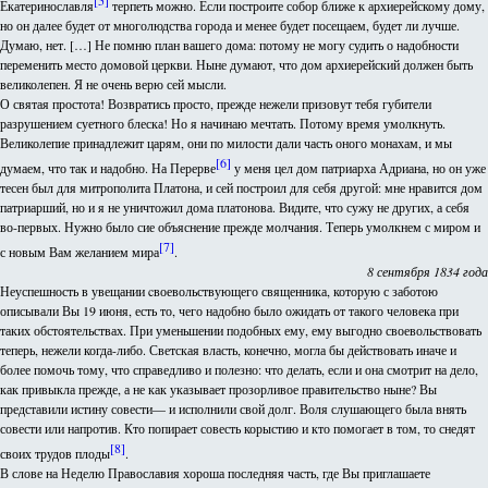
[5]
Екатеринославля
терпеть можно. Если построите собор ближе к архиерейскому дому,
но он далее будет от многолюдства города и менее будет посещаем, будет ли лучше.
Думаю, нет. […] Не помню план вашего дома: потому не могу судить о надобности
переменить место домовой церкви. Ныне думают, что дом архиерейский должен быть
великолепен. Я не очень верю сей мысли.
О святая простота! Возвратись просто, прежде нежели призовут тебя губители
разрушением суетного блеска! Но я начинаю мечтать. Потому время умолкнуть.
Великолепие принадлежит царям, они по милости дали часть оного монахам, и мы
[6]
думаем, что так и надобно. На Перерве
у меня цел дом патриарха Адриана, но он уже
тесен был для митрополита Платона, и сей построил для себя другой: мне нравится дом
патриарший, но и я не уничтожил дома платонова. Видите, что сужу не других, а себя
во-первых. Нужно было сие объяснение прежде молчания. Теперь умолкнем с миром и
[7]
с новым Вам желанием мира
.
8 сентября 1834 года
Неуспешность в увещании cвоевольствующего священника, которую с заботою
описывали Вы 19 июня, есть то, чего надобно было ожидать от такого человека при
таких обстоятельствах. При уменьшении подобных ему, ему выгодно своевольствовать
теперь, нежели когда-либо. Светская власть, конечно, могла бы действовать иначе и
более помочь тому, что справедливо и полезно: что делать, если и она смотрит на дело,
как привыкла прежде, а не как указывает прозорливое правительство ныне? Вы
представили истину совести— и исполнили свой долг. Воля слушающего была внять
совести или напротив. Кто попирает совесть корыстию и кто помогает в том, то снедят
[8]
своих трудов плоды
.
В слове на Неделю Православия хороша последняя часть, где Вы приглашаете