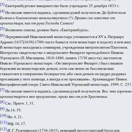
[3]
Екатеринбургское викариатство было учреждено 25 декабря 1833 г.
[4]
На письме имеется надпись, сделанная рукой получателя:
Да будет воля
Божия и благоволение начальствуемого
(?).
Принял сие известие от
архипастыря, как от руки Господа Самого!
[5]
Возможно описка, должно быть «Екатеринбурга».
[6]
Перервинский Николаевский монастырь упоминается в XV в. Патриарх
Адриан (1637[1639]-1700) часто бывал в этом монастыре и подолгу в нем жил.
В монастыре находилась семинария, учрежденная митрополитом Платоном.
Интересно свидетельство о митрополите Филарете преподобного Пимена
Угрешского (П. Мясникова, 1810-1880, память 17/30 августа), настоятеля
Николо-Угрешского монастыря: «Он (митрополит Филарет.) был слишком
бережлив на монастырские деньги, хотя сам лично не был нисколько
стяжателен и совершенно бескорыстен, ибо свои деньги он щедро раздавал
просившим у него помощи, а иногда и не просившим». Архимандрит Пимен.
Биографический очерк. Свято-Никольский Угрешский монастырь. 1999. С. 237.
[7]
На письме имеется надпись, сделанная рукой получателя:
Все, что изречено
архипастырем в мое вразумление, приял яко от уст Христовых.
[8]
См.: Притч. 1, 31.
[9]
Лк.14, 35.
[10]
Ин. 4, 21.
[11]
Мф. 16, 17.
[12]
И. Г. Розенмюллер
(1736-1815), немецкий протестантский богослов.