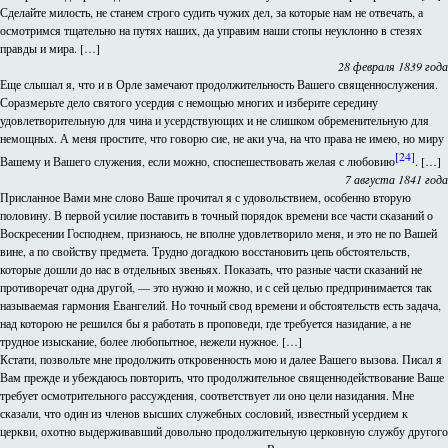
Сделайте милость, не станем строго судить чужих дел, за которые нам не отвечать, а
осмотримся тщательно на путях наших, да управим наши стопы неуклонно в стезях
правды и мира. […]
28 февраля 1839 года
Еще слышал я, что и в Орле замечают продолжительность Вашего священнослужения.
Соразмерьте дело святого усердия с немощью многих и изберите середину
удовлетворительную для чина и усердствующих и не слишком обременительную для
немощных. А меня простите, что говорю сие, не аки уча, на что права не имею, но миру
[24]
Вашему и Вашего служения, если можно, споспешествовать желая с любовию
. […]
7 августа 1841 года
Присланное Вами мне слово Ваше прочитал я с удовольствием, особенно вторую
половину. В первой усилие поставить в точный порядок времени все части сказаний о
Воскресении Господнем, признаюсь, не вполне удовлетворило меня, и это не по Вашей
вине, а по свойству предмета. Трудно догадкою восстановить цепь обстоятельств,
которые дошли до нас в отдельных звеньях. Показать, что разные части сказаний не
противоречат одна другой, — это нужно и можно, и с сей целью предпринимается так
называемая гармония Евангелий. Но точный свод времени и обстоятельств есть задача,
над которою не решился бы я работать в проповеди, где требуется назидание, а не
трудное изыскание, более любопытное, нежели нужное. […]
Кстати, позвольте мне продолжить откровенность мою и далее Вашего вызова. Писал я
Вам прежде и убеждаюсь повторить, что продолжительное священнодействование Ваше
требует осмотрительного рассуждения, соответствует ли оно цели назидания. Мне
сказали, что один из членов высших служебных сословий, известный усердием к
церкви, охотно выдерживавший довольно продолжительную церковную службу другого