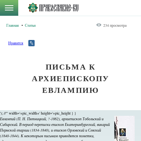
Главная
Статьи
234 просмотра
Нравится
ПИСЬМА К
АРХИЕПИСКОПУ
ЕВЛАМПИЮ
'); //'" width='+pic_width+' height='+pic_height } }
Евлампий (П. Н. Пятницкий, ?-1862), архиепископ Тобольский и
Сибирский. В период переписки епископ Екатеринбургский, викарий
Пермской епархии (1834-1840), и епископ Орловский и Севский
(1840-1844). К некоторым письмам приводятся пометки,