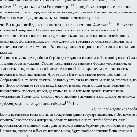
[11]
[12]
небесех
, сделанный на лад Розенмюллера
и подобных, которые все, что выше
естественного, хотят переделать в естественное дело разума. Говорю сие, не приписывая
Вам таких мнений, а догадываясь, как могло от чтения случиться,
[13]
что Вы не дали всей должной знаменательности изречению:
Отец яви
. Новых тол-
кователей Священного Писания должно читать с большою осторожностью. По
прочтении всего слова не ясно представлялось мне направление всех частей оного к
одной цели. Догадываешься, для чего хотели Вы говорить об основании Церкви, но в
слове приложение сего учения к Вашим слушателям не довольно близко и ясно, как мне
кажется.
Слово на память преподобного Сергия для трудного предмета о богосообщении избрало
трудный образ изложения. Усилие представить созерцание в формах умствования, не
знаю, есть ли надежный способ наставления вообще, по крайней мере— это не есть
народный способ наставления. Что говорите Вы о призывании имени Господня из
Добротолюбия, то яснее прочего, но потому что взято из опыта, а не из умствования, но
и в Добротолюбии не все для всех. Надобно и народ вести к духовному деланию, но
наставлением простым, ясным, деятельным, а не темными путями гадательного
умствования. Говорящим к народу часто надобно вспоминать апостольское:
не высокая
[14]
мудрствующе,
[
но
]
смиренными ведущеся
. […]
16, 17, и 18 марта 1834 года
Если в пребывание гостя случится воскресный день и государь наследник у Вас пожелает
слушать Божественную литургию, обратите внимание на то, чтобы богослужение
продолжалось не слишком долго для путешественника, бережно расчисляющего время.
Не помню, сказал ли я Вам слышанное мною, будто вообще служение Ваше слишком
[15]