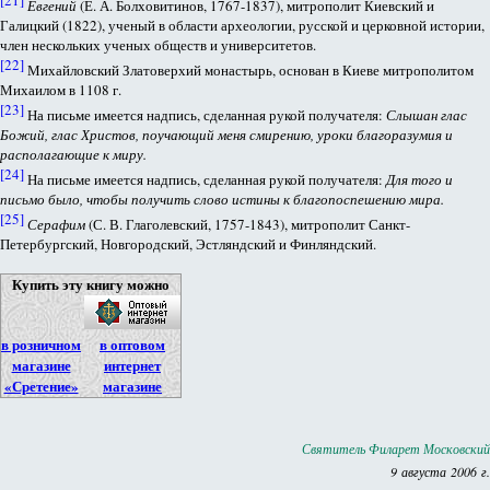
[21]
Евгений
(Е. А. Болховитинов, 1767-1837), митрополит Киевский и
Галицкий (1822), ученый в области археологии, русской и церковной истории,
член нескольких ученых обществ и университетов.
[22]
Михайловский Златоверхий монастырь, основан в Киеве митрополитом
Михаилом в 1108 г.
[23]
На письме имеется надпись, сделанная рукой получателя:
Слышан глас
Божий, глас Христов, поучающий меня смирению, уроки благоразумия и
располагающие к миру.
[24]
На письме имеется надпись, сделанная рукой получателя:
Для того и
письмо было, чтобы получить слово истины к благопоспешению мира.
[25]
Серафим
(С. В. Глаголевский, 1757-1843), митрополит Санкт-
Петербургский, Новгородский, Эстляндский и Финляндский.
Купить эту книгу можно
в розничном
в оптовом
магазине
интернет
«Сретение»
магазине
Святитель Филарет Московский
9 августа 2006 г.