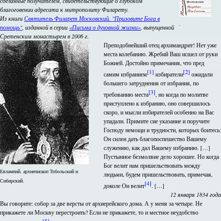
сделанные получателем, свидетельствующие о глубоком
благоговении адресата к митрополиту Филарету.
Из книги
Святитель Филарет Московский. "Призовите Бога в
.
помощь"
, изданной в серии
«Письма о духовной жизни»
, выпущенной
Сретенским монастырем в 2006 г.
Преподобнейший отец архимандрит! Нет уже
места колебанию. Жребий Ваш исшел от руки
Божией. Достойно примечания, что пред
[1]
[2]
самим избранием
избиратели
ожидали
большего затруднения от избрания, по
[3]
требованию места
, но когда по молитве
приступлено к избранию, оно совершилось
скоро, и мысли избирателей особенно на Вас
упадали. Примите сие указание и поручите
Господу немощи и трудности, которых боитесь:
Он силен дать благопоспешество Вашему
служению, как дал Вашему избранию. […]
Пустынное безмолвие дело хорошее. Но когда
Бог велит нам пришельствовать между
Евлампий, архиепископ Тобольский и
людьми, будем пришельствовать, примечая,
Сибирский.
[4]
доколе Он велит
. […]
12 января 1834 года
Вы говорите: собор за две версты от архиерейского дома. А у меня за четыре. Не
прикажете ли Москву перестроить? Если не прикажете, то и местное неудобство