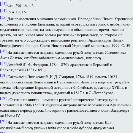
[13]
См.: Мф. 16, 17.
[14]
Рим. 12, 16.
[15]
Для привлечения внимания раскольников. Преподобный Пимен Угрешский
вспоминал о епископе Евлампии, который «совершал литургию с необычною
медленностью, так что, начиная служение в обыкновенное время - часов в
десять, он оканчивал оное весьма различно- в первом часу, во втором и в
третьем, на что сослужащие с ним сильно роптали». Архимандрит Пимен.
Биографический очерк. Свято-Никольский Угрешский монастырь. 1999. С. 59.
[16]
На письме имеется надпись, сделанная рукой получателя:
Утешил, как
Ангел Божий, снабдил заботливым наставлением, как отец.
[17]
Аркадий
(Г. Ф. Федоров, 1784-1870), архиепископ Пермский и
Верхотурский (1831-1851).
[18]
Святитель Иннокентий
(И. Д. Смирнов, 1784-1819, память 10/23
октября), святитель Пензенский и Саратовский. Имеется в виду его труд в 2-х
томах: «Начертание Церковной истории от библейских времен до XVIII в. в
пользу духовного юношества», изданный в 1817 г. в С.-Петербурге.
[19]
«Степенная книга» - памятник русской исторической литературы.
Составлена в 1560-1563 гг. будущим митрополитом Московским Афанасием и
охватывает период русской истории от равноапостольного князя Владимира
до Ивана IV.
[20]
На письме имеется надпись, сделанная рукой получателя:
Как
возлюбленный отец утешил чадо словом любомудрого вразумления.