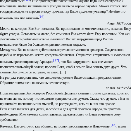
продолжительно
: я не проповедник поспешности, однако надо и снисхождение к
немощным, чтобы их внимание и усердие не было короче службы. Может статься, что
государь цесаревич спросит между прочим: где Ваше духовное училище? Имейте что
[16]
показать, как что отвечать
.
4 мая 1837 года
Место, на котором Вас Бог поставил, Вы произвольно не можете оставить, пока сие Богу
будет угодно. Оставаясь на месте, без сомнения Вы хотите быть Ему полезным. Как же?
Достигать сего разбирательством нынешних Ваших затруднений пред Вашим
начальством было бы больше неприятно, нежели надежно.
Между тем Вы не можете действовать отдельно от местного архиерея. Следственно,
надобно не переставать искать средства сближения. Старайтесь с терпением и смирением
[17]
показать преосвященному Аркадию
, что Вас затрудняет и как сие может
препятствовать общей пользе; просите Бога, чтобы помог Вам понять друг друга. Что
сказать Вам лучше сего, право, не знаю. […]
Не раз уже говорили мне, что священнослужение Ваше слишком продолжительно.
Обратите внимание и на немощь человеческую.
12 мая 1838 года
Пора возвратить Вам историю Российской Церкви и сказать что мне думается, хотя это
не очень легко, потому что неохотно доверяю своим думам. Скажу что думаю, а Вы не
принимайте поспешно моих мыслей, но рассуждайте, есть ли в них что правое.
Если книга пишется для детей, и особенно для детей простого народа, то простота
необходима. Мне кажется сомнительным, удовлетворяет ли Ваше сочинение сему
требованию.
[18]
Кажется, Вы смотрели, как образец, историю преосвященного Иннокентия
, а мне