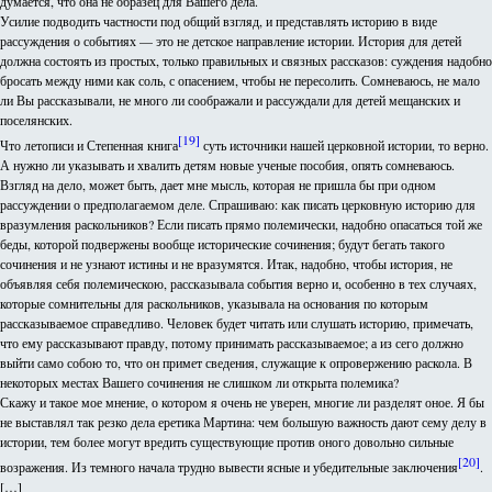
думается, что она не образец для Вашего дела.
Усилие подводить частности под общий взгляд, и представлять историю в виде
рассуждения о событиях — это не детское направление истории. История для детей
должна состоять из простых, только правильных и связных рассказов: суждения надобно
бросать между ними как соль, с опасением, чтобы не пересолить. Сомневаюсь, не мало
ли Вы рассказывали, не много ли соображали и рассуждали для детей мещанских и
поселянских.
[19]
Что летописи и Степенная книга
суть источники нашей церковной истории, то верно.
А нужно ли указывать и хвалить детям новые ученые пособия, опять сомневаюсь.
Взгляд на дело, может быть, дает мне мысль, которая не пришла бы при одном
рассуждении о предполагаемом деле. Спрашиваю: как писать церковную историю для
вразумления раскольников? Если писать прямо полемически, надобно опасаться той же
беды, которой подвержены вообще исторические сочинения; будут бегать такого
сочинения и не узнают истины и не вразумятся. Итак, надобно, чтобы история, не
объявляя себя полемическою, рассказывала события верно и, особенно в тех случаях,
которые сомнительны для раскольников, указывала на основания по которым
рассказываемое справедливо. Человек будет читать или слушать историю, примечать,
что ему рассказывают правду, потому принимать рассказываемое; а из сего должно
выйти само собою то, что он примет сведения, служащие к опровержению раскола. В
некоторых местах Вашего сочинения не слишком ли открыта полемика?
Скажу и такое мое мнение, о котором я очень не уверен, многие ли разделят оное. Я бы
не выставлял так резко дела еретика Мартина: чем большую важность дают сему делу в
истории, тем более могут вредить существующие против оного довольно сильные
[20]
возражения. Из темного начала трудно вывести ясные и убедительные заключения
.
[…]