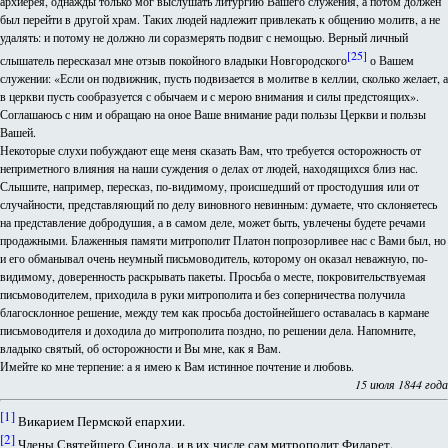
архиерея, однажды только мог выслушать литургию Вашего служения, а потом должен
был перейти в другой храм. Таких людей надлежит привлекать к общению молитв, а не
удалять: и потому не должно ли соразмерять подвиг с немощью. Верный личный
[25]
слышатель пересказал мне отзыв покойного владыки Новгородского
о Вашем
служении: «Если он подвижник, пусть подвизается в молитве в келлии, сколько желает, а
в церкви пусть сообразуется с обычаем и с мерою внимания и силы предстоящих».
Соглашаюсь с ним и обращаю на оное Ваше внимание ради пользы Церкви и пользы
Вашей.
Некоторые слухи побуждают еще меня сказать Вам, что требуется осторожность от
неприметного влияния на наши суждения о делах от людей, находящихся близ нас.
Слышите, например, пересказ, по-видимому, происшедший от простодушия или от
случайности, представляющий по делу виновного невинным: думаете, что склоняетесь
на представление добродушия, а в самом деле, может быть, увлечены будете речами
продажными. Блаженныя памяти митрополит Платон попрозорливее нас с Вами был, но
и его обманывал очень неумный письмоводитель, которому он оказал неважную, по-
видимому, доверенность раскрывать пакеты. Просьба о месте, покровительствуемая
письмоводителем, приходила в руки митрополита и без соперничества получила
благосклонное решение, между тем как просьба достойнейшего оставалась в кармане
письмоводителя и доходила до митрополита поздно, по решении дела. Напомните,
владыко святый, об осторожности и Вы мне, как я Вам.
Имейте ко мне терпение: а я имею к Вам истинное почтение и любовь.
15 июля 1844 года
[1]
Викарием Пермской епархии.
[2]
Члены Святейшего Синода, и в их числе сам митрополит Филарет.