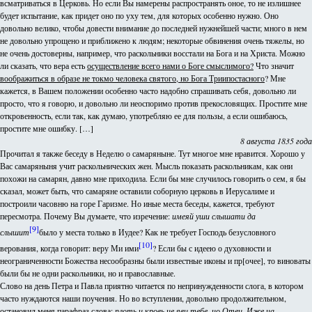
всматриваться в Церковь. Но если Вы намерены распространять оное, то не излишнее
будет испытание, как придет оно по уху тем, для которых особенно нужно. Оно
довольно велико, чтобы довести внимание до последней нужнейшей части; много в нем
не довольно упрощено и приближено к людям; некоторые обвинения очень тяжелы, но
не очень достоверны, например, что раскольники восстали на Бога и на Христа. Можно
ли сказать, что вера есть
осуществление всего нами о Боге смыслимого?
Что значит
воображиться в образе не токмо человека святого, но Бога Триипостасного
? Мне
кажется, в Вашем положении особенно часто надобно спрашивать себя, довольно ли
просто, что я говорю, и довольно ли неоспоримо против прекословящих. Простите мне
откровенность, если так, как думаю, употребляю ее для пользы, а если ошибаюсь,
простите мне ошибку. […]
8 августа 1835 года
Прочитал я также беседу в Неделю о самаряныне. Тут многое мне нравится. Хорошо у
Вас самаряныня учит раскольнических жен. Мысль показать раскольникам, как они
похожи на самарян, давно мне приходила. Если бы мне случилось говорить о сем, я бы
сказал, может быть, что самаряне оставили соборную церковь в Иерусалиме и
построили часовню на горе Гаризме. Но иные места беседы, кажется, требуют
пересмотра. Почему Вы думаете, что изречение:
имеяй уши слышати да
[9]
слышит
было у места только в Иудее? Как не требует Господь безусловного
[10]
верования, когда говорит: веру Ми ими
? Если бы с идеею о духовности и
неограниченности Божества несообразны были известные иконы и пр[очее], то виноваты
были бы не одни раскольники, но и православные.
Слово на день Петра и Павла приятно читается по непринужденности слога, в котором
часто нуждаются наши поучения. Но во вступлении, довольно продолжительном,
остановил меня парафраз слова:
плоть и кровь не яви тебе, но Отец, Иже на