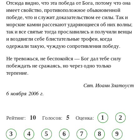
Отсюда видно, что эта победа от Бога, потому что она
имеет свойство, противоположное обыкновенной
победе, что и служит доказательством ее силы. Так и
морские камни рассекают ударяющиеся об них волны;
так и все святые тогда прославились и получили венцы
и воздвигли себе блистательные трофеи, когда
одержали такую, чуждую сопротивления победу.
Не тревожься, не беспокойся — Бог дал тебе силу
побеждать не сражаясь, но через одно только
терпение.
Свт. Иоанн Златоуст
6 ноября 2006 г.
10
5
1
2
Рейтинг:
Голосов:
Оценка:
3
4
5
6
7
8
9