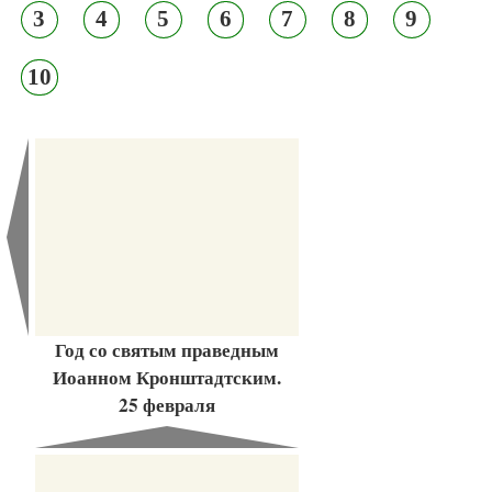
3
4
5
6
7
8
9
10
Год со святым праведным
Иоанном Кронштадтским.
25 февраля