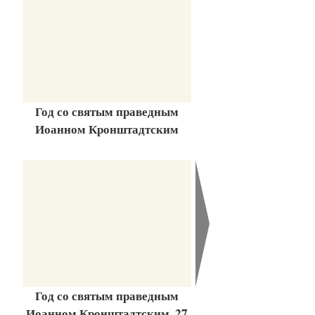
Год со святым праведным
Иоанном Кронштадтским
Год со святым праведным
Иоанном Кронштадтским. 27