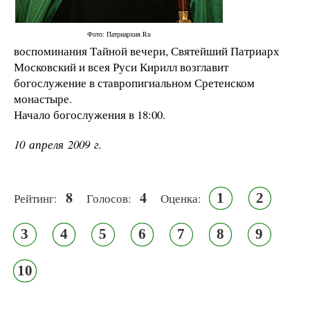
Фото: Патриархия.Ru
воспоминания Тайной вечери, Святейший Патриарх
Московский и всея Руси Кирилл возглавит
богослужение в ставропигиальном Сретенском
монастыре.
Начало богослужения в 18:00.
10 апреля 2009 г.
8
4
1
2
Рейтинг:
Голосов:
Оценка:
3
4
5
6
7
8
9
10