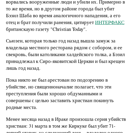
ворвались вооруженные люди и убили их. Примерно в
то же время, но в другом районе города был убит
Бэзил Шаба во время аналогичного нападения, а его
отец и брат получили ранения, цитирует
ИНТЕРФАКС
британскаую газету "Christian Today".
Сьюзен, которая только год назад вышла замуж за
владельца местного ресторана рядом с собором, и ее
свекровь, были католиками халдейского толка, а Бэзил
принадлежал к Сиро-яковитской Церкви и был крещен
лишь год назад.
Пока никто не был арестован по подозрению в
убийстве, но священноначалие полагает, что эти
преступления были хорошо обдуманными и
совершены с целью заставить христиан покинуть
родные места.
Менее месяца назад в Ираке произошла серия убийств
христиан: 31 марта в том же Киркуке был убит 71-
летний старик, на следующий день – владелец одного