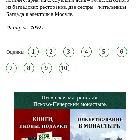
из багдадских ресторанов, две сестры - жительницы
Багдада и электрик в Мосуле.
29 апреля 2009 г.
1
2
3
4
5
6
Оценка:
7
8
9
10
Псковская митрополия,
Псково-Печерский монастырь