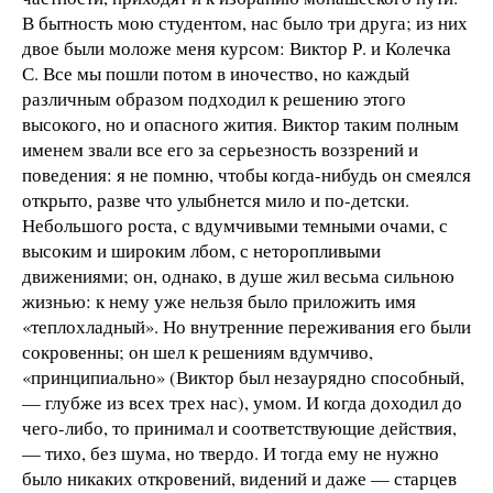
В бытность мою студентом, нас было три друга; из
них
двое были моложе меня курсом: Виктор Р. и Колечка
С. Все мы пошли потом в иночество, но каждый
различным образом подходил к решению этого
высокого, но и опасного жития. Виктор таким полным
именем звали все его за серьезность воззрений и
поведения: я не помню, чтобы когда-нибудь он смеялся
открыто, разве что улыбнется мило и по-детски.
Небольшого роста, с вдумчивыми темными очами, с
высоким и широким лбом, с неторопливыми
движениями; он, однако, в душе жил весьма сильною
жизнью: к нему уже нельзя было приложить имя
«теплохладный». Но внутренние переживания его были
сокровенны; он шел к решениям вдумчиво,
«принципиально» (Виктор был незаурядно способный,
— глубже из всех трех нас), умом. И когда доходил до
чего-либо, то принимал и соответствующие действия,
— тихо, без шума, но твердо. И тогда ему не нужно
было никаких откровений, видений и даже — старцев