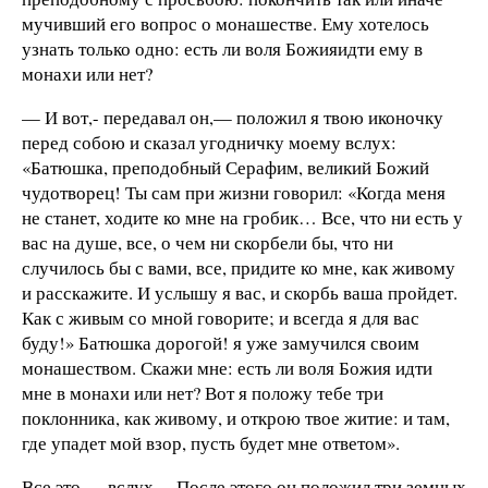
мучивший его вопрос о монашестве. Ему хотелось
узнать только одно: есть ли
воля Божияидти ему в
монахи
или нет?
— И вот,-
передавал он,— положил я твою иконочку
перед собою и сказал угодничку моему вслух:
«Батюшка, преподобный Серафим, великий Божий
чудотворец! Ты сам при жизни говорил: «Когда меня
не станет, ходите ко мне на гробик… Все, что ни есть у
вас на душе, все, о чем ни скорбели бы, что ни
случилось бы с вами, все, придите ко мне, как живому
и расскажите. И услышу я вас, и скорбь ваша пройдет.
Как с живым со мной говорите; и всегда я для вас
буду!» Батюшка дорогой! я уже замучился своим
монашеством. Скажи мне: есть ли воля Божия идти
мне в монахи или нет? Вот я положу тебе три
поклонника, как живому, и открою твое житие: и там,
где упадет мой взор, пусть будет мне ответом».
Все это — вслух… После этого он положил три земных