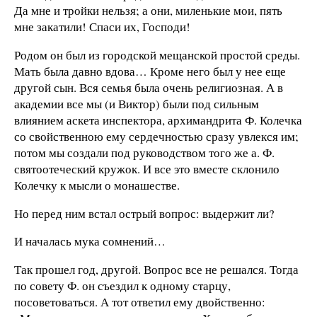
Да мне и тройки нельзя; а они, миленькие мои, пять
мне закатили! Спаси их, Господи!
Родом он был из городской мещанской простой среды.
Мать была давно вдова… Кроме него был у нее еще
другой сын. Вся семья была очень религиозная. А в
академии все мы (и Виктор) были под сильным
влиянием аскета инспектора, архимандрита Ф. Колечка
со свойственною ему сердечностью сразу увлекся им;
потом мы создали под руководством того же а. Ф.
святоотеческий кружок. И все это вместе склонило
Колечку к мысли о монашестве.
Но перед ним встал острый вопрос: выдержит ли?
И началась мука сомнений…
Так прошел год, другой. Вопрос все не решался. Тогда
по совету Ф. он съездил к одному старцу,
посоветоваться. А тот ответил ему двойственно: