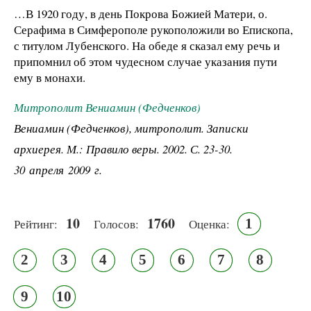
…В 1920 году, в день Покрова Божией Матери, о.
Серафима в Симферополе рукоположили во Епископа,
с титулом Лубенского. На обеде я сказал ему речь и
припомнил об этом чудесном случае указания пути
ему в монахи.
Митрополит Вениамин (Федченков)
Вениамин (Федченков), митрополит. Записки
архиерея. М.: Правило веры. 2002. С. 23-30.
30 апреля 2009 г.
10
1760
1
Рейтинг:
Голосов:
Оценка:
2
3
4
5
6
7
8
9
10