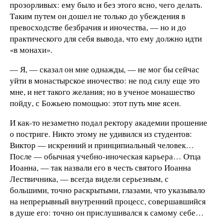
прозорливых: ему было и без этого ясно, чего делать.
Таким путем он дошел не только до убеждения в
превосходстве безбрачия и иночества, — но и до
практического для себя вывода, что ему должно идти
«в монахи».
— Я, — сказал он мне однажды, — не мог бы сейчас
уйти в монастырское иночество: не под силу еще это
мне, и нет такого желания; но в ученое монашество
пойду, с Божьею помощью: этот путь мне ясен.
И как-то незаметно подал ректору академии прошение
о постриге. Никто этому не удивился из студентов:
Виктор — искренний и принципиальный человек…
После — обычная учебно-иноческая карьера… Отца
Иоанна, — так назвали
его в честь святого Иоанна
Лествичника, — всегда видели серьезным, с
большими, точно раскрытыми, глазами, что указывало
на непрерывный внутренний процесс, совершавшийся
в душе его: точно он прислушивался к самому себе…