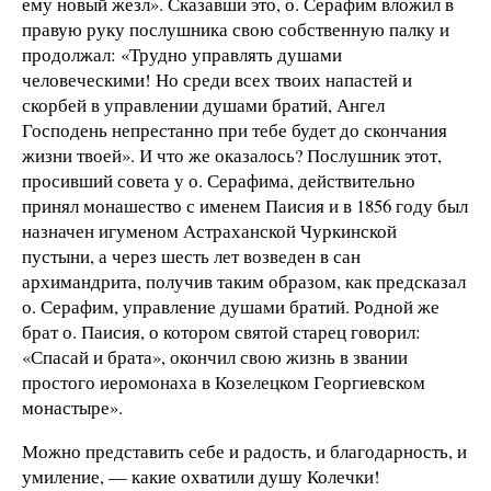
ему новый жезл». Сказавши это, о. Серафим вложил в
правую руку послушника свою собственную палку и
продолжал: «Трудно управлять душами
человеческими! Но среди всех твоих напастей и
скорбей в управлении душами братий, Ангел
Господень непрестанно при тебе будет до скончания
жизни твоей». И что же оказалось? Послушник этот,
просивший совета у о. Серафима, действительно
принял монашество с именем Паисия и в 1856 году был
назначен игуменом Астраханской Чуркинской
пустыни, а через шесть лет возведен в сан
архимандрита, получив таким образом, как предсказал
о. Серафим, управление душами братий. Родной же
брат о. Паисия, о котором святой старец говорил:
«Спасай и брата», окончил свою жизнь в звании
простого иеромонаха в Козелецком Георгиевском
монастыре».
Можно представить себе и радость, и благодарность, и
умиление, — какие охватили душу Колечки!