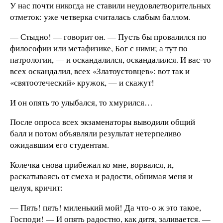
У нас почти никогда не ставили неудовлетворительных
отметок: уже четверка считалась слабым баллом.
— Стыдно! — говорит он. — Пусть бы провалился по
философии или метафизике, Бог с ними; а тут по
патрологии, — и оскандалился, оскандалился. И вас-то
всех оскандалил, всех «Златоустовцев»: вот так и
«святоотеческий» кружок, — и скажут!
И он опять то улыбался, то хмурился…
После опроса всех экзаменаторы выводили общий
балл и потом объявляли результат нетерпеливо
ожидавшим его студентам.
Колечка снова прибежал ко мне, ворвался, и,
раскатываясь от смеха и радости, обнимая меня и
целуя, кричит:
— Пять! пять! миленький мой! Да что-о ж это такое,
Господи! — И опять радостно, как дитя, заливается. —