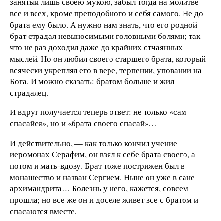
занятый лишь своею мукою, забыл тогда на молитве
все и всех, кроме преподобного и себя самого. Не до
брата ему было. А нужно нам знать, что его родной
брат страдал невыносимыми головными болями; так
что не раз доходил даже до крайних отчаянных
мыслей. Но он любил своего старшего брата, который
всячески укреплял его в вере, терпении, уповании на
Бога. И можно сказать: братом больше и жил
страдалец.
И вдруг получается теперь ответ: не только «сам
спасайся», но и «брата своего спасай»…
И действительно, — как только кончил учение
иеромонах Серафим, он взял к себе брата своего, а
потом и мать-вдову. Брат тоже пострижен был в
монашество и назван Сергием. Ныне он уже в сане
архимандрита… Болезнь у него, кажется, совсем
прошла; но все же он
и доселе живет все с братом и
спасаются вместе.