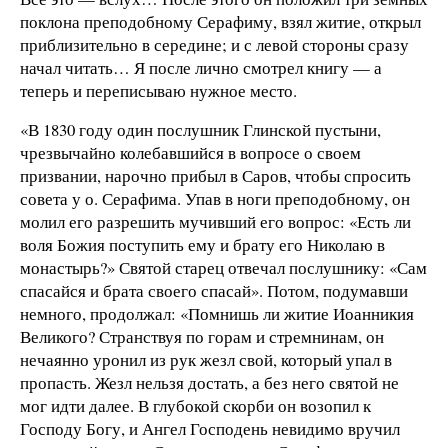
поклона преподобному Серафиму, взял житие, открыл
приблизительно в середине; и с левой стороны сразу
начал читать… Я после лично смотрел книгу — а
теперь и переписываю нужное место.
«В 1830 году один послушник Глинской пустыни,
чрезвычайно колебавшийся в вопросе о своем
призвании, нарочно прибыл в Саров, чтобы спросить
совета у о. Серафима. Упав в ноги преподобному, он
молил его разрешить мучивший его вопрос: «Есть ли
воля Божия поступить ему и брату его Николаю в
монастырь?» Святой старец отвечал послушнику: «Сам
спасайся и брата своего спасай». Потом, подумавши
немного, продолжал: «Помнишь ли житие Иоанникия
Велико
го? Странствуя по горам и стремнинам, он
нечаянно уронил из рук жезл свой, который упал в
пропасть. Жезл нельзя достать, а без него святой не
мог идти далее. В глубокой скорби он возопил к
Господу Богу, и Ангел Господень невидимо вручил