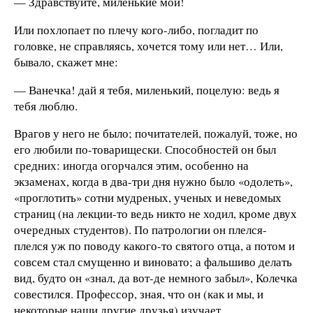
— Здравствуйте, миленькие мои!
Или похлопает по плечу кого-либо, погладит по
головке, не справляясь, хочется тому или нет… Или,
бывало, скажет мне:
— Ванечка! дай я тебя, миленький, поцелую: ведь я
тебя люблю.
Врагов у него не было; почитателей, пожалуй, тоже, но
его любили по-товарищески. Способностей он был
средних: иногда огорчался этим, особенно на
экзаменах, когда в два-три дня нужно было «одолеть»,
«проглотить» сотни мудреных, ученых и неведомых
страниц (на лекции-то ведь никто не ходил, кроме двух
очередных студентов). По патрологии он плелся-
плелся уж по поводу какого-то святого отца, а потом и
совсем стал смущенно и виновато; а фальшиво делать
вид, будто он «знал, да вот-де немного забыл», Колечка
совестился. Профессор, зная, что он (как и мы, и
некоторые наши другие друзья) изучает