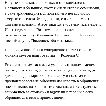
Но у него оказалась чахотка; и он скончался в
Полтавской больнице, состоя инспектором семинарии,
в сане архимандрита. Я посетил его незадолго до
смерти: он лежал безнадежный, с ввалившимися
глазами и щеками. А все-таки хотелось ему жить еще…
И он надеялся: —
Вот немного поправлюсь, —
окрепну и встану. Я молчал. Царство тебе Небесное,
чистый друг… Помолись обо мне там…
Но совсем иной был и совершенно иначе пошел в
монахи другой наш товарищ — Колечка С.
Его звали таким ласковым уменьшительным именем
потому, что он среди своих товарищей, — а нередко
даже и среди старших по возрасту и положению, —
проявлял совсем не обычную ласковость в обращении:
идет, бывало, по «занятным» комнатам (где студенты
занимались за столами) и вдруг ни с того ни с сего
обращается к ним с приветствием: