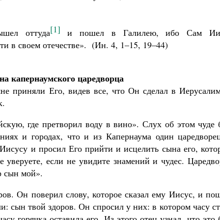
[1]
шел оттуда
и пошел в Галилею, ибо Сам Ии
ти в своем отечестве». (Ин. 4, 1–15, 19–44)
на капернаумского царедворца
не приняли Его, видев все, что Он сделал в Иерусалим
к.
скую, где претворил воду в вино». Слух об этом чуде 
ниях и городах, что и из Капернаума один царедворец
 Иисусу и просил Его прийти и исцелить сына его, кот
е уверуете, если не увидите знамений и чудес. Царедв
р сын мой».
ров. Он поверил слову, которое сказал ему Иисус, и по
ли: сын твой здоров. Он спросил у них: в котором часу с
асу горячка оставила его. Из этого отец узнал, что это