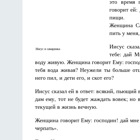
это время 
говорит ей:
пищи.
Женщина Са
пить у меня
Иисус сказа
Иисус и самарянка
тебе: дай М
воду живую. Женщина говорит Ему: господи
тебя вода живая? Неужели ты больше отц
него пил, и дети его, и скот его?
Иисус сказал ей в ответ: всякий, пьющий в
дам ему, тот не будет жаждать вовек; но 
текущей в жизнь вечную.
Женщина говорит Ему: господин! дай мне
черпать».