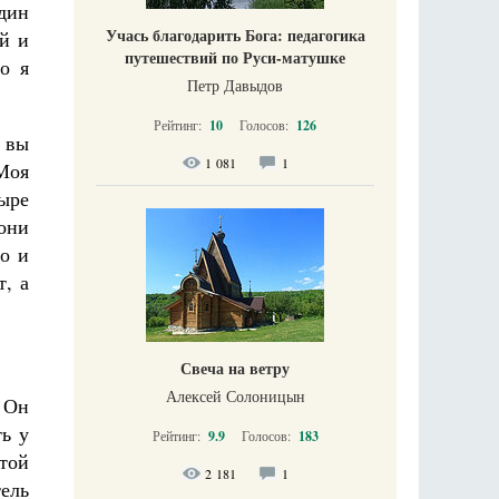
один
Учась благодарить Бога: педагогика
й и
путешествий по Руси-матушке
о я
Петр Давыдов
Рейтинг:
10
Голосов:
126
й вы
1 081
1
 Моя
тыре
они
о и
т, а
Свеча на ветру
Алексей Солоницын
о Он
ть у
Рейтинг:
9.9
Голосов:
183
той
2 181
1
ель