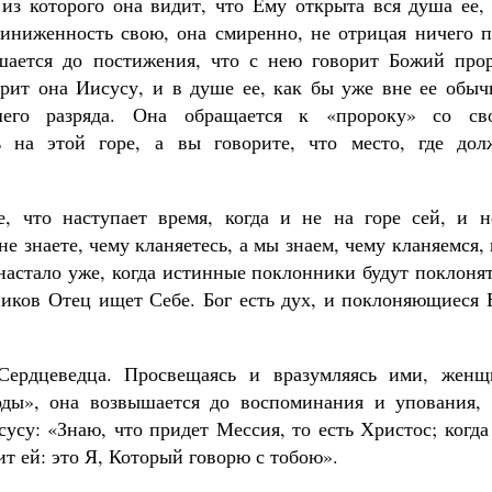
 из которого она видит, что Ему открыта вся душа ее,
риниженность свою, она смиренно, не отрицая ничего п
шается до постижения, что с нею говорит Божий прор
рит она Иисусу, и в душе ее, как бы уже вне ее обыч
шего разряда. Она обращается к «пророку» со св
 на этой горе, а вы говорите, что место, где дол
, что наступает время, когда и не на горе сей, и н
е знаете, чему кланяетесь, а мы знаем, чему кланяемся,
 настало уже, когда истинные поклонники будут поклоня
ников Отец ищет Себе. Бог есть дух, и поклоняющиеся 
Сердцеведца. Просвещаясь и вразумляясь ими, женщ
оды», она возвышается до воспоминания и упования, 
усу: «Знаю, что придет Мессия, то есть Христос; когд
ит ей: это Я, Который говорю с тобою».