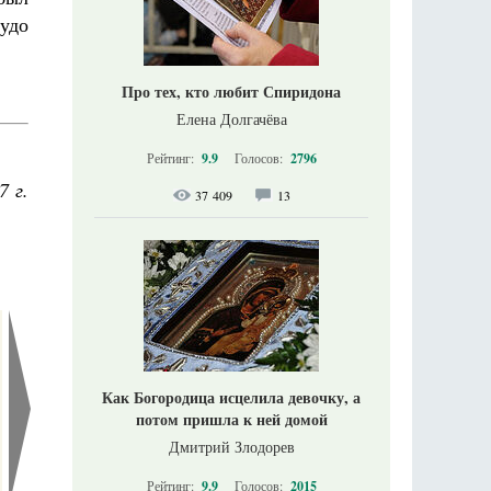
чудо
Про тех, кто любит Спиридона
Елена Долгачёва
Рейтинг:
9.9
Голосов:
2796
7 г.
37 409
13
Как Богородица исцелила девочку, а
потом пришла к ней домой
Дмитрий Злодорев
Рейтинг:
9.9
Голосов:
2015