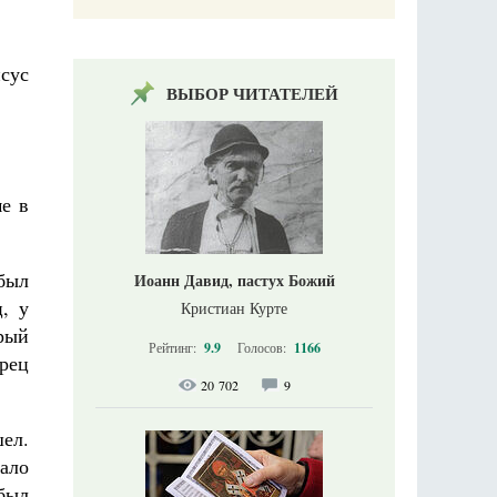
сус
ВЫБОР ЧИТАТЕЛЕЙ
е в
был
Иоанн Давид, пастух Божий
, у
Кристиан Курте
орый
Рейтинг:
9.9
Голосов:
1166
орец
20 702
9
шел.
тало
 был