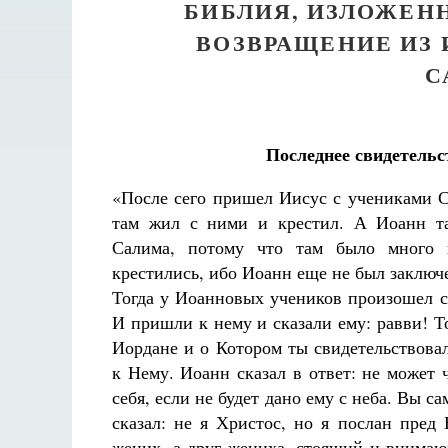
БИБЛИЯ, ИЗЛОЖЕН
ВОЗВРАЩЕНИЕ ИЗ 
С
Последнее свидетельс
«После сего пришел Иисус с учениками 
там жил с ними и крестил. А Иоанн та
Салима, потому что там было много 
крестились, ибо Иоанн еще не был заключ
Тогда у Иоанновых учеников произошел 
И пришли к нему и сказали ему: равви! Т
Иордане и о Котором ты свидетельствовал
к Нему. Иоанн сказал в ответ: не может 
себя, если не будет дано ему с неба. Вы са
сказал: не я Христос, но я послан пре
жених, а друг жениха, стоящий и внимаю