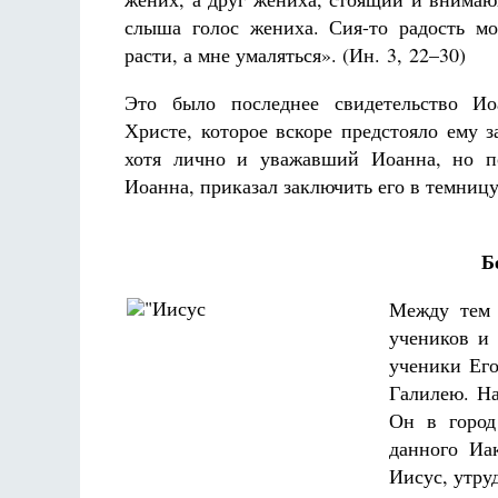
слыша голос жениха. Сия-то радость м
расти, а мне умаляться». (Ин. 3, 22–30)
Это было последнее свидетельство Ио
Христе, которое вскоре предстояло ему 
хотя лично и уважавший Иоанна, но п
Разлуки не будет
Иоанна, приказал заключить его в темницу
Фредерика де Грааф
Б
Между тем 
учеников и
ученики Его
Галилею. Н
Он в город
данного Иа
Иисус, утру