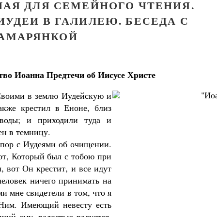
НАЯ ДЛЯ СЕМЕЙНОГО ЧТЕНИЯ.
ИУДЕИ В ГАЛИЛЕЮ. БЕСЕДА С
АМАРЯНКОЙ
тво Иоанна Предтечи об Иисусе Христе
Своими в землю Иудейскую и
кже крестил в Еноне, близ
воды; и приходили туда и
ен в темницу.
спор с Иудеями об очищении.
от, Который был с тобою при
, вот Он крестит, и все идут
человек ничего принимать на
ми мне свидетели в том, что я
д Ним. Имеющий невесту есть
щий ему, радостью радуется,