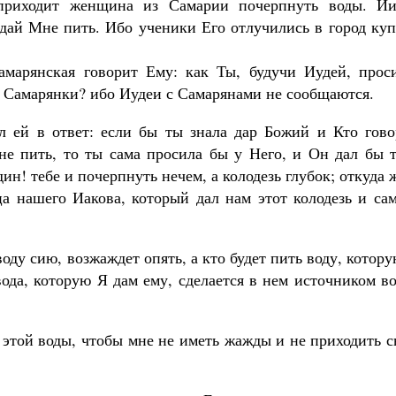
приходит женщина из Самарии почерпнуть воды. Ии
 дай Мне пить. Ибо ученики Его отлучились в город ку
марянская говорит Ему: как Ты, будучи Иудей, прос
, Самарянки? ибо Иудеи с Самарянами не сообщаются.
л ей в ответ: если бы ты знала дар Божий и Кто гово
не пить, то ты сама просила бы у Него, и Он дал бы т
н! тебе и почерпнуть нечем, а колодезь глубок; откуда 
а нашего Иакова, который дал нам этот колодезь и сам
оду сию, возжаждет опять, а кто будет пить воду, котор
вода, которую Я дам ему, сделается в нем источником в
 этой воды, чтобы мне не иметь жажды и не приходить 