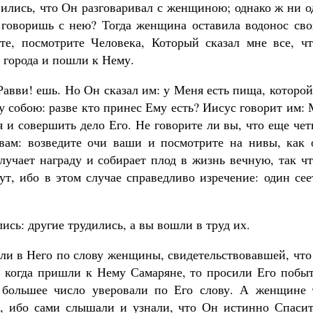
вились, что Он разговаривал с женщиною; однако ж ни 
м говоришь с нею? Тогда женщина оставила водонос сво
те, посмотрите Человека, Который сказал мне все, чт
 города и пошли к Нему.
Равви! ешь. Но Он сказал им: у Меня есть пища, которо
у собою: разве кто принес Ему есть? Иисус говорит им:
 и совершить дело Его. Не говорите ли вы, что еще че
вам: возведите очи ваши и посмотрите на нивы, как 
учает награду и собирает плод в жизнь вечную, так чт
т, ибо в этом случае справедливо изречение: один сее
лись: другие трудились, а вы вошли в труд их.
али в Него по слову женщины, свидетельствовавшей, чт
у, когда пришли к Нему Самаряне, то просили Его побы
большее число уверовали по Его слову. А женщине 
м, ибо сами слышали и узнали, что Он истинно Спасит