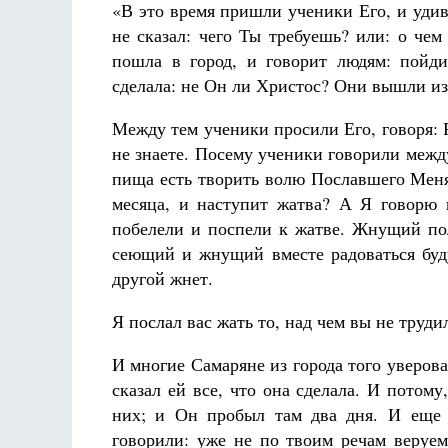
«В это время пришли ученики Его, и уди
не сказал: чего Ты требуешь? или: о че
пошла в город, и говорит людям: пойди
сделала: не Он ли Христос? Они вышли из
Между тем ученики просили Его, говоря: 
не знаете. Посему ученики говорили межд
пища есть творить волю Пославшего Меня
месяца, и наступит жатва? А Я говорю 
побелели и поспели к жатве. Жнущий пол
сеющий и жнущий вместе радоваться буду
другой жнет.
Я послал вас жать то, над чем вы не труди
И многие Самаряне из города того уверов
сказал ей все, что она сделала. И потом
них; и Он пробыл там два дня. И еще 
говорили: уже не по твоим речам веруе