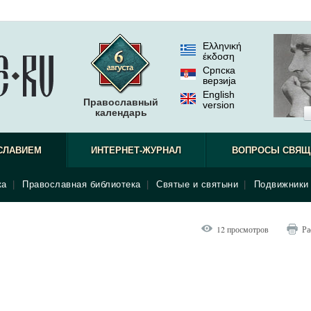
Ελληνική
έκδοση
Српска
верзиjа
English
Православный
version
календарь
СЛАВИЕМ
ИНТЕРНЕТ-ЖУРНАЛ
ВОПРОСЫ СВЯЩ
ка
|
Православная библиотека
|
Святые и святыни
|
Подвижники 
12 просмотров
Ра