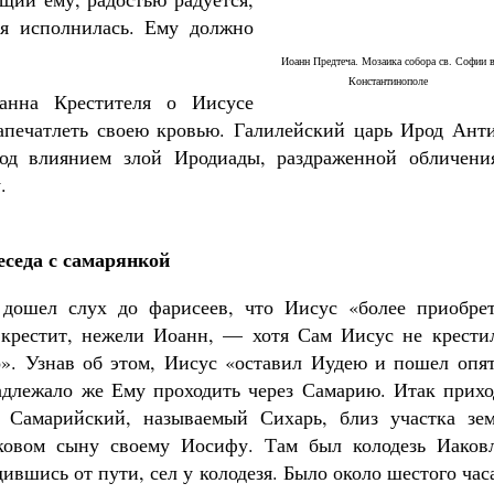
оя исполнилась. Ему должно
Иоанн Предтеча. Мозаика собора св. Софии 
Константинополе
анна Крестителя о Иисусе
запечатлеть своею кровью. Галилейский царь Ирод Анти
Великомученик Георгий Победоносец. Н
од влиянием злой Иродиады, раздраженной обличени
святого
.
Роман Котов
Как найти своё место в жизни
Кирилл Мурышев
еседа с самарянкой
дошел слух до фарисеев, что Иисус «более приобрет
 крестит, нежели Иоанн, — хотя Сам Иисус не крестил
». Узнав об этом, Иисус «оставил Иудею и пошел опят
адлежало же Ему проходить через Самарию. Итак прихо
 Самарийский, называемый Сихарь, близ участка зем
ковом сыну своему Иосифу. Там был колодезь Иаковл
дившись от пути, сел у колодезя. Было около шестого час