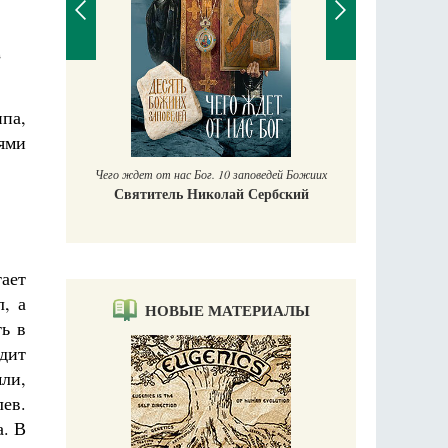
в
П
па,
Е
аучись у
ями
Чего ждет от нас Бог. 10 заповедей Божиих
Святитель Николай Сербский
ает
, а
НОВЫЕ МАТЕРИАЛЫ
ь в
дит
ли,
ев.
а. В