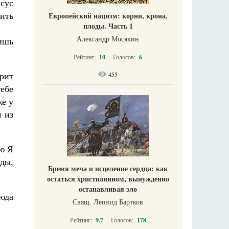
сус
пить
Европейский нацизм: корни, крона,
плоды. Часть 1
Александр Мосякин
ишь
Рейтинг:
10
Голосов:
6
рит
455
ебе
же у
 из
ую Я
оды,
Бремя меча и исцеление сердца: как
остаться христианином, вынужденно
останавливая зло
сюда
Свящ. Леонид Бартков
Рейтинг:
9.7
Голосов:
178