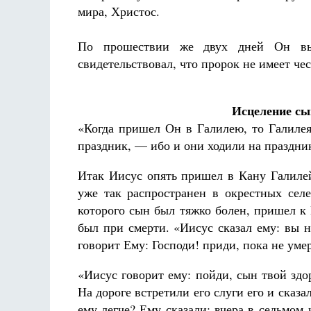
мира, Христос.
По прошествии же двух дней Он вы
свидетельствовал, что пророк не имеет чес
Исцеление сы
«Когда пришел Он в Галилею, то Галилея
праздник, — ибо и они ходили на праздни
Итак Иисус опять пришел в Кану Галилей
уже так распространен в окрестных селе
которого сын был тяжко болен, пришел к
был при смерти. «Иисус сказал ему: вы н
говорит Ему: Господи! приди, пока не уме
«Иисус говорит ему: пойди, сын твой здо
На дороге встретили его слуги его и сказа
ему легче? Ему сказали: вчера в седьмом ч