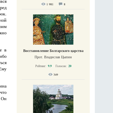
 вся
1 981
8
ред
ок.
ной
оим
жно
е в
Восстановление Болгарского царства
 ибо
Прот. Владислав Цыпин
ться
Рейтинг:
9.9
Голосов:
20
Ему
349
ина
что
а Он