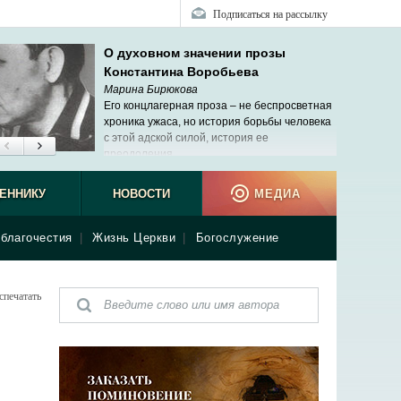
Подписаться на рассылку
О духовном значении прозы
Константина Воробьева
Марина Бирюкова
Его концлагерная проза – не беспросветная
хроника ужаса, но история борьбы человека
с этой адской силой, история ее
преодоления.
ЕННИКУ
НОВОСТИ
МЕДИА
благочестия
|
Жизнь Церкви
|
Богослужение
спечатать