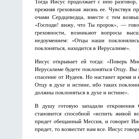
Тогда Иисус продолжает с нею разговор,
прежняя греховная жизнь ее. Чувствуя п
очами Сердцеведца, вместе с тем возвы
«Господи! вижу, что Ты пророк», — гово
греховности, возникают вопросы выс
недоумением: «Отцы наши поклонялись
поклоняться, находится в Иерусалиме».
Иисус открывает ей тогда: «Поверь Мне
Иерусалиме будете поклоняться Отцу. Вы н
спасение от Иудеев. Но настанет время и
Отцу в духе и истине, ибо таких поклон
должны поклоняться в духе и истине».
В душу готовую западали откровения 
становится способной «испить живой в
придет обещанный Мессия, и говорит Иис
придет, то возвестит нам все. Иисус говор