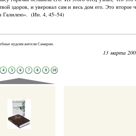
твой здоров, и уверовал сам и весь дом его. Это второе 
в Галилею». (Ин. 4, 45–54)
дебные иудеям жители Самарии.
13 марта 200
4
5
6
7
8
9
10