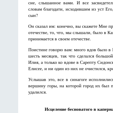
сие, слышанное вами. И все засвидетел
словам благодати, исходившим из уст Его
сын?
Он сказал им: конечно, вы скажете Мне пр
отечестве, то, что, мы слышали, было в К
принимается в своем отечестве.
Разлуки не будет
Фредерика де Грааф
Поистине говорю вам: много вдов было в 
шесть месяцев, так что сделался большо
Илия, а только ко вдове в Сарепту Сидон
Елисее, и ни один из них не очистился, к
Услышав это, все в синагоге исполнилис
вершину горы, на которой город их был п
удалился.
Исцеление бесноватого в каперн