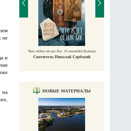
П
воем
Е
к не
аучись у
Чего ждет от нас Бог. 10 заповедей Божиих
Святитель Николай Сербский
да и
слан
роке
НОВЫЕ МАТЕРИАЛЫ
и на
них,