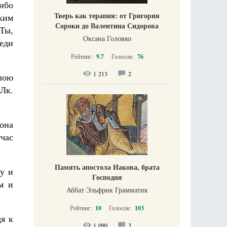
 ибо
Тверь как терапия: от Григория
мким
Сороки до Валентина Сидорова
Ты,
Оксана Головко
реди
Рейтинг:
9.7
Голосов:
76
1 213
2
лою
(Лк.
она
тчас
Память апостола Иакова, брата
у и
Господня
м и
Аббат Эльфрик Грамматик
Рейтинг:
10
Голосов:
103
дя к
1 090
3