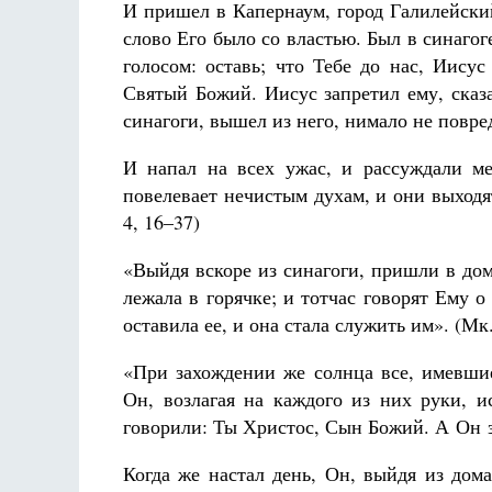
И пришел в Капернаум, город Галилейски
слово Его было со властью. Был в синагог
голосом: оставь; что Тебе до нас, Иису
Святый Божий. Иисус запретил ему, сказа
синагоги, вышел из него, нимало не повре
И напал на всех ужас, и рассуждали м
повелевает нечистым духам, и они выходя
4, 16–37)
«Выйдя вскоре из синагоги, пришли в до
лежала в горячке; и тотчас говорят Ему о 
оставила ее, и она стала служить им». (Мк.
«При захождении же солнца все, имевши
Он, возлагая на каждого из них руки, 
говорили: Ты Христос, Сын Божий. А Он з
Когда же настал день, Он, выйдя из дом