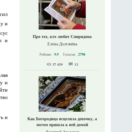
осил
ку и
сус
Про тех, кто любит Спиридона
л и
Елена Долгачёва
Рейтинг:
9.9
Голосов:
2798
37 439
13
оляя
му и
ойти
ство
ть и
Как Богородица исцелила девочку, а
потом пришла к ней домой
Дмитрий Злодорев