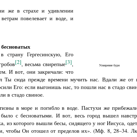
ни же в страхе и удивлении
 ветрам повелевает и воде, и
 бесноватых
в страну Гергесинскую, Его
[2]
[3]
гробов
, весьма свирепые
,
Усмирение бури
ем. И вот, они закричали: что
л Ты сюда прежде времени мучить нас. Вдали же от 
сили Его: если выгонишь нас, то пошли нас в стадо сви
ли в стадо свиное.
утизны в море и погибло в воде. Пастухи же прибежали
о было с бесноватыми. И вот, весь город вышел навстр
а, из которого вышли бесы, сидящего у ног Иисуса, оде
и, чтобы Он отошел от пределов их». (Мф. 8, 28–34. Лк