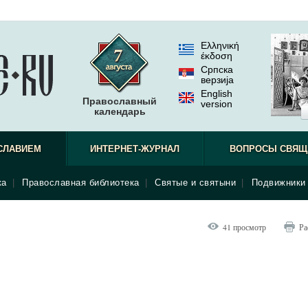
Ελληνική
έκδοση
Српска
верзиjа
English
Православный
version
календарь
СЛАВИЕМ
ИНТЕРНЕТ-ЖУРНАЛ
ВОПРОСЫ СВЯЩ
ка
|
Православная библиотека
|
Святые и святыни
|
Подвижники 
41 просмотр
Ра