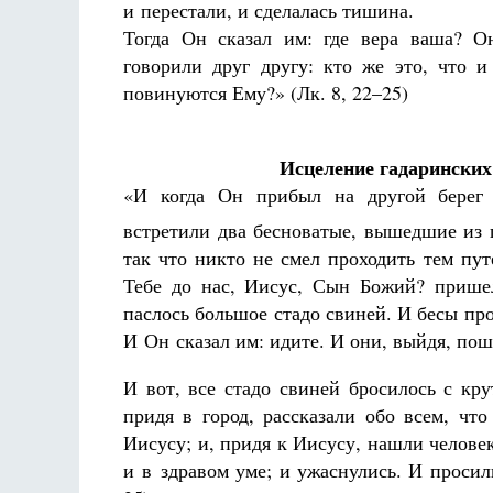
и перестали, и сделалась тишина.
Тогда Он сказал им: где вера ваша? О
говорили друг другу: кто же это, что и
повинуются Ему?» (Лк. 8, 22–25)
Исцеление гадаринских
«И когда Он прибыл на другой берег 
встретили два бесноватые, вышедшие из 
так что никто не смел проходить тем пут
Тебе до нас, Иисус, Сын Божий? прише
паслось большое стадо свиней. И бесы про
И Он сказал им: идите. И они, выйдя, пош
И вот, все стадо свиней бросилось с кр
придя в город, рассказали обо всем, чт
Иисусу; и, придя к Иисусу, нашли человек
и в здравом уме; и ужаснулись. И просил