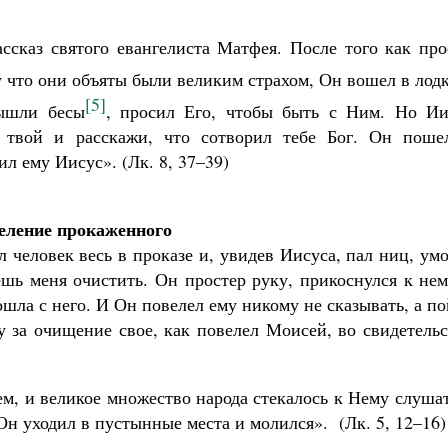
ассказ святого евангелиста Матфея. После того как пр
у что они объяты были великим страхом, Он вошел в лод
[5]
вышли бесы
, просил Его, чтобы быть с Ним. Но Ии
ом твой и расскажи, что сотворил тебе Бог. Он поше
л ему Иисус». (Лк. 8, 37–39)
еление прокаженного
 человек весь в проказе и, увидев Иисуса, пал ниц, ум
ешь меня очистить. Он простер руку, прикоснулся к не
сошла с него. И Он повелел ему никому не сказывать, а п
у за очищение свое, как повелел Моисей, во свидетель
ем, и великое множество народа стекалось к Нему слуша
 Он уходил в пустынные места и молился». (Лк. 5, 12–16)