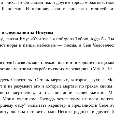
от них. Но Он сказал им: и другим городам благовество
Я послан. И проповедывал в синагогах галилейски
 о следовании за Иисусом
, сказал Ему: «Учитель! я пойду за Тобою, куда бы Ты
еют норы и птицы небесные — гнезда, а Сын Человечес
осподи! позволь мне прежде пойти и похоронить отца мо
оставь мертвым погребать своих мертвецов». (Мф. 8, 19–
здесь Спаситель. Оставь мертвых, которые глухи к Мо
т и не разумеют его и которые мертвы по грехам своим 
своих мертвецов; а ты, внявший слову жизни, М
ь Моим учеником. Господь хотел этим не всем понят
ршему отцу” испытать характер и преданность Себе эт
исту должна оставить ради Него и родных, и друзей (с