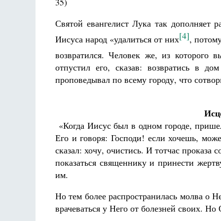
35)
Святой евангелист Лука так дополняет р
[4]
Иисуса народ «удалиться от них
, потом
возвратился. Человек же, из которого 
отпустил его, сказав: возвратись в д
проповедывал по всему городу, что сотвори
Исц
«Когда Иисус был в одном городе, пришел
Его и говоря: Господи! если хочешь, мож
сказал: хочу, очистись. И тотчас проказа 
показаться священнику и принести жертв
им.
Но тем более распространилась молва о Н
врачеваться у Него от болезней своих. Но