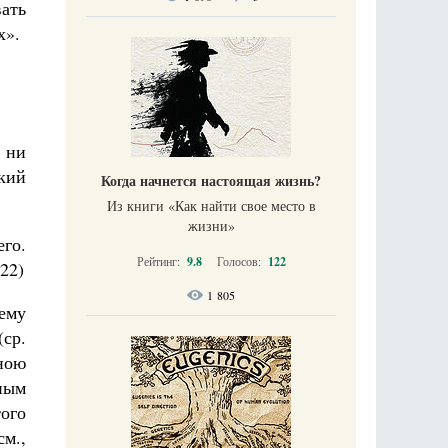
вать
х».
 ни
кий
Когда начнется настоящая жизнь?
Из книги «Как найти свое место в
жизни​»
его.
Рейтинг:
9.8
Голосов:
122
22)
1 805
ему
(ср.
ною
ным
ого
м.,