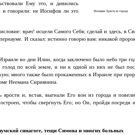
ьствовали Ему это, и дивились
, и говорили: не Иосифов ли это
Изгнание Христа из города
исловие: врач! исцели Самого Себя; сделай и здесь, в С
апернауме. И сказал: истинно говорю вам: никакой проро
Великомученик Георгий Победоносец. Н
святого
Роман Котов
Как найти своё место в жизни
Израиле во дни Илии, когда заключено было небо три го
Кирилл Мурышев
й голод по всей земле, и ни к одной из них не был по
скую; много также было прокаженных в Израиле при про
роме Неемана Сириянина.
ь ярости и, встав, выгнали Его вон из города и повел
остроен, чтобы свергнуть Его; но Он, пройдя посреди 
аумской синагоге, тещи Симона и многих больных