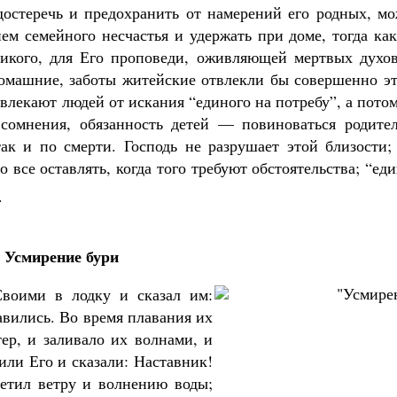
едостеречь и предохранить от намерений его родных, м
ем семейного несчастья и удержать при доме, тогда ка
икого, для Его проповеди, оживляющей мертвых духов
домашние, заботы житейские отвлекли бы совершенно эт
твлекают людей от искания “единого на потребу”, а пото
 сомнения, обязанность детей — повиноваться родител
ак и по смерти. Господь не разрушает этой близости;
 все оставлять, когда того требуют обстоятельства; “ед
.
Усмирение бури
воими в лодку и сказал им:
авились. Во время плавания их
ер, и заливало их волнами, и
или Его и сказали: Наставник!
ретил ветру и волнению воды;