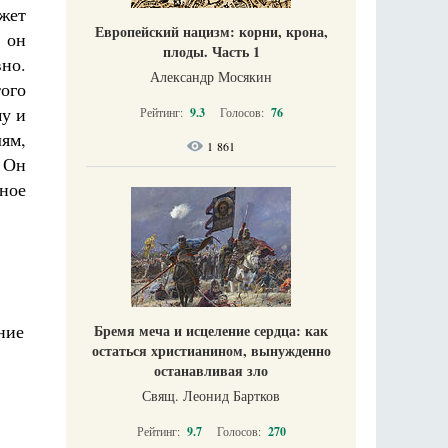
ожет
Европейский нацизм: корни, крона,
к он
плоды. Часть 1
но.
Александр Мосякин
ого
му и
Рейтинг:
9.3
Голосов:
76
ям,
1 861
 Он
иное
Бремя меча и исцеление сердца: как
остаться христианином, вынужденно
останавливая зло
Свящ. Леонид Бартков
Рейтинг:
9.7
Голосов:
270