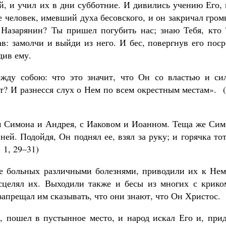
й, и учил их в дни субботние. И дивились учению Его,
е человек, имевший духа бесовского, и он закричал гро
с Назарянин? Ты пришел погубить нас; знаю Тебя, кто 
в: замолчи и выйди из него. И бес, повергнув его пос
див ему.
ежду собою: что это значит, что Он со властью и си
т? И разнесся слух о Нем по всем окрестным местам». 
м Симона и Андрея, с Иаковом и Иоанном. Теща же Сим
ней. Подойдя, Он поднял ее, взял за руку; и горячка то
 1, 29–31)
е больных различными болезнями, приводили их к Нем
исцелял их. Выходили также и бесы из многих с крико
апрещал им сказывать, что они знают, что Он Христос.
а, пошел в пустынное место, и народ искал Его и, при