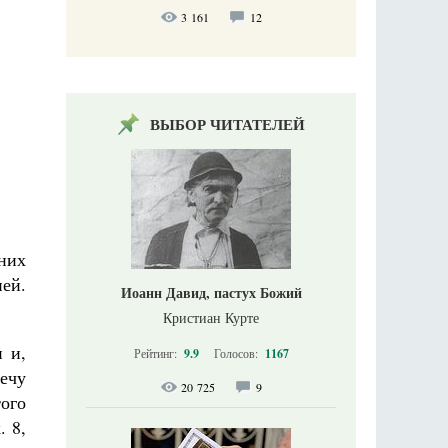
3 161
12
ВЫБОР ЧИТАТЕЛЕЙ
них
ней.
Иоанн Давид, пастух Божий
Кристиан Курте
 и,
Рейтинг:
9.9
Голосов:
1167
ечу
20 725
9
того
. 8,