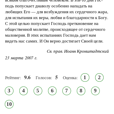
подь попускает диаволу особенно нападать на
любящих Его — для возбуждения их сердечного жара,
для испытания их веры, любви и благодарности к Богу.
С этой целью попускает Господь преткно­вение на
общественной молитве, происходящее от сердечного
маловерия. В этих испытаниях Господь дает нам
видеть нас самих. И Он верно достигает Своей цели.
Св. прав. Иоанн Кронштадтский
23 марта 2007 г.
9.6
5
1
2
Рейтинг:
Голосов:
Оценка:
3
4
5
6
7
8
9
10