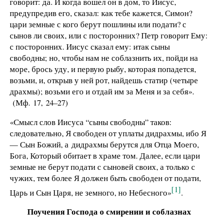
говорит: да. И когда вошел он в дом, то Иисус,
предупредив его, сказал: как тебе кажется, Симон?
цари земные с кого берут пошлины или подати? с
сынов ли своих, или с посторонних? Петр говорит Ему:
с посторонних. Иисус сказал ему: итак сыны
свободны; но, чтобы нам не соблазнить их, пойди на
море, брось уду, и первую рыбу, которая попадется,
возьми, и, открыв у ней рот, найдешь статир (четыре
драхмы); возьми его и отдай им за Меня и за себя».
(Мф. 17, 24–27)
«Смысл слов Иисуса “сыны свободны” таков:
следовательно, Я свободен от уплаты дидрахмы, ибо Я
— Сын Божий, а дидрахмы берутся для Отца Моего,
Бога, Который обитает в храме том. Далее, если цари
земные не берут подати с сыновей своих, а только с
чужих, тем более Я должен быть свободен от подати,
[1]
Царь и Сын Царя, не земного, но Небесного»
.
Поучения Господа о смирении и соблазнах