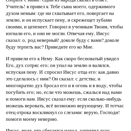
Учитель! я привел к Тебе сына моего, одержимого
духом немым: где ни схватывает его, повергает на
землю, и он испускает пену, и скрежещет зубами
своими, и цепенеет. Говорил я ученикам Твоим, чтобы
изгнали его, и они не могли. Отвечая ему, Иисус
сказал: о, род неверный! доколе буду с вами? доколе
буду терпеть вас? Приведите его ко Мне.
И привели его к Нему. Как скоро бесноватый увидел
Его, дух сотряс его; он упал на землю и валялся,
испуская пену. И спросил Иисус отца его: как давно
это сделалось с ним? Он сказал: с детства; и
многократно дух бросал его и в огонь и в воду, чтобы
погубить его; но, если что можешь, сжалься над нами
и помоги нам. Иисус сказал ему: если сколько-нибудь
можешь веровать, всё возможно верующему. И тотчас
отец отрока воскликнул со слезами: верую, Господи!
помоги моему неверию.
Иисус, видя, что сбегается народ, запретил духу