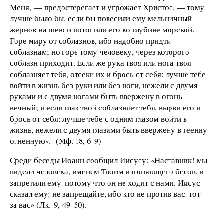
Меня, — предостерегает и угрожает Христос, — тому
лучше было бы, если бы повесили ему мельничный
жернов на шею и потопили его во глубине морской.
Горе миру от соблазнов, ибо надобно придти
соблазнам; но горе тому человеку, через которого
соблазн приходит. Если же рука твоя или нога твоя
соблазняет тебя, отсеки их и брось от себя: лучше тебе
войти в жизнь без руки или без ноги, нежели с двумя
руками и с двумя ногами быть ввержену в огонь
вечный; и если глаз твой соблазняет тебя, вырви его и
брось от себя: лучше тебе с одним глазом войти в
жизнь, нежели с двумя глазами быть ввержену в геенну
огненную». (Мф. 18, 6–9)
Среди беседы Иоанн сообщил Иисусу: «Наставник! мы
видели человека, именем Твоим изгоняющего бесов, и
запретили ему, потому что он не ходит с нами. Иисус
сказал ему: не запрещайте, ибо кто не против вас, тот
за вас» (Лк. 9, 49–50).