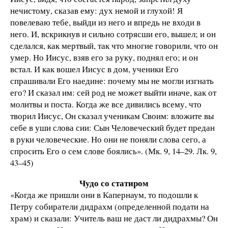
нечистому, сказав ему: дух немой и глухой! Я
повелеваю тебе, выйди из него и впредь не входи в
него. И, вскрикнув и сильно сотрясши его, вышел; и он
сделался, как мертвый, так что многие говорили, что он
умер. Но Иисус, взяв его за руку, поднял его; и он
встал. И как вошел Иисус в дом, ученики Его
спрашивали Его наедине: почему мы не могли изгнать
его? И сказал им: сей род не может выйти иначе, как от
молитвы и поста. Когда же все дивились всему, что
творил Иисус, Он сказал ученикам Своим: вложите вы
себе в уши слова сии: Сын Человеческий будет предан
в руки человеческие. Но они не поняли слова сего, а
спросить Его о сем слове боялись». (Мк. 9, 14–29. Лк. 9,
43–45)
Чудо со статиром
«Когда же пришли они в Капернаум, то подошли к
Петру собиратели дидрахм (определенной подати на
храм) и сказали: Учитель ваш не даст ли дидрахмы? Он