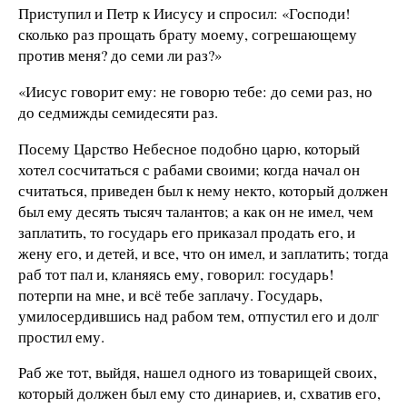
Приступил и Петр к Иисусу и спросил: «Господи!
сколько раз прощать брату моему, согрешающему
против меня? до семи ли раз?»
«Иисус говорит ему: не говорю тебе: до семи раз, но
до седмижды семидесяти раз.
Посему Царство Небесное подобно царю, который
хотел сосчитаться с рабами своими; когда начал он
считаться, приведен был к нему некто, который должен
был ему десять тысяч талантов; а как он не имел, чем
заплатить, то государь его приказал продать его, и
жену его, и детей, и все, что он имел, и заплатить; тогда
раб тот пал и, кланяясь ему, говорил: государь!
потерпи на мне, и всё тебе заплачу. Государь,
умилосердившись над рабом тем, отпустил его и долг
простил ему.
Раб же тот, выйдя, нашел одного из товарищей своих,
который должен был ему сто динариев, и, схватив его,