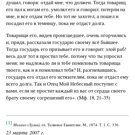
душил, говоря: отдай мне, что должен. Тогда товарищ
его пал к ногам его, умолял его и говорил: потерпи на
мне, и все отдам тебе. Но тот не захотел, а пошел и
посадил его в темницу, пока не отдаст долга.
Товарищи его, видев происшедшее, очень огорчились
и, придя, рассказали государю своему всё бывшее.
Тогда государь его призывает его и говорит: злой раб!
весь долг тот я простил тебе, потому что ты упросил
меня; не надлежало ли и тебе помиловать товарища
твоего, как и я помиловал тебя? И, разгневавшись,
государь его отдал его истязателям, пока не отдаст ему
всего долга. Так и Отец Мой Небесный поступит с
вами, если не простит каждый из вас от сердца своего
брату своему согрешений его». (Мф. 18, 21–35)
[1]
Михаил (Лузин), еп.
Толковое Евангелие. М., 1874. Т. 1. С. 336.
23 марта 2007 г.