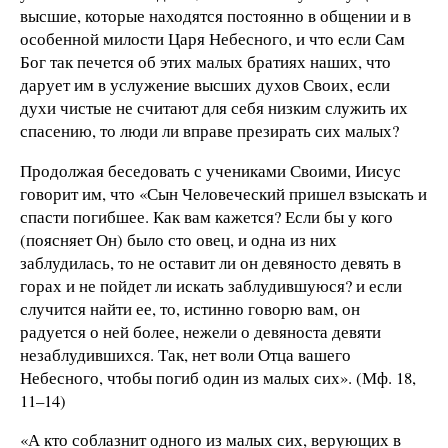
высшие, которые находятся постоянно в общении и в
особенной милости Царя Небесного, и что если Сам
Бог так печется об этих малых братиях наших, что
дарует им в услужение высших духов Своих, если
духи чистые не считают для себя низким служить их
спасению, то люди ли вправе презирать сих малых?
Продолжая беседовать с учениками Своими, Иисус
говорит им, что «Сын Человеческий пришел взыскать и
спасти погибшее. Как вам кажется? Если бы у кого
(поясняет Он) было сто овец, и одна из них
заблудилась, то не оставит ли он девяносто девять в
горах и не пойдет ли искать заблудившуюся? и если
случится найти ее, то, истинно говорю вам, он
радуется о ней более, нежели о девяноста девяти
незаблудившихся. Так, нет воли Отца вашего
Небесного, чтобы погиб один из малых сих». (Мф. 18,
11–14)
«А кто соблазнит одного из малых сих, верующих в