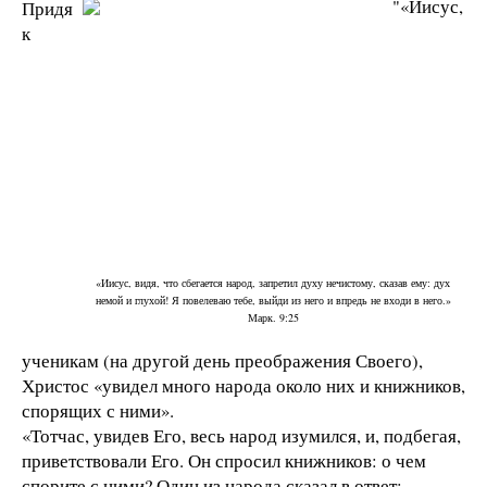
Придя
к
«Иисус, видя, что сбегается народ, запретил духу нечистому, сказав ему: дух
немой и глухой! Я повелеваю тебе, выйди из него и впредь не входи в него.»
Марк. 9:25
ученикам (на другой день преображения Своего),
Христос «увидел много народа около них и книжников,
спорящих с ними».
«Тотчас, увидев Его, весь народ изумился, и, подбегая,
приветствовали Его. Он спросил книжников: о чем
спорите с ними? Один из народа сказал в ответ: