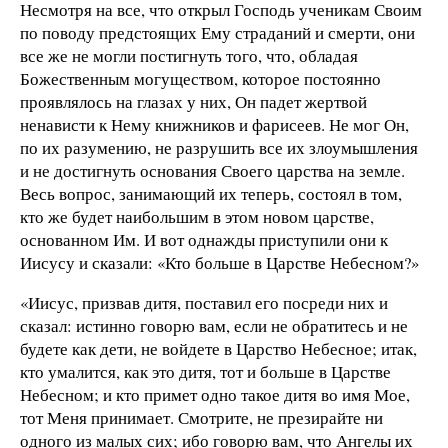
Несмотря на все, что открыл Господь ученикам Своим
по поводу предстоящих Ему страданий и смерти, они
все же не могли постигнуть того, что, обладая
Божественным могуществом, которое постоянно
проявлялось на глазах у них, Он падет жертвой
ненависти к Нему книжников и фарисеев. Не мог Он,
по их разумению, не разрушить все их злоумышления
и не достигнуть основания Своего царства на земле.
Весь вопрос, занимающий их теперь, состоял в том,
кто же будет наибольшим в этом новом царстве,
основанном Им. И вот однажды приступили они к
Иисусу и сказали: «Кто больше в Царстве Небесном?»
«Иисус, призвав дитя, поставил его посреди них и
сказал: истинно говорю вам, если не обратитесь и не
будете как дети, не войдете в Царство Небесное; итак,
кто умалится, как это дитя, тот и больше в Царстве
Небесном; и кто примет одно такое дитя во имя Мое,
тот Меня принимает. Смотрите, не презирайте ни
одного из малых сих; ибо говорю вам, что Ангелы их