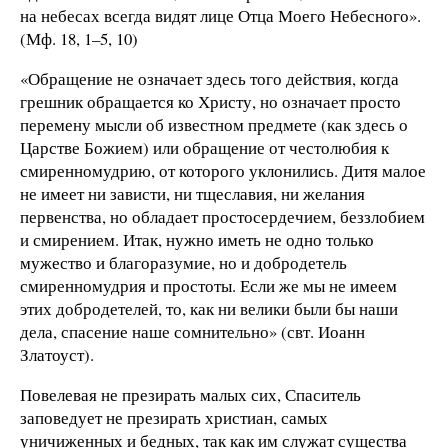
на небесах всегда видят лице Отца Моего Небесного».
(Мф. 18, 1–5, 10)
«Обращение не означает здесь того действия, когда
грешник обращается ко Христу, но означает просто
перемену мысли об известном предмете (как здесь о
Царстве Божием) или обращение от честолюбия к
смиренномудрию, от которого уклонились. Дитя малое
не имеет ни зависти, ни тщеславия, ни желания
первенства, но обладает простосердечием, беззлобием
и смирением. Итак, нужно иметь не одно только
мужество и благоразумие, но и добродетель
смиренномудрия и простоты. Если же мы не имеем
этих добродетелей, то, как ни велики были бы наши
дела, спасение наше сомнительно» (свт. Иоанн
Златоуст).
Повелевая не презирать малых сих, Спаситель
заповедует не презирать христиан, самых
уничиженных и бедных, так как им служат существа