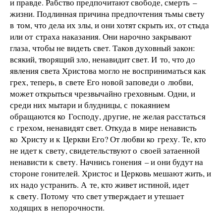
и правде. Рабство предпочитают свободе, смерть –
жизни. Подлинная причина предпочтения тьмы свету
в том, что дела их злы, и они хотят скрыть их, от стыда
или от страха наказания. Они нарочно закрывают
глаза, чтобы не видеть свет. Таков духовный закон:
всякий, творящий зло, ненавидит свет. И то, что до
явления света Христова могло не восприниматься как
грех, теперь, в свете Его новой заповеди о любви,
может открыться чрезвычайно греховным. Одни, и
среди них мытари и блудницы, с покаянием
обращаются ко Господу, другие, не желая расстаться
с грехом, ненавидят свет. Откуда в мире ненависть
ко Христу и к Церкви Его? От любви ко греху. Те, кто
не идет к свету, свидетельствуют о своей затаенной
ненависти к свету. Начнись гонения – и они будут на
стороне гонителей. Христос и Церковь мешают жить, и
их надо устранить. А те, кто живет истиной, идет
к свету. Потому что свет утверждает и утешает
ходящих в непорочности.