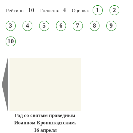
10
4
1
2
Рейтинг:
Голосов:
Оценка:
3
4
5
6
7
8
9
10
Год со святым праведным
Иоанном Кронштадтским.
16 апреля