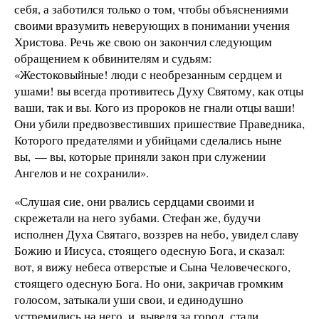
себя, а заботился только о том, чтобы объяснениями
своими вразумить неверующих в понимании учения
Христова. Речь же свою он закончил следующим
обращением к обвинителям и судьям:
«Жестоковыйные! люди с необрезанным сердцем и
ушами! вы всегда противитесь Духу Святому, как отцы
ваши, так и вы. Кого из пророков не гнали отцы ваши!
Они убили предвозвестивших пришествие Праведника,
Которого предателями и убийцами сделались ныне
вы, — вы, которые приняли закон при служении
Ангелов и не сохранили».
«Слушая сие, они рвались сердцами своими и
скрежетали на него зубами. Стефан же, будучи
исполнен Духа Святаго, воззрев на небо, увидел славу
Божию и Иисуса, стоящего одесную Бога, и сказал:
вот, я вижу небеса отверстые и Сына Человеческого,
стоящего одесную Бога. Но они, закричав громким
голосом, затыкали уши свои, и единодушно
устремились на него, и, выведя за город, стали