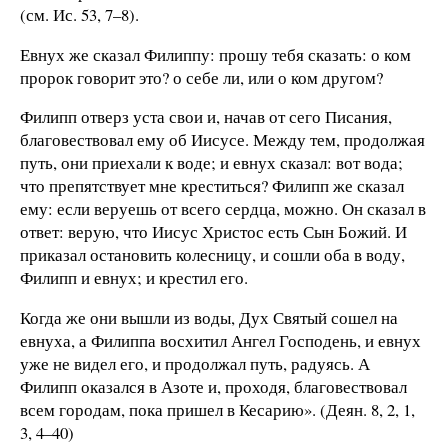
(см. Ис. 53, 7–8).
Евнух же сказал Филиппу: прошу тебя сказать: о ком
пророк говорит это? о себе ли, или о ком другом?
Филипп отверз уста свои и, начав от сего Писания,
благовествовал ему об Иисусе. Между тем, продолжая
путь, они приехали к воде; и евнух сказал: вот вода;
что препятствует мне креститься? Филипп же сказал
ему: если веруешь от всего сердца, можно. Он сказал в
ответ: верую, что Иисус Христос есть Сын Божий. И
приказал остановить колесницу, и сошли оба в воду,
Филипп и евнух; и крестил его.
Когда же они вышли из воды, Дух Святый сошел на
евнуха, а Филиппа восхитил Ангел Господень, и евнух
уже не видел его, и продолжал путь, радуясь. А
Филипп оказался в Азоте и, проходя, благовествовал
всем городам, пока пришел в Кесарию». (Деян. 8, 2, 1,
3, 4–40)