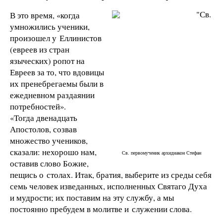
В это время, «когда
умножились ученики,
произошел у Еллинистов
(евреев из стран
языческих) ропот на
Евреев за то, что вдовицы
их пренебрегаемы были в
ежедневном раздаянии
потребностей».
«Тогда двенадцать
Апостолов, созвав
множество учеников,
сказали: нехорошо нам,
Св. первомученик архидиакон Стефан
оставив слово Божие,
пещись о столах. Итак, братия, выберите из среды себя
семь человек изведанных, исполненных Святаго Духа
и мудрости; их поставим на эту службу, а мы
постоянно пребудем в молитве и служении слова.