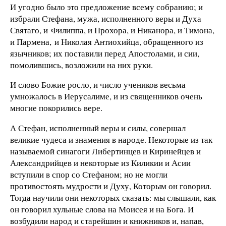
И угодно было это предложение всему собранию; и
избрали Стефана, мужа, исполненного веры и Духа
Святаго, и Филиппа, и Прохора, и Никанора, и Тимона,
и Пармена, и Николая Антиохийца, обращенного из
язычников; их поставили перед Апостолами, и сии,
помолившись, возложили на них руки.
И слово Божие росло, и число учеников весьма
умножалось в Иерусалиме, и из священников очень
многие покорились вере.
А Стефан, исполненный веры и силы, совершал
великие чудеса и знамения в народе. Некоторые из так
называемой синагоги Либертинцев и Киринейцев и
Александрийцев и некоторые из Киликии и Асии
вступили в спор со Стефаном; но не могли
противостоять мудрости и Духу, Которым он говорил.
Тогда научили они некоторых сказать: мы слышали, как
он говорил хульные слова на Моисея и на Бога. И
возбудили народ и старейшин и книжников и, напав,