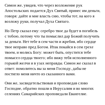
Симон же, увидев, что через возложение рук
Апостольских подается Дух Святый, принес им деньги,
говоря: дайте и мне власть сию, чтобы тот, на кого я
возложу руки, получал Духа Святаго.
Но Петр сказал ему: серебро твое да будет в погибель
с тобою, потому что ты помыслил дар Божий получить
за деньги. Нет тебе в сем части и жребия, ибо сердце
твое неправо пред Богом. Итак покайся в сем грехе
твоем, и молись Богу: может быть, опустится тебе
помысел сердца твоего; ибо вижу тебя исполненного
горькой желчи и в узах неправды. Симон же сказал в
ответ: помолитесь вы за меня Господу, дабы не
постигло меня ничто из сказанного вами.
Они же, засвидетельствовав и проповедав слово
Господне, обратно пошли в Иерусалим и во многих
селениях Самарийских проповедали Евангелие.