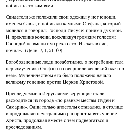
побивать его камнями.
Свидетели же положили свои одежды у ног юноши,
именем Савла, и побивали камнями Стефана, который
молился и говорил: Господи Иисусе! приими дух мой.
И, преклонив колени, воскликнул громким голосом:
Господи! не вмени им греха сего. И, сказав сие,
почил». (Деян. 7, 1, 51–60)
Богобоязненные люди позаботились о погребении тела
первомученика Стефана и совершили «великий плач по
нем». Мученичеством его было положено начало
великому гонению против Церкви Христовой.
Преследуемые в Иерусалиме верующие стали
расходиться из города «по разным местам Иудеи и
Самарии». Одни только апостолы оставались в столице
и продолжали неустрашимо распространять учение
Христа, продолжая вместе с тем подвергаться и
преследованиям.