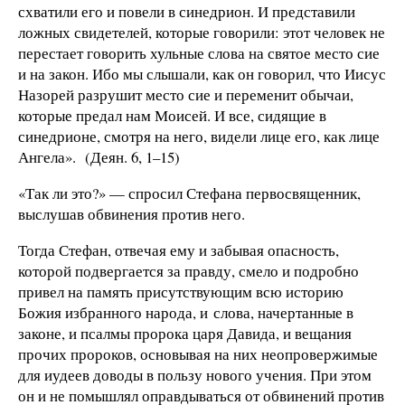
схватили его и повели в синедрион. И представили
ложных свидетелей, которые говорили: этот человек не
перестает говорить хульные слова на святое место сие
и на закон. Ибо мы слышали, как он говорил, что Иисус
Назорей разрушит место сие и переменит обычаи,
которые предал нам Моисей. И все, сидящие в
синедрионе, смотря на него, видели лице его, как лице
Ангела». (Деян. 6, 1–15)
«Так ли это?» — спросил Стефана первосвященник,
выслушав обвинения против него.
Тогда Стефан, отвечая ему и забывая опасность,
которой подвергается за правду, смело и подробно
привел на память присутствующим всю историю
Божия избранного народа, и слова, начертанные в
законе, и псалмы пророка царя Давида, и вещания
прочих пророков, основывая на них неопровержимые
для иудеев доводы в пользу нового учения. При этом
он и не помышлял оправдываться от обвинений против