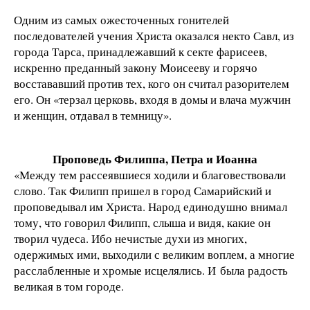
Одним из самых ожесточенных гонителей
последователей учения Христа оказался некто Савл, из
города Тарса, принадлежавший к секте фарисеев,
искренно преданный закону Моисееву и горячо
восстававший против тех, кого он считал разорителем
его. Он «терзал церковь, входя в домы и влача мужчин
и женщин, отдавал в темницу».
Проповедь Филиппа, Петра и Иоанна
«Между тем рассеявшиеся ходили и благовествовали
слово. Так Филипп пришел в город Самарийский и
проповедывал им Христа. Народ единодушно внимал
тому, что говорил Филипп, слыша и видя, какие он
творил чудеса. Ибо нечистые духи из многих,
одержимых ими, выходили с великим воплем, а многие
расслабленные и хромые исцелялись. И была радость
великая в том городе.