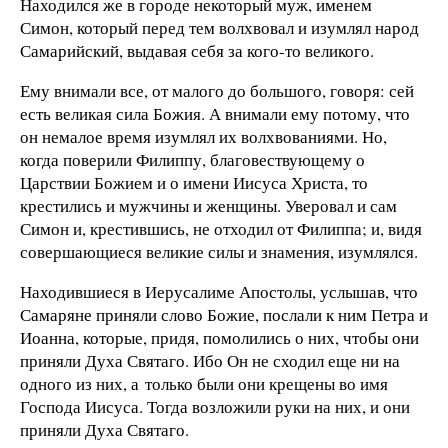
Находился же в городе некоторый муж, именем
Симон, который перед тем волхвовал и изумлял народ
Самарийский, выдавая себя за кого-то великого.
Ему внимали все, от малого до большого, говоря: сей
есть великая сила Божия. А внимали ему потому, что
он немалое время изумлял их волхвованиями. Но,
когда поверили Филиппу, благовествующему о
Царствии Божием и о имени Иисуса Христа, то
крестились и мужчины и женщины. Уверовал и сам
Симон и, крестившись, не отходил от Филиппа; и, видя
совершающиеся великие силы и знамения, изумлялся.
Находившиеся в Иерусалиме Апостолы, услышав, что
Самаряне приняли слово Божие, послали к ним Петра и
Иоанна, которые, придя, помолились о них, чтобы они
приняли Духа Святаго. Ибо Он не сходил еще ни на
одного из них, а только были они крещены во имя
Господа Иисуса. Тогда возложили руки на них, и они
приняли Духа Святаго.