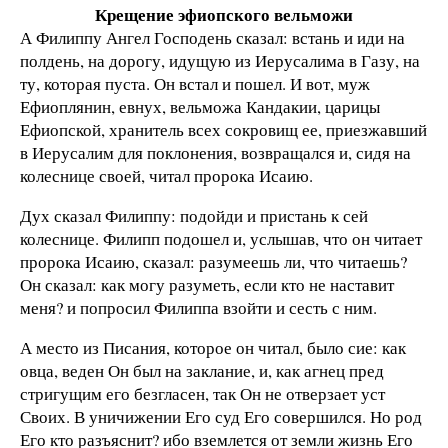
Крещение эфиопского вельможи
А Филиппу Ангел Господень сказал: встань и иди на
полдень, на дорогу, идущую из Иерусалима в Газу, на
ту, которая пуста. Он встал и пошел. И вот, муж
Ефиоплянин, евнух, вельможа Кандакии, царицы
Ефиопской, хранитель всех сокровищ ее, приезжавший
в Иерусалим для поклонения, возвращался и, сидя на
колеснице своей, читал пророка Исаию.
Дух сказал Филиппу: подойди и пристань к сей
колеснице. Филипп подошел и, услышав, что он читает
пророка Исаию, сказал: разумеешь ли, что читаешь?
Он сказал: как могу разуметь, если кто не наставит
меня? и попросил Филиппа взойти и сесть с ним.
А место из Писания, которое он читал, было сие: как
овца, веден Он был на заклание, и, как агнец пред
стригущим его безгласен, так Он не отверзает уст
Своих. В уничижении Его суд Его совершился. Но род
Его кто разъяснит? ибо вземлется от земли жизнь Его