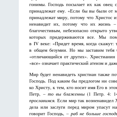
гонимы. Господь посылает их как овец с
принадлежат ему. «Если бы вы были от м
принадлежат миру, потому что Христос и
ненавидит их, потому что их жизнь –
благочестивым, небезопасно открыто утв
которых придерживаются все. Мы пом
в IV веке: «Придет время, когда скажут:
в общем безумии. Но мы заставим тебя б
«отличающийся от других». Христианин –
«все» означает практический атеизм и даж
Мир будет ненавидеть христиан также п
Господь. Под каким бы предлогом ни сов
ко Христу, к тем, кто носит имя Его в эт
Петр, –
то вы блаженны
(1 Петр. 4: 1
прославимся.
Если мир так возненавидел 
дела или заслуги перед миром упасут н
говорит Господь, –
раб не больше господ