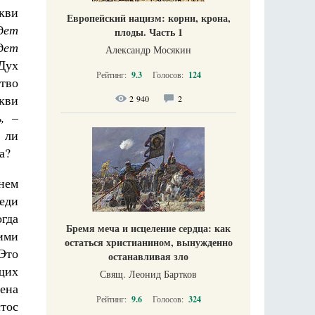
кви
Европейский нацизм: корни, крона,
дет
плоды. Часть 1
дет
Александр Мосякин
Дух
Рейтинг:
9.3
Голосов:
124
тво
кви
2 940
2
ь,
–
 ли
а?
нем
еди
огда
Бремя меча и исцеление сердца: как
ими
остаться христианином, вынужденно
 Это
останавливая зло
щих
Свящ. Леонид Бартков
ена
Рейтинг:
9.6
Голосов:
324
тос