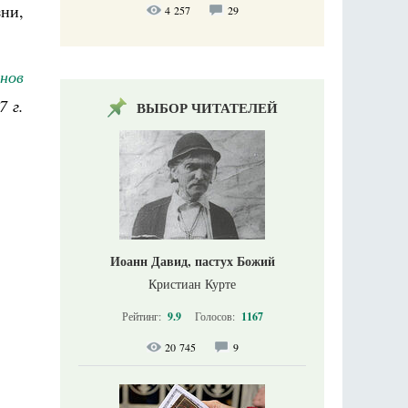
ни,
4 257
29
нов
7 г.
ВЫБОР ЧИТАТЕЛЕЙ
Иоанн Давид, пастух Божий
Кристиан Курте
Рейтинг:
9.9
Голосов:
1167
20 745
9