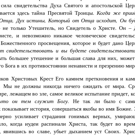
 сила свидетельства Духа Святого и апостольской Цер
ывается здесь тайна Пресвятой Троицы.
Когда же прии
Отца, Дух истины, Который от Отца исходит, Он бу
 не только Утешитель, но Свидетель о Христе. Он – 
сте, и невозможно никакое человеческое свидетельс
 Божественного просвещения, которое и будет дано Цер
ет свидетельствовать и вы будете свидетельствоват
ыть большее утешение и большая слава для них, может
го Бога в их противостоянии ненависти и презрению мир
ников Христовых Крест Его камнем преткновения и кам
д. Мы не должны никогда ничего ожидать от мира. Ср
е, лежащем во зле, самое великое испытание придет, к
 что он тем служит Богу.
Не так ли было с сам
 показывает история, совершаться якобы во имя Божие.
мерно усиливает страдания гонимых верных, умираю
ло, когда иудеи распинали Христа, так будет во врем
с, явившись во славе, убьет дыханием уст Своих. Хрис