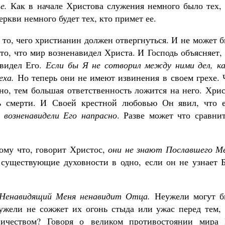
е.
Как в начале Христова служения немного было тех, 
ркви немного будет тех, кто примет ее.
то, чего христианин должен отвергнуться. И не может 
то, что мир возненавидел Христа. И Господь объясняет,
авидел Его.
Если бы Я не сотворил между ними дел, ка
еха.
Но теперь они не имеют извинения в своем грехе. 
но, тем большая ответственность ложится на него. Хри
ть смерти. И Своей крестной любовью Он явил, что е
и
возненавидели Его напрасно
. Разве может что сравни
ому что, говорит Христос,
они не знают Пославшего Ме
 существующие духовности в одно, если он не узнает Б
Ненавидящий Меня ненавидит Отца.
Неужели могут б
ужели не сожжет их огонь стыда или ужас перед тем, 
ничеством? Говоря о великом противостоянии мира 