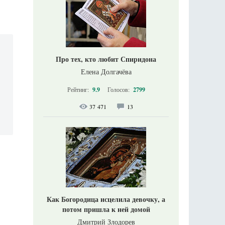
Про тех, кто любит Спиридона
Елена Долгачёва
Рейтинг:
9.9
Голосов:
2799
37 471
13
Как Богородица исцелила девочку, а
потом пришла к ней домой
Дмитрий Злодорев