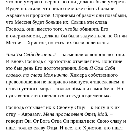
что они умерли с верою, но они должны были умереть.
Иудеи полагали, что никто не может быть больше
Авраама и пророков. Странным образом они позабыли,
что Мессия будет больше их. Слыша эти слова
Господа, они, вместо того, чтобы обвинять Его
в одержимости, должны бы были задуматься, не Он ли
Мессия – Христос, но глаза их были ослеплены.
Чем Ты Себя делаешь?
– насмешливо вопрошают они.
И вновь Господь с кротостью отвечает им. Поистине
это был день Его долготерпения.
Если Я Сам Себя
славлю, то слава Моя ничто.
Химера собственного
превозношения не напрасно именуется тщеславием, и
слава суетного мира – только обман и самообман. Но
суды вечности отличаются от судов временных.
Господь отсылает их к Своему Отцу – к Богу и к их
отцу – Аврааму.
Меня прославляет Отец Мой,
–
говорит Он. От Бога Отца Он принял всю Свою славу и
ищет только славу Отца. И все, кто Христов, кто ищет