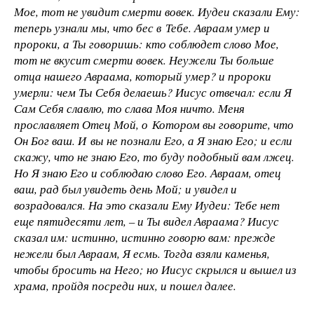
Мое, тот не увидит смерти вовек. Иудеи сказали Ему:
теперь узнали мы, что бес в Тебе. Авраам умер и
пророки, а Ты говоришь: кто соблюдет слово Мое,
тот не вкусит смерти вовек. Неужели Ты больше
отца нашего Авраама, который умер? и пророки
умерли: чем Ты Себя делаешь? Иисус отвечал: если Я
Сам Себя славлю, то слава Моя ничто. Меня
прославляет Отец Мой, о Котором вы говорите, что
Он Бог ваш. И вы не познали Его, а Я знаю Его; и если
скажу, что не знаю Его, то буду подобный вам лжец.
Но Я знаю Его и соблюдаю слово Его. Авраам, отец
ваш, рад был увидеть день Мой; и увидел и
возрадовался. На это сказали Ему Иудеи: Тебе нет
еще пятидесяти лет, – и Ты видел Авраама? Иисус
сказал им: истинно, истинно говорю вам: прежде
нежели был Авраам, Я есмь. Тогда взяли каменья,
чтобы бросить на Него; но Иисус скрылся и вышел из
храма, пройдя посреди них, и пошел далее.