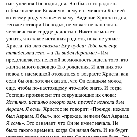
наступления Господня дня. Это была его радость
о благоволении Божием к нему и о милости Божией
ко всему роду человеческому. Видение Христа и дня,
«егоже сотвори Господь», не может не наполнять
человеческое сердце радостью. Никто не может
узнать, что такое истинная радость, пока не узнает
Христа.
На это сказали Ему иудеи: Тебе нет еще
пятидесяти лет, – и Ты видел Авраама?»
Им
представляется нелепой возможность видеть того, кто
жил за много веков до Его рождения. И для них это
повод с насмешкой отозваться о возрасте Христа, как
если бы они хотели сказать, что Он слишком молод
еще, чтобы по-настоящему что-либо знать. И тогда
Господь произносит эти сокрушающие их слова:
Истинно, истинно говорю вам: прежде нежели был
Авраам, Я есмь.
Христос не говорит: «Прежде, нежели
был Авраам, Я
был
», но: «прежде, нежели был Авраам,
Я
есмь
». Это означает, что Он не имеет начала. Не
было такого времени, когда Он начал быть. И не будет
никогда такого времени, когда Он перестанет быть. Это