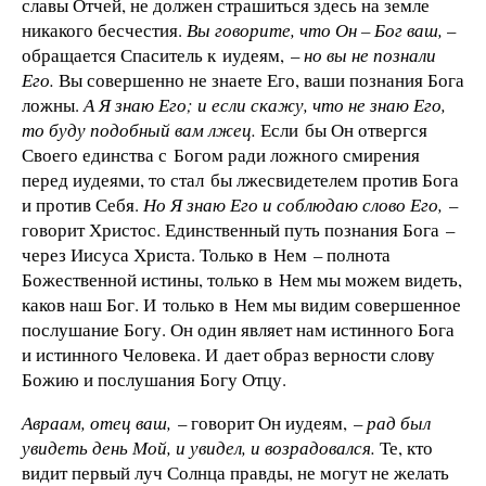
славы Отчей, не должен страшиться здесь на земле
никакого бесчестия.
Вы говорите, что Он – Бог ваш,
–
обращается Спаситель к иудеям, –
но вы не познали
Его.
Вы совершенно не знаете Его, ваши познания Бога
ложны.
А Я знаю Его; и если скажу, что не знаю Его,
то буду подобный вам лжец.
Если бы Он отвергся
Своего единства с Богом ради ложного смирения
перед иудеями, то стал бы лжесвидетелем против Бога
и против Себя.
Но Я знаю Его и соблюдаю слово Его,
–
говорит Христос. Единственный путь познания Бога –
через Иисуса Христа. Только в Нем – полнота
Божественной истины, только в Нем мы можем видеть,
каков наш Бог. И только в Нем мы видим совершенное
послушание Богу. Он один являет нам истинного Бога
и истинного Человека. И дает образ верности слову
Божию и послушания Богу Отцу.
Авраам, отец ваш,
– говорит Он иудеям, –
рад был
увидеть день Мой, и увидел, и возрадовался.
Те, кто
видит первый луч Солнца правды, не могут не желать