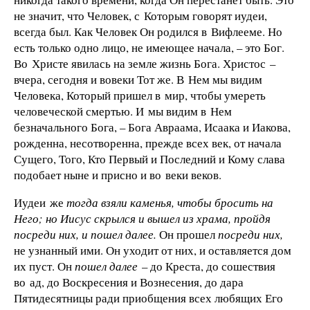
не значит, что Человек, с Которым говорят иудеи,
всегда был. Как Человек Он родился в Вифлееме. Но
есть только одно лицо, не имеющее начала, – это Бог.
Во Христе явилась на земле жизнь Бога. Христос –
вчера, сегодня и вовеки Тот же. В Нем мы видим
Человека, Который пришел в мир, чтобы умереть
человеческой смертью. И мы видим в Нем
безначального Бога, – Бога Авраама, Исаака и Иакова,
рожденна, несотворенна, прежде всех век, от начала
Сущего, Того, Кто Первый и Последний и Кому слава
подобает ныне и присно и во веки веков.
Иудеи же
тогда взяли каменья, чтобы бросить на
Него; но Иисус скрылся и вышел из храма, пройдя
посреди них, и пошел далее.
Он прошел
посреди них,
не узнанный ими. Он уходит от них, и оставляется дом
их пуст. Он
пошел далее
– до Креста, до сошествия
во ад, до Воскресения и Вознесения, до дара
Пятидесятницы ради приобщения всех любящих Его