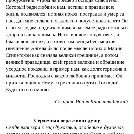
Который ради любви к нам, истины и правды всю
жизнь подвизался, не зная покоя, пострадал и умер за
нас; дал мне сильно и сладостно почувствовать, что Он
и всем людям, подвизающимся на земле ради истины и
добра и взирающим на Него, вполне сочувствует, и
благословляет их, и готовит им венцы бессмертия
(внушение Ангела было после мыслей моих о Марии
Египетской как сначала великой грешнице, а потом —
великой праведнице, коей грехи великие и обращение
усердное показаны в пример нам, как долготерпелив и
милостив Господь и с какою любовию принимает Он
притекающих к Нему с греховного пути). Господи!
Буди это и со мною.
Св. прав. Иоанн Кронштадтский
Сердечная вера живит душу
Сердечная вера в мир духовный, особенно в духовное
всепросвещающее и всеоживляющее Солнце, радует,