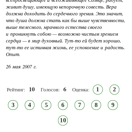
живит душу, имеющую непорочную совесть. Вера
должна доходить до сердечного зрения. Это значит,
что душа должна стать как бы выше чувственности,
выше телесного, мрачного естества своего
и проникнуть собою — возможно чистым зрением
сердца — в мир духовный. Тут-то ей будет хорошо,
тут-то ее истинная жизнь, ее успокоение и радость.
Опыт.
26 мая 2007 г.
10
6
1
2
Рейтинг:
Голосов:
Оценка:
3
4
5
6
7
8
9
10