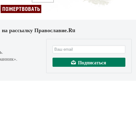
 на рассылку Православие.Ru
ь.
ранник».