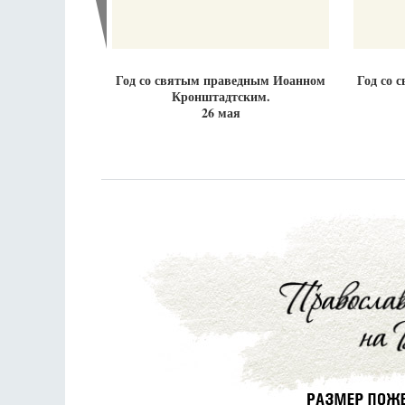
Год со святым праведным Иоанном
Год со 
Кронштадтским.
26 мая
Разлуки не будет
Фредерика де Грааф