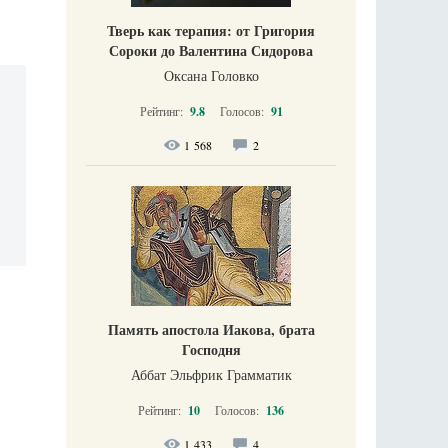
Тверь как терапия: от Григория
Сороки до Валентина Сидорова
Оксана Головко
Рейтинг:
9.8
Голосов:
91
1 568
2
Память апостола Иакова, брата
Господня
Аббат Эльфрик Грамматик
Рейтинг:
10
Голосов:
136
1 433
4