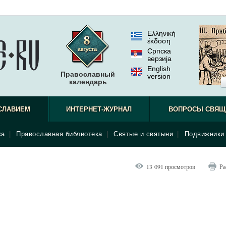
Ελληνική
έκδοση
Српска
верзиjа
English
Православный
version
календарь
СЛАВИЕМ
ИНТЕРНЕТ-ЖУРНАЛ
ВОПРОСЫ СВЯЩ
ка
|
Православная библиотека
|
Святые и святыни
|
Подвижники 
13 091 просмотров
Ра