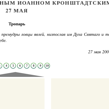
ДНЫМ ИОАННОМ КРОНШТАДТСКИ
27 МАЯ
Тропарь
премудры ловцы явлей, низпослав им Духа Святаго и т
ебе.
27 мая 200
3
4
5
6
7
8
9
10