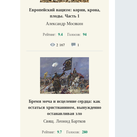
Европейский нацизм: корни, крона,
плоды. Часть 1
Александр Мосякин
Рейтинг:
9.4
Голосов:
94
2 167
1
Бремя меча и исцеление сердца: как
остаться христианином, вынужденно
останавливая зло
Свящ. Леонид Бартков
Рейтинг:
9.7
Голосов:
280