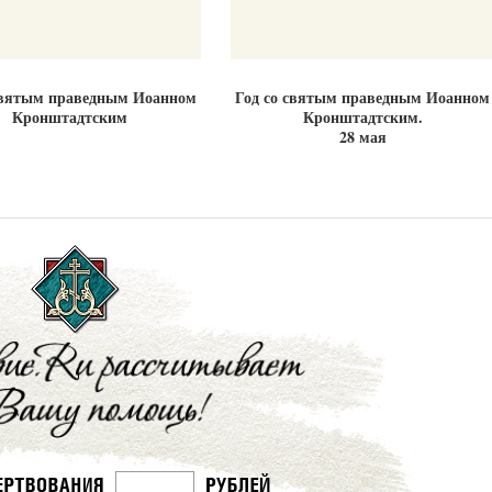
святым праведным Иоанном
Год со святым праведным Иоанном
Кронштадтским
Кронштадтским.
28 мая
Великомученик Георгий Победоносец. Н
святого
Роман Котов
Как найти своё место в жизни
Кирилл Мурышев