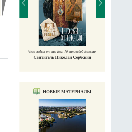
П
Е
аучись у
Чего ждет от нас Бог. 10 заповедей Божиих
Святитель Николай Сербский
НОВЫЕ МАТЕРИАЛЫ