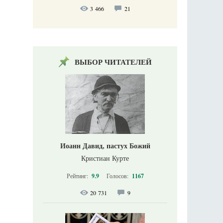
3 466
21
ВЫБОР ЧИТАТЕЛЕЙ
Иоанн Давид, пастух Божий
Кристиан Курте
Рейтинг:
9.9
Голосов:
1167
20 731
9