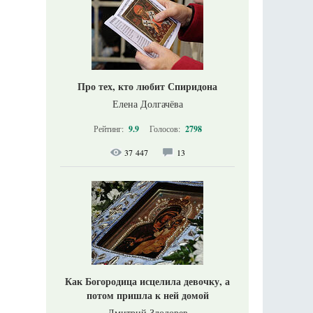
Про тех, кто любит Спиридона
Елена Долгачёва
Рейтинг:
9.9
Голосов:
2798
37 447
13
Как Богородица исцелила девочку, а
потом пришла к ней домой
Дмитрий Злодорев