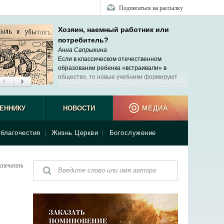
Подписаться на рассылку
Хозяин, наемный работник или
потребитель?
Анна Сапрыкина
Если в классическом отечественном
образовании ребенка «встраивали» в
общество, то новые учебники формируют
человека «исключенного» из общественной,
реальной жизни.
ЕННИКУ
НОВОСТИ
МЕДИА
благочестия
|
Жизнь Церкви
|
Богослужение
спечатать