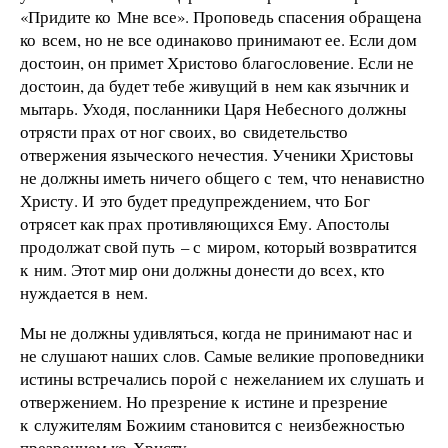
«Придите ко Мне все». Проповедь спасения обращена
ко всем, но не все одинаково принимают ее. Если дом
достоин, он примет Христово благословение. Если не
достоин, да будет тебе живущий в нем как язычник и
мытарь. Уходя, посланники Царя Небесного должны
отрясти прах от ног своих, во свидетельство
отвержения языческого нечестия. Ученики Христовы
не должны иметь ничего общего с тем, что ненавистно
Христу. И это будет предупреждением, что Бог
отрясет как прах противляющихся Ему. Апостолы
продолжат свой путь – с миром, который возвратится
к ним. Этот мир они должны донести до всех, кто
нуждается в нем.
Мы не должны удивляться, когда не принимают нас и
не слушают наших слов. Самые великие проповедники
истины встречались порой с нежеланием их слушать и
отвержением. Но презрение к истине и презрение
к служителям Божиим становится с неизбежностью
презрением ко Христу.