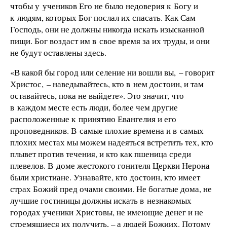
чтобы у учеников Его не было недоверия к Богу и
к людям, которых Бог послал их спасать. Как Сам
Господь, они не должны никогда искать изысканной
пищи. Бог воздаст им в свое время за их труды, и они
не будут оставлены здесь.
«В какой бы город или селение ни вошли вы, – говорит
Христос, – наведывайтесь, кто в нем достоин, и там
оставайтесь, пока не выйдете». Это значит, что
в каждом месте есть люди, более чем другие
расположенные к принятию Евангелия и его
проповедников. В самые плохие времена и в самых
плохих местах мы можем надеяться встретить тех, кто
плывет против течения, и кто как пшеница среди
плевелов. В доме жестокого гонителя Церкви Нерона
были христиане. Узнавайте, кто достоин, кто имеет
страх Божий пред очами своими. Не богатые дома, не
лучшие гостиницы должны искать в незнакомых
городах ученики Христовы, не имеющие денег и не
стремящиеся их получить, – а людей Божиих. Потому