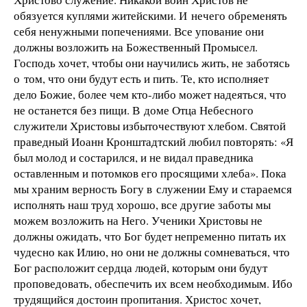
обязуется куплями житейскими. И нечего обременять
себя ненужными попечениями. Все упование они
должны возложить на Божественный Промысел.
Господь хочет, чтобы они научились жить, не заботясь
о том, что они будут есть и пить. Те, кто исполняет
дело Божие, более чем кто-либо может надеяться, что
не останется без пищи. В доме Отца Небесного
служители Христовы избыточествуют хлебом. Святой
праведный Иоанн Кронштадтский любил повторять: «Я
был молод и состарился, и не видал праведника
оставленным и потомков его просящими хлеба». Пока
мы храним верность Богу в служении Ему и стараемся
исполнять наш труд хорошо, все другие заботы мы
можем возложить на Него. Ученики Христовы не
должны ожидать, что Бог будет непременно питать их
чудесно как Илию, но они не должны сомневаться, что
Бог расположит сердца людей, которым они будут
проповедовать, обеспечить их всем необходимым. Ибо
трудящийся достоин пропитания. Христос хочет,