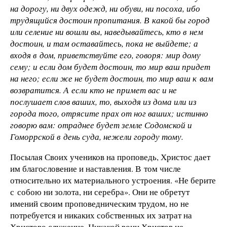
на дорогу, ни двух одежд, ни обуви, ни посоха, ибо
трудящийся достоин пропитания. В какой бы город
или селение ни вошли вы, наведывайтесь, кто в нем
достоин, и там оставайтесь, пока не выйдете; а
входя в дом, приветствуйте его, говоря: мир дому
сему; и если дом будет достоин, то мир ваш придет
на него; если же не будет достоин, то мир ваш к вам
возвратится. А если кто не примет вас и не
послушает слов ваших, то, выходя из дома или из
города того, отрясите прах от ног ваших; истинно
говорю вам: отраднее будет земле Содомской и
Гоморрской в день суда, нежели городу тому.
Посылая Своих учеников на проповедь, Христос дает
им благословение и наставления. В том числе
относительно их материального устроения. «Не берите
с собою ни золота, ни серебра». Они не обретут
имений своим проповедническим трудом, но не
потребуется и никаких собственных их затрат на
Христово служение. Никакой воин Христов не