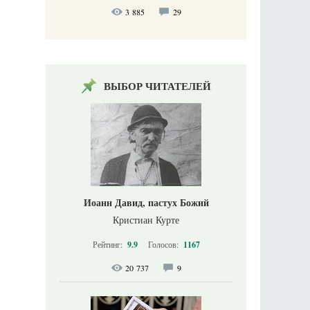
3 885
29
ВЫБОР ЧИТАТЕЛЕЙ
Иоанн Давид, пастух Божий
Кристиан Курте
Рейтинг:
9.9
Голосов:
1167
20 737
9