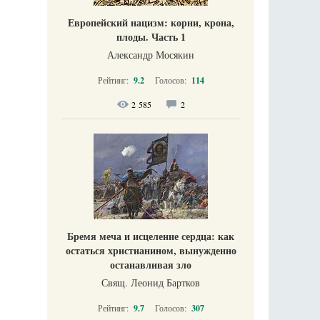
Европейский нацизм: корни, крона,
плоды. Часть 1
Александр Мосякин
Рейтинг:
9.2
Голосов:
114
2 585
2
Бремя меча и исцеление сердца: как
остаться христианином, вынужденно
останавливая зло
Свящ. Леонид Бартков
Рейтинг:
9.7
Голосов:
307