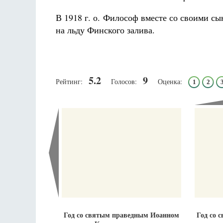
В 1918 г. о. Философ вместе со своими 
на льду Финского залива.
Великом
5.2
9
Рейтинг:
Голосов:
Оценка:
1
2
аф
Как найти своё место в жизни
Кирилл Мурышев
Год со святым праведным Иоанном
Год со 