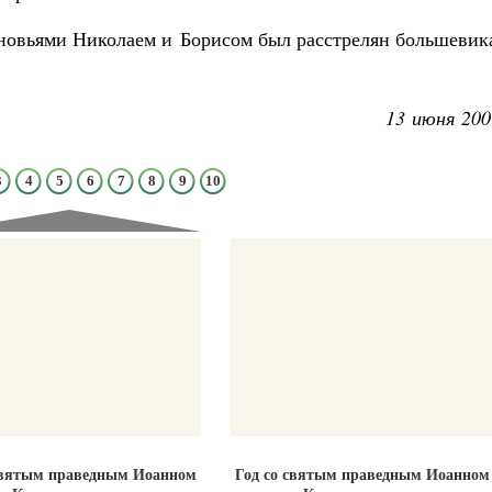
сыновьями Николаем и Борисом был расстрелян большеви
13 июня 200
ученик Георгий Победоносец. Научись у
святого
Роман Котов
3
4
5
6
7
8
9
10
Чего ждет от нас Бог. 10 заповедей
Святитель Николай Сербс
святым праведным Иоанном
Год со святым праведным Иоанном