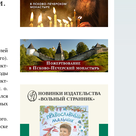
М.
лей
го).
кт-
годы
кт-
. о.
НОВИНКИ ИЗДАТЕЛЬСТВА
лся
«ВОЛЬНЫЙ СТРАННИК»
вных
го.
ске