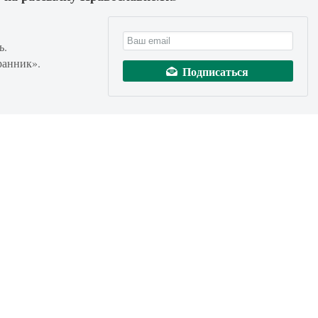
ь.
ранник».