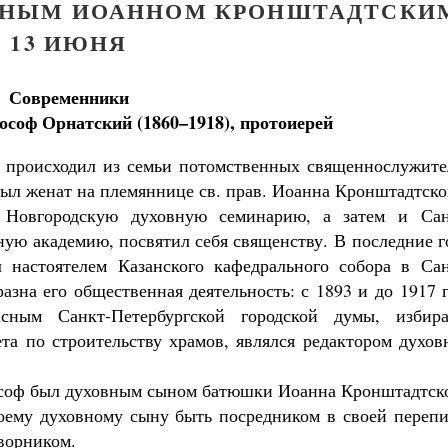
ДНЫМ ИОАННОМ КРОНШТАДТСКИ
13 ИЮНЯ
Современники
оф Орнатский (1860–1918), протоиерей
 происходил из семьи потомственных священнослужите
 был женат на племяннице св. прав. Иоанна Кронштадтско
 Новгородскую духовную семинарию, а затем и Сан
ную академию, посвятил себя священству. В последние 
 настоятелем Казанского кафедрального собора в Сан
азна его общественная деятельность: с 1893 и до 1917 г
ым Санкт-Петербургской городской думы, избира
ета по строительству храмов, являлся редактором духо
ософ был духовным сыном батюшки Иоанна Кронштадтско
оему духовному сыну быть посредником в своей перепи
ворником.