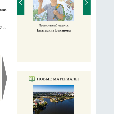
ками
Православный мальчик
7 г.
Екатерина Баканова
Печорские и
 Божиих
Галин
кий
Е
НОВЫЕ МАТЕРИАЛЫ