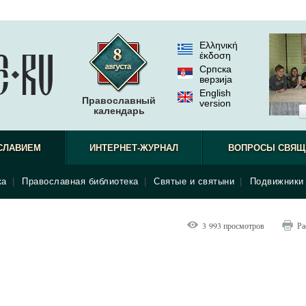
Ελληνική
έκδοση
Српска
верзиjа
English
Православный
version
календарь
СЛАВИЕМ
ИНТЕРНЕТ-ЖУРНАЛ
ВОПРОСЫ СВЯЩ
ка
|
Православная библиотека
|
Святые и святыни
|
Подвижники 
3 993 просмотров
Ра