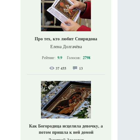
Про тех, кто любит Спиридона
Елена Долгачёва
Рейтинг:
9.9
Голосов:
2798
37 455
13
Как Богородица исцелила девочку, а
потом пришла к ней домой
Дмитрий Злодорев