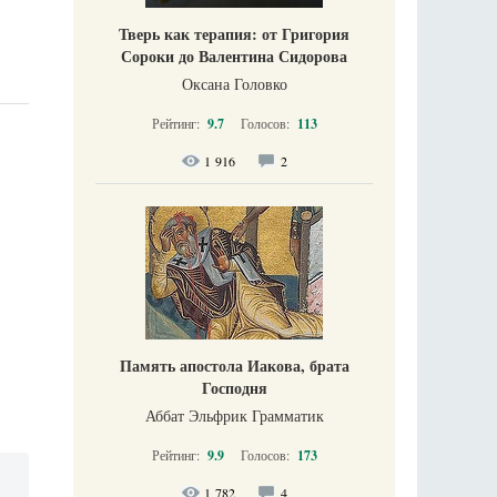
Тверь как терапия: от Григория
Сороки до Валентина Сидорова
Оксана Головко
Рейтинг:
9.7
Голосов:
113
1 916
2
Память апостола Иакова, брата
Господня
Аббат Эльфрик Грамматик
Рейтинг:
9.9
Голосов:
173
1 782
4