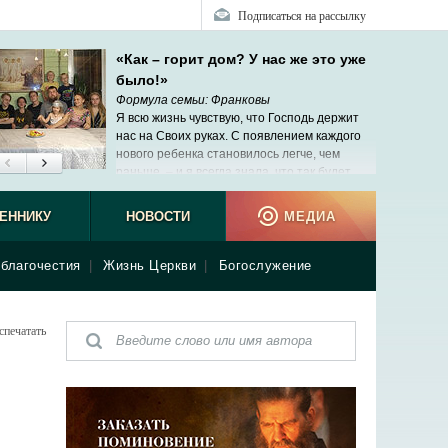
Подписаться на рассылку
«Как – горит дом? У нас же это уже
было!»
Формула семьи: Франковы
Я всю жизнь чувствую, что Господь держит
нас на Своих руках. С появлением каждого
нового ребенка становилось легче, чем
раньше, – и я всегда знала, что так будет.
ЕННИКУ
НОВОСТИ
МЕДИА
благочестия
|
Жизнь Церкви
|
Богослужение
спечатать