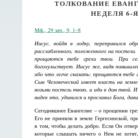
ТОЛКОВАНИЕ ЕВАНГ
НЕДЕЛЯ 6-
Мф., 29 зач., 9, 1–8
Иисус, войдя в лодку, переправился о
расслабленного, положенного на постели. И
прощаются тебе грехи твои. При се
богохульствует. Иисус же, видя помышлен
ибо что легче сказать: прощаются тебе г
Сын Человеческий имеет власть на земле
возьми постель твою, и иди в дом твой. И
видев это, удивился и прославил Бога, да
Сегодняшнее Евангелие – о прощении грех
Его не приняли в земле Гергесинской, при
в том, чтобы делать добро. Если Он отве
которые слышать ничего о Нем не хотят,