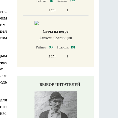
Рейтинг:
10
Голосов:
132
ть:
1 201
1
чем
ким,
шел
Свеча на ветру
 там
Алексей Солоницын
Рейтинг:
9.9
Голосов:
191
ждым
2 251
1
ачен
ос –
ь от
подь
ВЫБОР ЧИТАТЕЛЕЙ
 для
ести
щим.