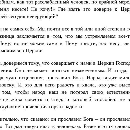
обным, как тот расслабленный человек, по крайней мере
меня несете! Не хочу!» Где взять это доверие к Цер
воей сегодня неверующий?
и на самих себя. Мы почти все в той или иной степени 
зница заключается в том, что мы устремляемся все-т
Нему, но не можем сами к Нему придти, нас несут лю
ы молимся в Церкви.
, доверимся тому, что совершает с нами в Церкви Госпо
ления. Оно не может остаться незамеченным. И тогда, 
дя чудо исцеления, прославил Бога. Народ видит мило
овеку. И это для него радость и хвала, это уже высо
о том, чтобы народ наш не потерял свою естествен
 еще жива совесть и стыд, и который способен, не з
глубокие проявления горя и радости.
ительно, что сказано: он прославил Бога – он прослави
о Тот дал такую власть человекам. Разве в этих слова