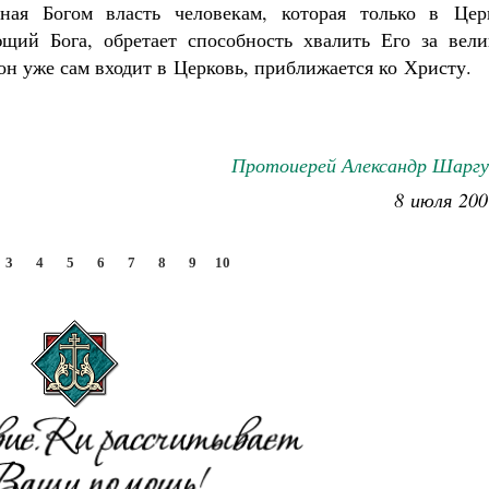
ная Богом власть человекам, которая только в Цер
ющий Бога, обретает способность хвалить Его за вели
он уже сам входит в Церковь, приближается ко Христу.
Протоиерей Александр Шаргу
8 июля 200
3
4
5
6
7
8
9
10