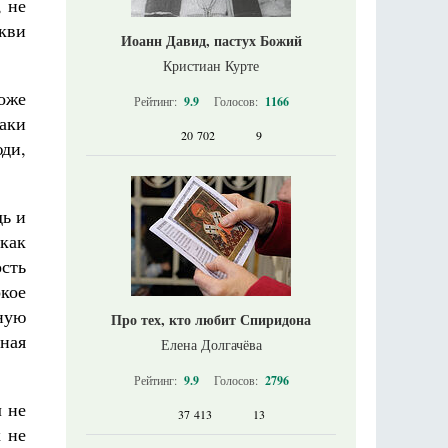
, не
кви
Иоанн Давид, пастух Божий
Кристиан Курте
тоже
Рейтинг:
9.9
Голосов:
1166
аки
20 702
9
ди,
дь и
как
сть
кое
ную
Про тех, кто любит Спиридона
ная
Елена Долгачёва
Рейтинг:
9.9
Голосов:
2796
л не
37 413
13
х не