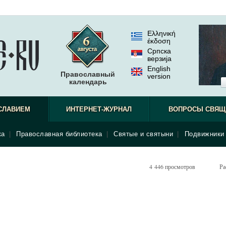
Ελληνική
έκδοση
Српска
верзиjа
English
Православный
version
календарь
СЛАВИЕМ
ИНТЕРНЕТ-ЖУРНАЛ
ВОПРОСЫ СВЯЩ
ка
|
Православная библиотека
|
Святые и святыни
|
Подвижники 
4 446 просмотров
Ра