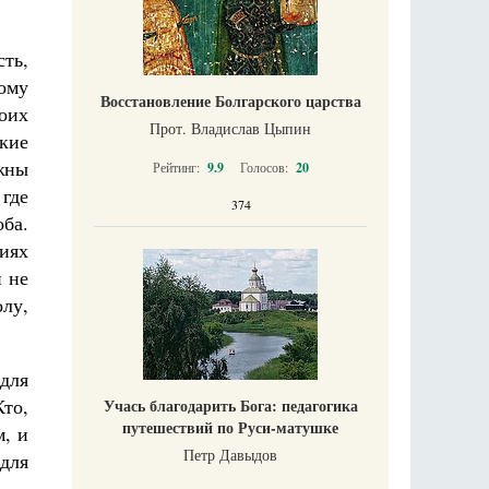
ть,
ому
Восстановление Болгарского царства
оих
Прот. Владислав Цыпин
кие
жны
Рейтинг:
9.9
Голосов:
20
где
374
оба.
иях
и не
лу,
 для
Кто,
Учась благодарить Бога: педагогика
путешествий по Руси-матушке
м, и
Петр Давыдов
для