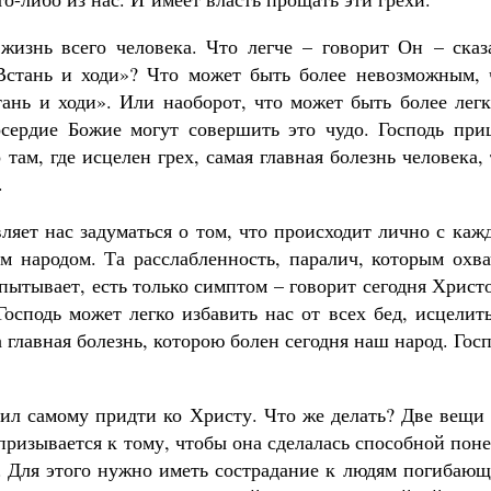
жизнь всего человека. Что легче – говорит Он – сказа
«Встань и ходи»? Что может быть более невозможным, 
тань и ходи». Или наоборот, что может быть более лег
осердие Божие могут совершить это чудо. Господь при
 там, где исцелен грех, самая главная болезнь человека,
.
вляет нас задуматься о том, что происходит лично с ка
им народом. Та расслабленность, паралич, которым охв
спытывает, есть только симптом – говорит сегодня Христ
Господь может легко избавить нас от всех бед, исцелит
 главная болезнь, которою болен сегодня наш народ. Гос
сил самому придти ко Христу. Что же делать? Две вещи
призывается к тому, чтобы она сделалась способной пон
у. Для этого нужно иметь сострадание к людям погибаю