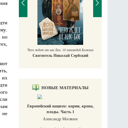
ения
идти
П
ему.
Е
, но
аучись у
тех,
Чего ждет от нас Бог. 10 заповедей Божиих
Святитель Николай Сербский
яют
ить,
 их
идти
НОВЫЕ МАТЕРИАЛЫ
ного
сли
нам
Европейский нацизм: корни, крона,
плоды. Часть 1
 не
Александр Мосякин