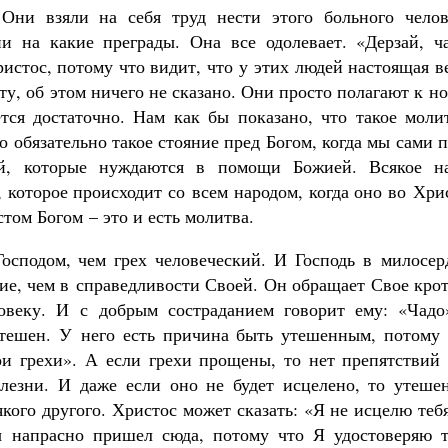
Они взяли на себя труд нести этого больного челов
и на какие преграды. Она все одолевает. «Дерзай, ча
истос, потому что видит, что у этих людей настоящая в
ту, об этом ничего не сказано. Они просто полагают к н
ется достаточно. Нам как бы показано, что такое моли
о обязательно такое стояние пред Богом, когда мы сами 
, которые нуждаются в помощи Божией. Всякое н
, которое происходит со всем народом, когда оно во Хри
том Богом – это и есть молитва.
Господом, чем грех человеческий. И Господь в милосер
ие, чем в справедливости Своей. Он обращает Свое кро
овеку. И с добрым состраданием говорит ему: «Чадо
утешен. У него есть причина быть утешенным, потому 
ои грехи». А если грехи прощены, то нет препятствий 
лезни. И даже если оно не будет исцелено, то утешен
кого другого. Христос может сказать: «Я не исцелю теб
ты напрасно пришел сюда, потому что Я удостоверяю т