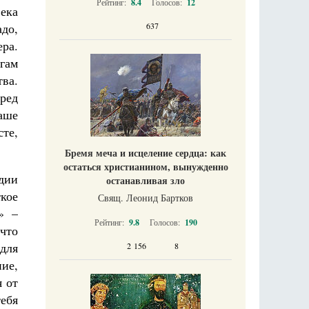
Рейтинг:
8.4
Голосов:
12
ека
до,
637
ера.
огам
тва.
пред
аше
сте,
Бремя меча и исцеление сердца: как
остаться христианином, вынужденно
дии
останавливая зло
ткое
Свящ. Леонид Бартков
» –
Рейтинг:
9.8
Голосов:
190
что
для
2 156
8
ие,
я от
ебя