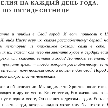
ЕЛИЯ НА КАЖДЫЙ ДЕНЬ ГОДА.
Я ПО ПЯТИДЕСЯТНИЦЕ
братно и прибыл в Свой город. И вот, принесли к Н
, видя Иисус веру их, сказал расслабленному: дерзай, ч
м некоторые из книжников сказали сами в себе:
ия их, сказал: для чего вы мыслите худое в сердцах ва
рехи, или сказать: встань и ходи? Но чтобы вы знали,
 прощать грехи, – тогда говорит расслабленному: вста
 он встал, взял постель свою и пошел в дом свой. Народ
вшего такую власть человекам.
ов и об исцелении. Мы видим, что Христос после того,
ходит в другое место. Его естество, Его жизнь заключа
ргнут в одном месте, Он спешит к другим людям. Есть л
 и есть люди, которые жадно хотят хотя бы что-то о 