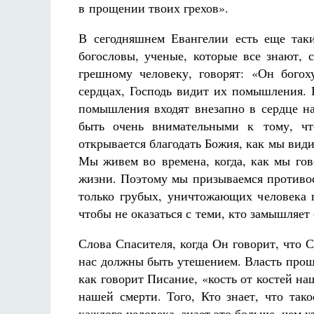
в прощении твоих грехов».
В сегодняшнем Евангелии есть еще таки
богословы, ученые, которые все знают,
грешному человеку, говорят: «Он богох
сердцах, Господь видит их помышления. 
помышления входят внезапно в сердце н
быть очень внимательными к тому, чт
открывается благодать Божия, как мы видим
Мы живем во времена, когда, как мы гов
жизни. Поэтому мы призываемся противос
только грубых, уничтожающих человека г
чтобы не оказаться с теми, кто замышляет
Слова Спасителя, когда Он говорит, что 
нас должны быть утешением. Власть проща
как говорит Писание, «кость от костей на
нашей смерти. Того, Кто знает, что так
каждого человека, знает это больше, чем к