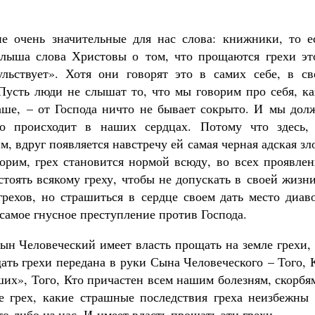
е очень значительные для нас слова: книжники, то ес
 слыша слова Христовы о том, что прощаются грехи эт
ульствует». Хотя они говорят это в самих себе, в св
Пусть люди не слышат то, что мы говорим про себя, ка
аше, – от Господа ничто не бывает сокрыто. И мы дол
о происходит в наших сердцах. Потому что здесь, 
, вдруг появляется навстречу ей самая черная адская зл
орим, грех становится нормой всюду, во всех проявлен
тоять всякому греху, чтобы не допускать в своей жизн
рехов, но страшиться в сердце своем дать место диаво
 самое гнусное преступление против Господа.
Сын Человеческий имеет власть прощать на земле грехи,
ть грехи передана в руки Сына Человеческого – Того, 
ших», Того, Кто причастен всем нашим болезням, скорбя
ое грех, какие страшные последствия греха неизбежны 
то-либо из нас. И имеет власть прощать эти грехи.