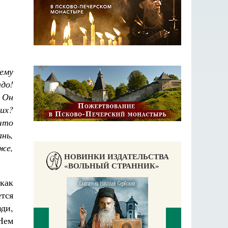
ему
адо!
 Он
ших?
 что
нь,
 же,
НОВИНКИ ИЗДАТЕЛЬСТВА
«ВОЛЬНЫЙ СТРАННИК»
 как
ется
юди,
Нем