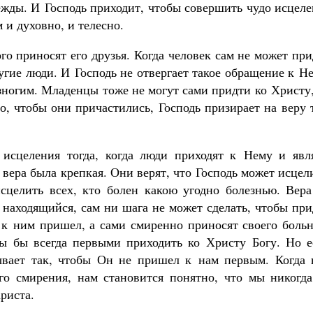
дежды. И Господь приходит, чтобы совершить чудо исцел
 и духовно, и телесно.
го приносят его друзья. Когда человек сам не может пр
угие люди. И Господь не отвергает такое обращение к Н
зногим. Младенцы тоже не могут сами придти ко Христу
Великомученик Георгий Победоносец. Н
святого
о, чтобы они причастились, Господь призирает на веру 
Роман Котов
Как найти своё место в жизни
Кирилл Мурышев
 исцеления тогда, когда люди приходят к Нему и явл
вера была крепкая. Они верят, что Господь может исцел
сцелить всех, кто болен какою угодно болезнью. Вера
е находящийся, сам ни шага не может сделать, чтобы пр
ь к ним пришел, а сами смиренно приносят своего боль
ы бы всегда первыми приходить ко Христу Богу. Но е
ывает так, чтобы Он не пришел к нам первым. Когда 
го смирения, нам становится понятно, что мы никогда
риста.