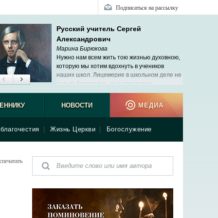
Подписаться на рассылку
Русский учитель Сергей
Александрович
Марина Бирюкова
Нужно нам всем жить тою жизнью духовною,
которую мы хотим вдохнуть в учеников
наших школ. Лицемерие в школьном деле не
только бесплодно, но и преступно.
ЕННИКУ
НОВОСТИ
МЕДИА
благочестия
|
Жизнь Церкви
|
Богослужение
спечатать