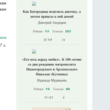
кви
кие
Как Богородица исцелила девочку, а
потом пришла к ней домой
Дмитрий Злодорев
Рейтинг:
9.9
Голосов:
2015
нов
23 715
11
7 г.
«Его весь народ любил». К 100-летию
со дня рождения митрополита
Нижегородского и Арзамасского
Николая (Кутепова)
Надежда Муравьева
Рейтинг:
9.8
Голосов:
481
13 113
4