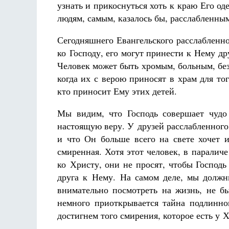
узнать и прикоснуться хоть к краю Его о
людям, самым, казалось бы, расслабленным
Сегодняшнего Евангельского расслабленно
ко Господу, его могут принести к Нему др
Человек может быть хромым, больным, бе
когда их с верою приносят в храм для тог
Разлуки не будет
Фредерика де Грааф
кто приносит Ему этих детей.
Мы видим, что Господь совершает чудо
настоящую веру. У друзей расслабленного 
и что Он больше всего на свете хочет и
смиренная. Хотя этот человек, в паралич
ко Христу, они не просят, чтобы Господ
друга к Нему. На самом деле, мы должн
внимательно посмотреть на жизнь, не б
немного приоткрывается тайна подлинно
достигнем того смирения, которое есть у Х