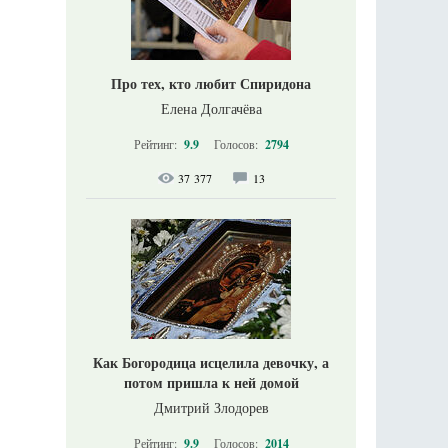
Про тех, кто любит Спиридона
Елена Долгачёва
Рейтинг:
9.9
Голосов:
2794
37 377
13
Как Богородица исцелила девочку, а
потом пришла к ней домой
Дмитрий Злодорев
Рейтинг:
9.9
Голосов:
2014