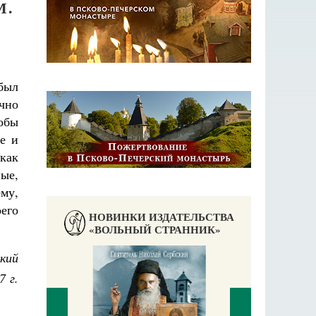
М.
был
чно
тобы
е и
 как
ые,
му,
его
НОВИНКИ ИЗДАТЕЛЬСТВА
«ВОЛЬНЫЙ СТРАННИК»
кий
7 г.