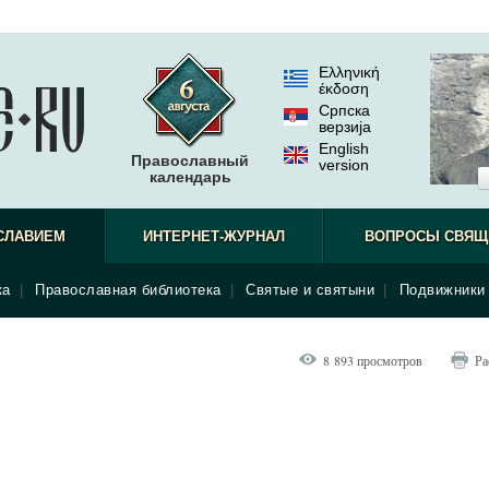
Ελληνική
έκδοση
Српска
верзиjа
English
Православный
version
календарь
СЛАВИЕМ
ИНТЕРНЕТ-ЖУРНАЛ
ВОПРОСЫ СВЯЩ
ка
|
Православная библиотека
|
Святые и святыни
|
Подвижники 
8 893 просмотров
Ра