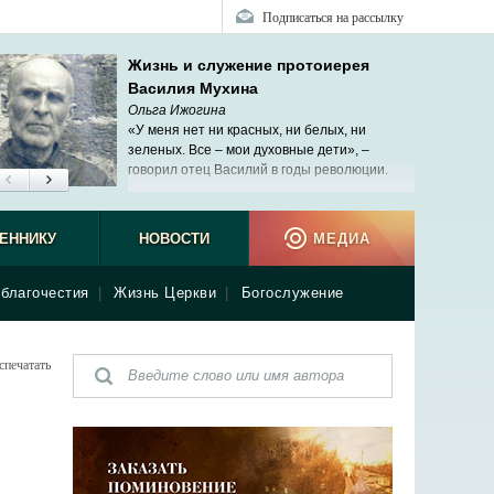
Подписаться на рассылку
Жизнь и служение протоиерея
Василия Мухина
Ольга Ижогина
«У меня нет ни красных, ни белых, ни
зеленых. Все – мои духовные дети», –
говорил отец Василий в годы революции.
ЕННИКУ
НОВОСТИ
МЕДИА
благочестия
|
Жизнь Церкви
|
Богослужение
спечатать