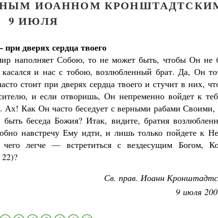
ДНЫМ ИОАННОМ КРОНШТАДТСКИ
9 ИЮЛЯ
 при дверях сердца твоего
мир наполняет Собою, то не может быть, чтобы Он не 
 касался и нас с тобою, возлюбленный брат. Да, Он то
часто стоит при дверях сердца твоего и стучит в них, ч
ителю, и если отворишь, Он непременно войдет к теб
ою. Ах! Как Он часто беседует с верными рабами Своими,
 быть беседа Божия? Итак, видите, братия возлюбленн
обно навстречу Ему идти, и лишь только пойдете к Не
 чего легче — встретиться с вездесущим Богом, Ко
 22)?
Св. прав. Иоанн Кронштадтс
9 июля 200