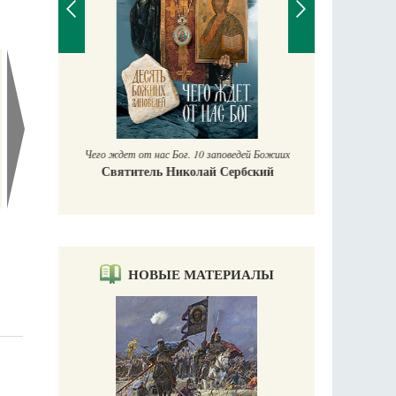
П
Е
аучись у
Чего ждет от нас Бог. 10 заповедей Божиих
Святитель Николай Сербский
НОВЫЕ МАТЕРИАЛЫ