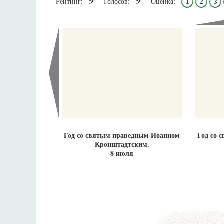
9
9
Рейтинг:
Голосов:
Оценка:
1
2
3
Разлуки не будет
Фредерика де Грааф
Год со святым праведным Иоанном
Год со 
Кронштадтским.
8 июля