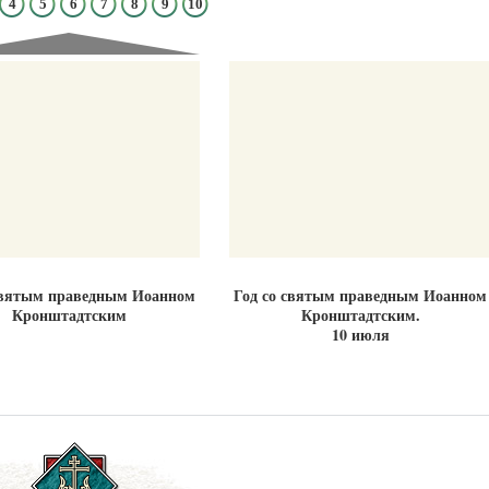
4
5
6
7
8
9
10
Великомученик Георгий Победоносец. Н
святого
Роман Котов
Как найти своё место в жизни
Кирилл Мурышев
святым праведным Иоанном
Год со святым праведным Иоанном
Кронштадтским
Кронштадтским.
10 июля