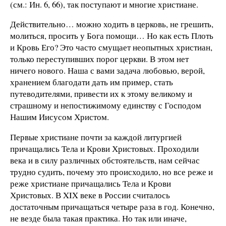
(см.: Ин. 6, 66), так поступают и многие христиане.
Действительно… можно ходить в церковь, не грешить,
молиться, просить у Бога помощи… Но как есть Плоть
и Кровь Его? Это часто смущает неопытных христиан,
только переступивших порог церкви. В этом нет
ничего нового. Наша с вами задача любовью, верой,
хранением благодати дать им пример, стать
путеводителями, привести их к этому великому и
страшному и непостижимому единству с Господом
Нашим Иисусом Христом.
Первые христиане почти за каждой литургией
причащались Тела и Крови Христовых. Проходили
века и в силу различных обстоятельств, нам сейчас
трудно судить, почему это происходило, но все реже и
реже христиане причащались Тела и Крови
Христовых. В XIX веке в России считалось
достаточным причащаться четыре раза в год. Конечно,
не везде была такая практика. Но так или иначе,