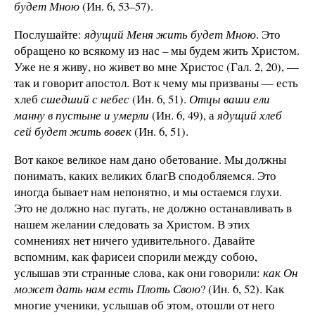
будет Мною
(Ин. 6, 53–57).
Послушайте:
ядущий Меня жить будет Мною
. Это
обращено ко всякому из нас – мы будем жить Христом.
Уже не я живу, но живет во мне Христос (Гал. 2, 20), —
так и говорит апостол. Вот к чему мы призваны — есть
хлеб
сшедший с небес
(Ин. 6, 51).
Отцы ваши ели
манну в пустыне и умерли
(Ин. 6, 49), а
ядущий хлеб
сей будет жить вовек
(Ин. 6, 51).
Вот какое великое нам дано обетование. Мы должны
понимать, каких великих благВ сподобляемся. Это
иногда бывает нам непонятно, и мы остаемся глухи.
Это не должно нас пугать, не должно останавливать в
нашем желании следовать за Христом. В этих
сомнениях нет ничего удивительного. Давайте
вспомним, как фарисеи спорили между собою,
услышав эти странные слова, как они говорили:
как Он
может дать нам есть Плоть Свою
? (Ин. 6, 52). Как
многие ученики, услышав об этом, отошли от него