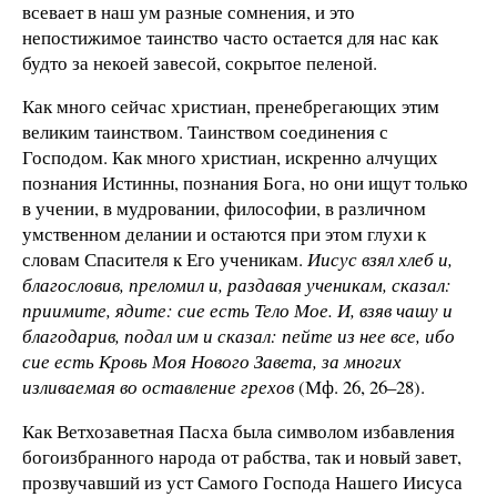
всевает в наш ум разные сомнения, и это
непостижимое таинство часто остается для нас как
будто за некоей завесой, сокрытое пеленой.
Как много сейчас христиан, пренебрегающих этим
великим таинством. Таинством соединения с
Господом. Как много христиан, искренно алчущих
познания Истинны, познания Бога, но они ищут только
в учении, в мудровании, философии, в различном
умственном делании и остаются при этом глухи к
словам Спасителя к Его ученикам.
Иисус взял хлеб и,
благословив, преломил и, раздавая ученикам, сказал:
приимите, ядите: сие есть Тело Мое. И, взяв чашу и
благодарив, подал им и сказал: пейте из нее все, ибо
сие есть Кровь Моя Нового Завета, за многих
изливаемая во оставление грехов
(Мф. 26, 26–28).
Как Ветхозаветная Пасха была символом избавления
богоизбранного народа от рабства, так и новый завет,
прозвучавший из уст Самого Господа Нашего Иисуса