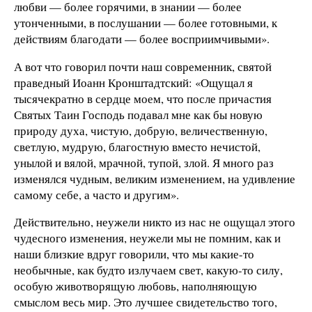
любви — более горячими, в знании — более
утонченными, в послушании — более готовными, к
действиям благодати — более восприимчивыми».
А вот что говорил почти наш современник, святой
праведный Иоанн Кронштадтский: «Ощущал я
тысячекратно в сердце моем, что после причастия
Святых Таин Господь подавал мне как бы новую
природу духа, чистую, добрую, величественную,
светлую, мудрую, благостную вместо нечистой,
унылой и вялой, мрачной, тупой, злой. Я много раз
изменялся чудным, великим изменением, на удивление
самому себе, а часто и другим».
Действительно, неужели никто из нас не ощущал этого
чудесного изменения, неужели мы не помним, как и
наши близкие вдруг говорили, что мы какие-то
необычные, как будто излучаем свет, какую-то силу,
особую животворящую любовь, наполняющую
смыслом весь мир. Это лучшее свидетельство того,