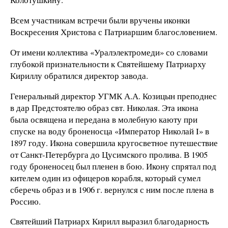
Всем участникам встречи были вручены иконки
Воскресения Христова с Патриаршим благословением.
От имени коллектива «Уралэлектромеди» со словами
глубокой признательности к Святейшему Патриарху
Кириллу обратился директор завода.
Генеральный директор УГМК А.А. Козицын преподнес
в дар Предстоятелю образ свт. Николая. Эта икона
была освящена и передана в молебную каюту при
спуске на воду броненосца «Император Николай I» в
1897 году. Икона совершила кругосветное путешествие
от Санкт-Петербурга до Цусимского пролива. В 1905
году броненосец был пленен в бою. Икону спрятал под
кителем один из офицеров корабля, который сумел
сберечь образ и в 1906 г. вернулся с ним после плена в
Россию.
Святейший Патриарх Кирилл выразил благодарность