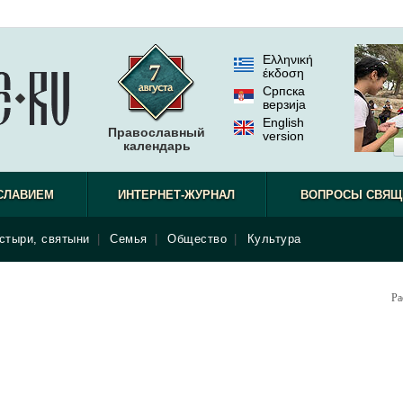
Ελληνική
έκδοση
Српска
верзиjа
English
Православный
version
календарь
СЛАВИЕМ
ИНТЕРНЕТ-ЖУРНАЛ
ВОПРОСЫ СВЯЩ
стыри, святыни
|
Семья
|
Общество
|
Культура
Ра