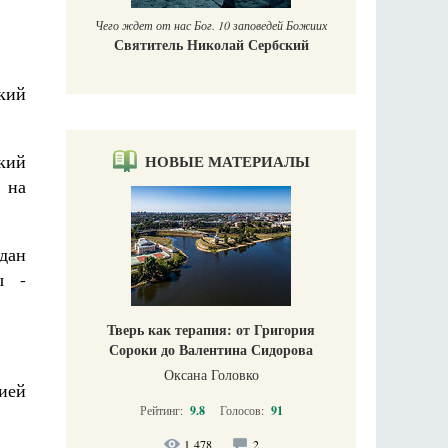
Чего ждет от нас Бог. 10 заповедей Божиих
Святитель Николай Сербский
кий
кий
НОВЫЕ МАТЕРИАЛЫ
 на
дан
ы -
Тверь как терапия: от Григория
Сороки до Валентина Сидорова
Оксана Головко
ией
Рейтинг:
9.8
Голосов:
91
1 478
2