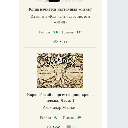
Когда начнется настоящая жизнь?
Из книги «Как найти свое место в
жизни​»
Рейтинг:
9.8
Голосов:
137
2 111
Европейский нацизм: корни, крона,
плоды. Часть 1
Александр Мосякин
Рейтинг:
9.4
Голосов:
89
2 065
1