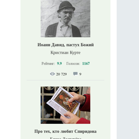
Иоанн Давид, пастух Божий
Кристиан Курте
Рейтинг:
9.9
Голосов:
1167
20 729
9
Про тех, кто любит Спиридона
Елена Долгачёва