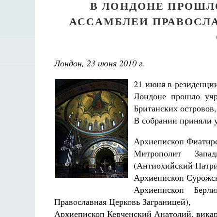
В ЛОНДОНЕ ПРОШЛ
АССАМБЛЕИ ПРАВОСЛ
Лондон, 23 июня 2010 г.
21 июня в резиденци
Лондоне прошло учр
Британских островов
В собрании приняли у
Архиепископ Фиатирс
Митрополит Запа
(Антиохийский Патри
Архиепископ Сурожск
Архиепископ Берли
Православная Церковь Заграницей),
Архиепископ Керченский Анатолий, викар