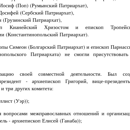
осиф (Поп) (Румынский Патриархат),
Роман Котов
Как найти своё место в жизни
осифей (Сербский Патриархат),
Кирилл Мурышев
 (Грузинский Патриархат),
оп Кианейский Хризостом и епископ Тропейс
и (Константинопольский Патриархат).
пы Симеон (Болгарский Патриархат) и епископ Парнасс
опольского Патриархата) не смогли присутствовать
зацию своей совместной деятельности. Был соз
резидент - архиепископ Григорий, вице-президент
и три других комитета:
ллист (Уэр));
ся вопросами межправославных отношений и организац
ль - архиепископ Елисей (Ганаба));