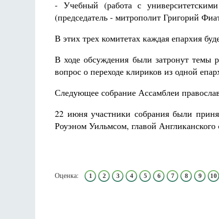
- Учебный (работа с университетскими 
(председатель - митрополит Григорий Фиа
В этих трех комитетах каждая епархия буд
В ходе обсуждения были затронут темы р
вопрос о переходе клириков из одной епар
Следующее собрание Ассамблеи православ
22 июня участники собрания были прин
Роуэном Уильмсом, главой Англиканского 
Оценка:
1
2
3
4
5
6
7
8
9
10