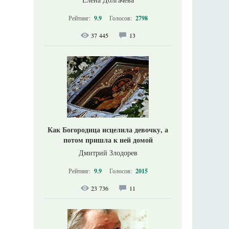
Рейтинг:
9.9
Голосов:
2798
37 445
13
Как Богородица исцелила девочку, а
потом пришла к ней домой
Дмитрий Злодорев
Рейтинг:
9.9
Голосов:
2015
23 736
11