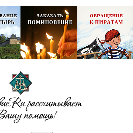
олия,
Псково-Печерский монастырь