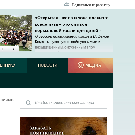
Подписаться на рассылку
«Открытая школа в зоне военного
конфликта – это символ
нормальной жизни для детей»
О русской православной школе в Вифании
Когда ты чувствуешь себя уязвимым и
незащищенным, окруженным злом,
единственный путь, по которому может
прийти помощь, – Господь.
ЕННИКУ
НОВОСТИ
МЕДИА
спечатать