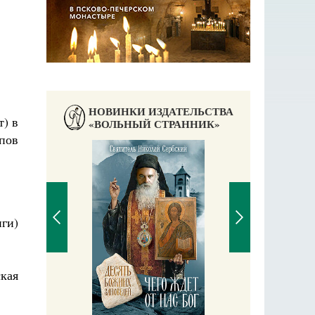
НОВИНКИ ИЗДАТЕЛЬСТВА
) в
«ВОЛЬНЫЙ СТРАННИК»
пов
ги)
кая
П
Е
аучись у