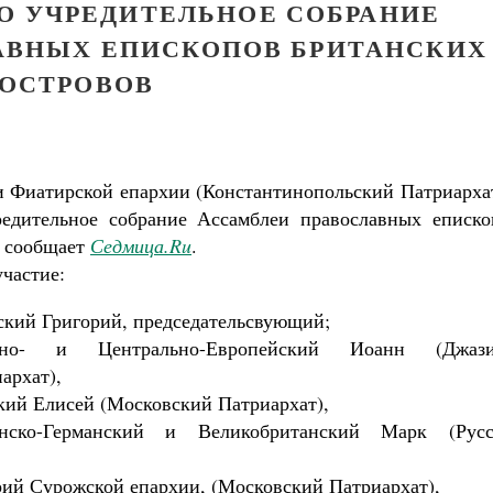
О УЧРЕДИТЕЛЬНОЕ СОБРАНИЕ
АВНЫХ ЕПИСКОПОВ БРИТАНСКИХ
ОСТРОВОВ
и Фиатирской епархии (Константинопольский Патриархат
едительное собрание Ассамблеи православных еписко
, сообщает
Седмица.Ru
.
частие:
кий Григорий, председательсвующий;
дно- и Центрально-Европейский Иоанн (Джази
архат),
ий Елисей (Московский Патриархат),
нско-Германский и Великобританский Марк (Русс
Великомученик Георгий Победоносец. Н
ий Сурожской епархии, (Московский Патриархат),
святого