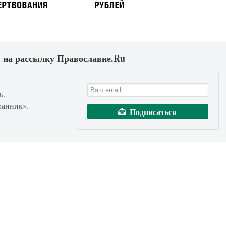
 на рассылку Православие.Ru
ь.
ранник».