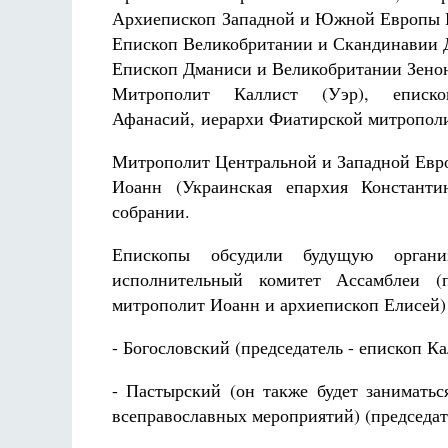
Разлуки не будет
Архиепископ Западной и Южной Европы И
Фредерика де Грааф
Епископ Великобритании и Скандинавии Д
Епископ Дманиси и Великобритании Зенон
Митрополит Каллист (Уэр), еписк
Афанасий, иерархи Фиатирской митрополи
Митрополит Центральной и Западной Евро
Иоанн (Украинская епархия Константин
собрании.
Епископы обсудили будущую органи
исполнительный комитет Ассамблеи (п
митрополит Иоанн и архиепископ Елисей) 
- Богословский (председатель - епископ Ка
- Пастырский (он также будет занимать
всеправославных мероприятий) (председате