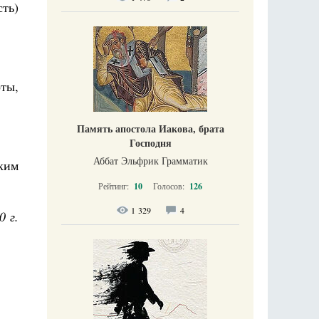
ть)
ты,
Память апостола Иакова, брата
.
Господня
Аббат Эльфрик Грамматик
ким
Рейтинг:
10
Голосов:
126
1 329
4
0 г.