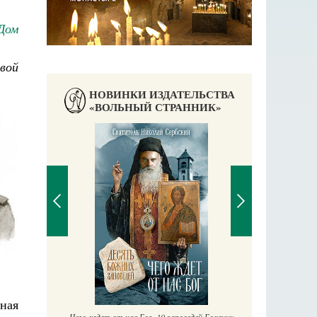
Дом
овой
НОВИНКИ ИЗДАТЕЛЬСТВА
«ВОЛЬНЫЙ СТРАННИК»
П
Е
аучись у
ная