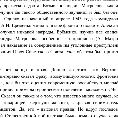
у вражеского дзота. Возможно подвиг Матросова, как и
лучил бы такого общественного звучания и был бы оце
. Однако назначенный в апреле 1943 года командую
А.И. Ерёменко узнал в штабе фронта о подвиге Алексан
олучил никакой награды. Ерёменко, изучив все сведен
андра Матросова, особенно его прошлого (А. Матро
вал наказание за совершённые им уголовные преступлен
вания Героя Советского Союза. Указ об этом был приня
у нет конца и края. Дошло до того, что Верхов
интервью сказал фразу, возмутившую многих фронтовик
на, как бы тот оценил современную российскую молодё
 привёл примеры героического поведения молодёжи в Че
Сказал он также и о том, что известно много случаев, к
их товарищей, жертвуют жизнью, закрывая своими тел
ндитов. Да, это – высокая правда! Но вдруг последов
ой Отечественной войны тоже было немало случаев так