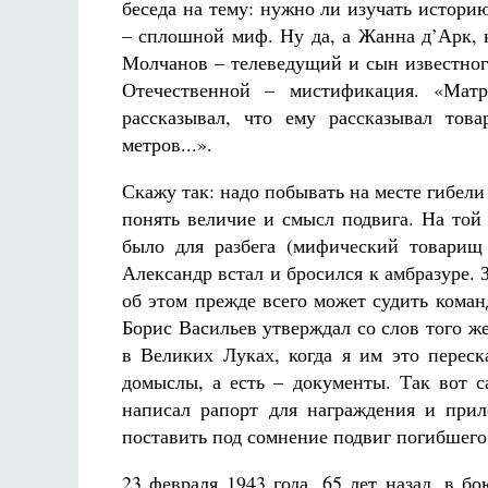
Фредерика де Грааф
беседа на тему: нужно ли изучать истори
– сплошной миф. Ну да, а Жанна д’Арк, 
Молчанов – телеведущий и сын известного
Отечественной – мистификация. «Мат
рассказывал, что ему рассказывал тов
метров...».
Скажу так: надо побывать на месте гибели
понять величие и смысл подвига. На той
было для разбега (мифический товарищ 
Александр встал и бросился к амбразуре. 
об этом прежде всего может судить кома
Борис Васильев утверждал со слов того ж
в Великих Луках, когда я им это переск
домыслы, а есть – документы. Так вот 
написал рапорт для награждения и при
поставить под сомнение подвиг погибшего
23 февраля 1943 года, 65 лет назад, в 