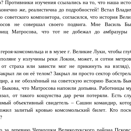
ю? Противники изучения ссылались на то, что наша ист
конечно же, реалистична до подробностей! Встал Влади
 советского композитора, согласился, что история Вел
росов не совершал своего подвига. Мне Василь Бы
арищ Матросова, что тот не добежал до амбразуры 
 героя-комсомольца и в музее г. Великие Луки, чтобы гл
 поляне у излучины реки Локни, может, и сотни метров
от страха или зависти мог не прикинуть на взгляд),
Закрыл ли он её телом? Закрыл ли просто сектор обстрел
ндир, а не обозлённый на советскую историю Василь Бы
е Быкова, что Матросова напоили допьяна. Работницы м
азал, от такого кощунства дар речи потеряли. Есть сл
самый объективный свидетель – Сашин командир, кото
ложил залитый кровью комсомольский билет. Кто посм
?
бою за деревню Чернушки Великолукского района Псковс