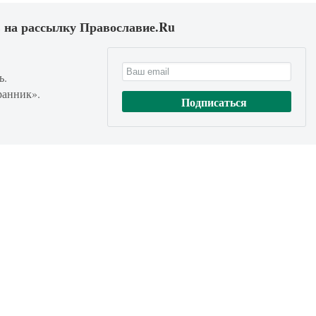
 на рассылку Православие.Ru
ь.
ранник».