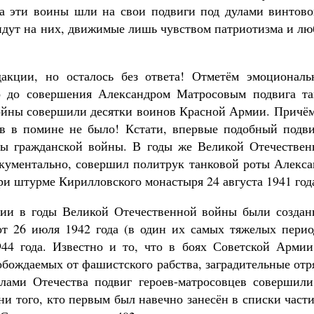
да эти воины шли на свои подвиги под дулами винтово
 идут на них, движимые лишь чувством патриотизма и л
акции, но осталось без ответа! Отметём эмоциональ
то до совершения Александром Матросовым подвига та
ойны совершили десятки воинов Красной Армии. Причём
дов в помине не было! Кстати, впервые подобный подви
ы гражданской войны. В годы же Великой Отечествен
кументально, совершил политрук танковой роты Алекса
и штурме Кирилловского монастыря 24 августа 1941 год
мии в годы Великой Отечественной войны были создан
от 26 июля 1942 года (в один их самых тяжелых перио
44 года. Известно и то, что в боях Советской Армии
обождаемых от фашистского рабства, заградительные от
елами Отечества подвиг героев-матросовцев совершили
ни того, кто первым был навечно занесён в списки част