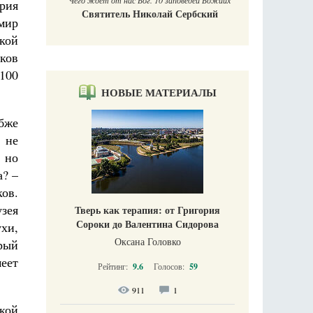
Чего ждет от нас Бог. 10 заповедей Божиих
ория
Святитель Николай Сербский
мир
икой
ков
100
НОВЫЕ МАТЕРИАЛЫ
убже
 не
 но
а? –
ков.
узея
Тверь как терапия: от Григория
Сороки до Валентина Сидорова
ухи,
Оксана Головко
рый
еет
Рейтинг:
9.6
Голосов:
59
911
1
кой