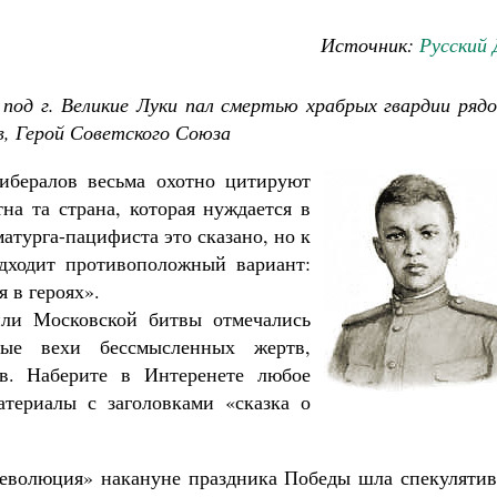
Источник:
Русский 
 под г. Великие Луки пал смертью храбрых гвардии ряд
, Герой Советского Союза
ибералов весьма охотно цитируют
на та страна, которая нуждается в
матурга-пацифиста это сказано, но к
Как найти своё место в жизни
одходит противоположный вариант:
Кирилл Мурышев
Великомученик Георгий Победоносец. Н
я в героях».
святого
Роман Котов
ли Московской битвы отмечались
ные вехи бессмысленных жертв,
в. Наберите в Интеренете любое
атериалы с заголовками «сказка о
еволюция» накануне праздника Победы шла спекулятив