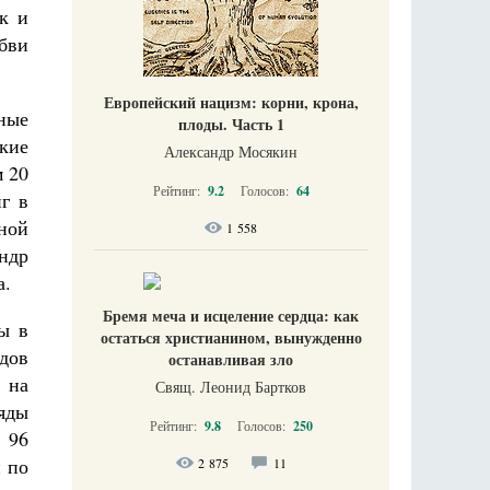
к и
юбви
Европейский нацизм: корни, крона,
ные
плоды. Часть 1
кие
Александр Мосякин
 20
Рейтинг:
9.2
Голосов:
64
г в
ной
1 558
ндр
а.
Бремя меча и исцеление сердца: как
ы в
остаться христианином, вынужденно
дов
останавливая зло
 на
Свящ. Леонид Бартков
ряды
Рейтинг:
9.8
Голосов:
250
 96
и по
2 875
11