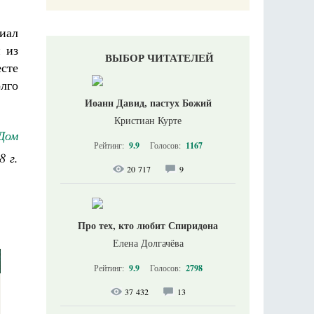
иал
 из
ВЫБОР ЧИТАТЕЛЕЙ
сте
лго
Иоанн Давид, пастух Божий
Кристиан Курте
Дом
Рейтинг:
9.9
Голосов:
1167
8 г.
20 717
9
Про тех, кто любит Спиридона
Елена Долгачёва
Рейтинг:
9.9
Голосов:
2798
37 432
13