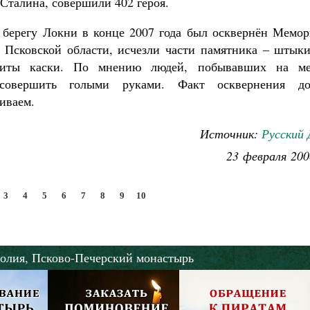
Сталина, совершили 402 героя.
 берегу Локни в конце 2007 года был осквернён Мемор
 Псковской области, исчезли части памятника – штыки
биты каски. По мнению людей, побывавших на ме
совершить голыми руками. Факт осквернения до
иваем.
Источник:
Русский 
23 февраля 200
3
4
5
6
7
8
9
10
олия,
Псково-Печерский монастырь