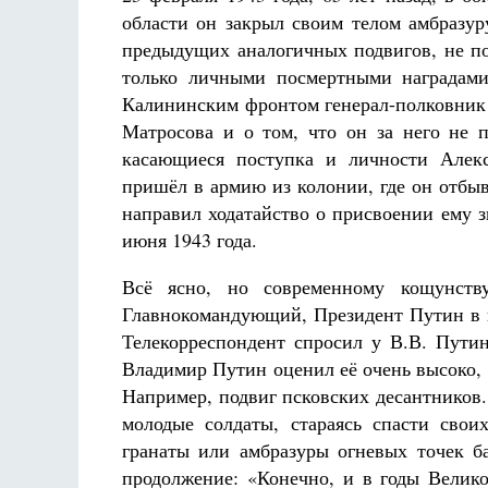
области он закрыл своим телом амбразур
предыдущих аналогичных подвигов, не по
только личными посмертными наградами
Калининским фронтом генерал-полковник 
Матросова и о том, что он за него не п
касающиеся поступка и личности Алекс
пришёл в армию из колонии, где он отбы
направил ходатайство о присвоении ему з
июня 1943 года.
Всё ясно, но современному кощунств
Главнокомандующий, Президент Путин в 
Телекорреспондент спросил у В.В. Пути
Владимир Путин оценил её очень высоко,
Например, подвиг псковских десантников. 
молодые солдаты, стараясь спасти сво
гранаты или амбразуры огневых точек ба
продолжение: «Конечно, и в годы Велик