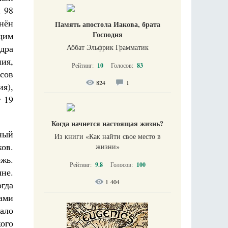
 98
нён
Память апостола Иакова, брата
Господня
щим
дра
Аббат Эльфрик Грамматик
ия,
Рейтинг:
10
Голосов:
83
сов
824
1
ия),
т 19
Когда начнется настоящая жизнь?
ный
Из книги «Как найти свое место в
ов.
жизни​»
жь.
Рейтинг:
9.8
Голосов:
100
чне.
1 404
огда
ами
ало
ого