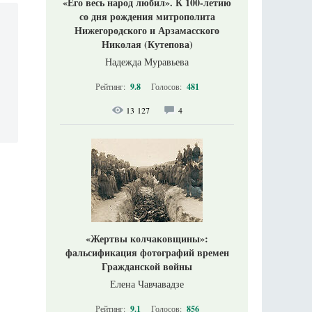
«Его весь народ любил». К 100-летию
со дня рождения митрополита
Нижегородского и Арзамасского
Николая (Кутепова)
Надежда Муравьева
Рейтинг:
9.8
Голосов:
481
13 127
4
«Жертвы колчаковщины»:
фальсификация фотографий времен
Гражданской войны
Елена Чавчавадзе
Рейтинг:
9.1
Голосов:
856