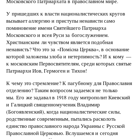
Московского Патриархата в православном мире.
У пришедших к власти националистических кругов
вызывает аллергию и приступы ненависти само
поминовение имени Святейшего Патриарха
Московского и всея Руси за богослужением.
Христианским ли чувством является подобная
ненависть? Что это за «Помicна Церква», в основание
которой заложены злоба и нетерпимость? И к кому —
к московским Первосвятителям, среди которых святые
Патриархи Иов, Гермоген и Тихон!
К чему это стремление? К пагубному для Православия
отделению? Таким вопросом задаемся не только
мы. Его же задавал в 1918 году митрополит Киевский
и Галицкий священномученик Владимир
(Богоявленский), когда националистические силы,
родственные современным, пытались расколоть
единство православного народа Украины с Русской
Православной Церковью. Вслушаемся и сегодня