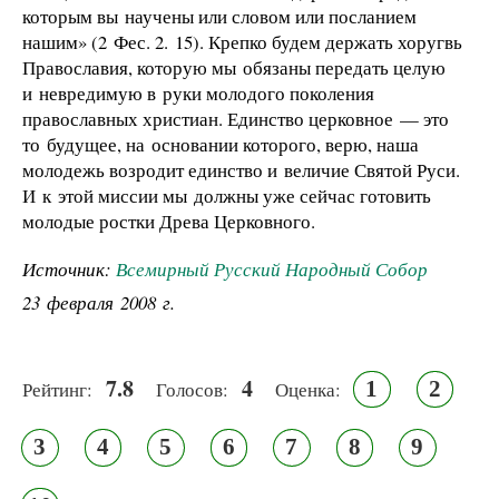
которым вы научены или словом или посланием
нашим» (2 Фес. 2. 15). Крепко будем держать хоругвь
Православия, которую мы обязаны передать целую
и невредимую в руки молодого поколения
православных христиан. Единство церковное — это
то будущее, на основании которого, верю, наша
молодежь возродит единство и величие Святой Руси.
И к этой миссии мы должны уже сейчас готовить
молодые ростки Древа Церковного.
Источник:
Всемирный Русский Народный Собор
23 февраля 2008 г.
7.8
4
1
2
Рейтинг:
Голосов:
Оценка:
3
4
5
6
7
8
9