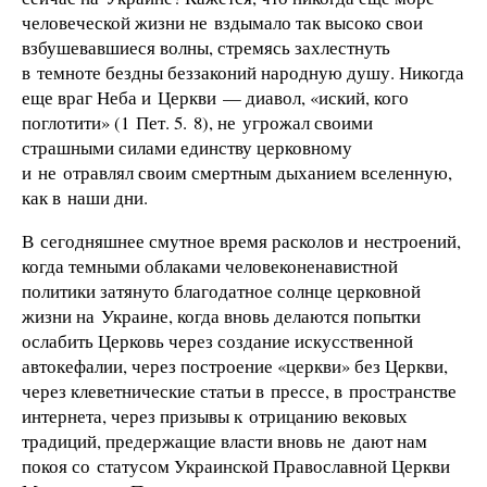
человеческой жизни не вздымало так высоко свои
взбушевавшиеся волны, стремясь захлестнуть
в темноте бездны беззаконий народную душу. Никогда
еще враг Неба и Церкви — диавол, «иский, кого
поглотити» (1 Пет. 5. 8), не угрожал своими
страшными силами единству церковному
и не отравлял своим смертным дыханием вселенную,
как в наши дни.
В сегодняшнее смутное время расколов и нестроений,
когда темными облаками человеконенавистной
политики затянуто благодатное солнце церковной
жизни на Украине, когда вновь делаются попытки
ослабить Церковь через создание искусственной
автокефалии, через построение «церкви» без Церкви,
через клеветнические статьи в прессе, в пространстве
интернета, через призывы к отрицанию вековых
традиций, предержащие власти вновь не дают нам
покоя со статусом Украинской Православной Церкви