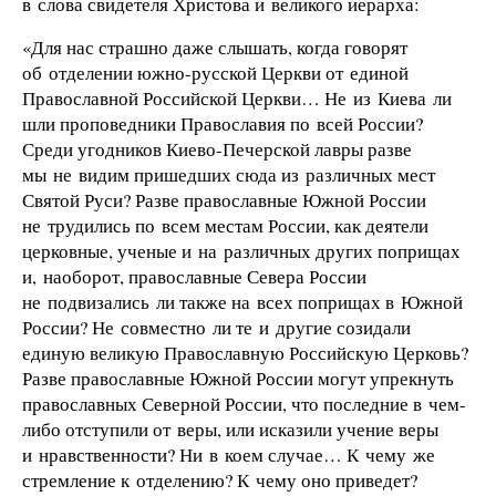
в слова свидетеля Христова и великого иерарха:
«Для нас страшно даже слышать, когда говорят
об отделении южно-русской Церкви от единой
Православной Российской Церкви… Не из Киева ли
шли проповедники Православия по всей России?
Среди угодников Киево-Печерской лавры разве
мы не видим пришедших сюда из различных мест
Святой Руси? Разве православные Южной России
не трудились по всем местам России, как деятели
церковные, ученые и на различных других поприщах
и, наоборот, православные Севера России
не подвизались ли также на всех поприщах в Южной
России? Не совместно ли те и другие созидали
единую великую Православную Российскую Церковь?
Разве православные Южной России могут упрекнуть
православных Северной России, что последние в чем-
либо отступили от веры, или исказили учение веры
и нравственности? Ни в коем случае… К чему же
стремление к отделению? К чему оно приведет?