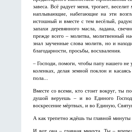
Фредерика де Грааф
завеса. Всё радует меня, трогает, веселит
наплывающие, набегающие на эти возгл
истошный и вместе с тем весёлый, радую
запахи деревянного масла, ладана, свеч
прежде всего – молитва, молитвенный нас
знал заученные слова молитв, но и наход
благодарности, просьбы, восхваления.
– Господи, помоги, чтобы папу нашего не 
коленках, делая земной поклон и касаяс
пола...
Вместе со всеми, кто стоит вокруг, ты 
душой веруешь – и во Единого Господ
воскресение мёртвых, и во Единую, Святу
А как трепетно ждёшь ты главной минуты 
И вот она – главная минута. Ты – впер