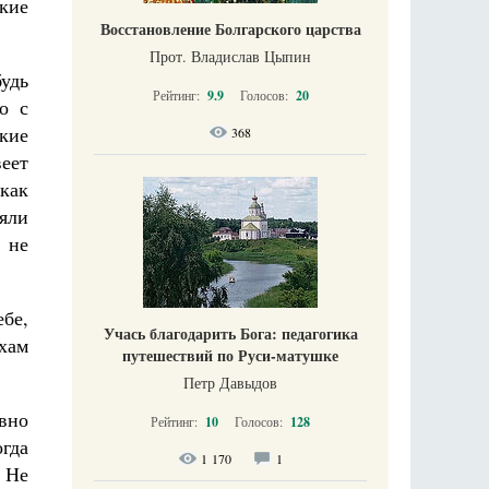
акие
Восстановление Болгарского царства
Прот. Владислав Цыпин
удь
Рейтинг:
9.9
Голосов:
20
о с
кие
368
веет
 как
яли
, не
бе,
Учась благодарить Бога: педагогика
ахам
путешествий по Руси-матушке
Петр Давыдов
евно
Рейтинг:
10
Голосов:
128
огда
1 170
1
 Не