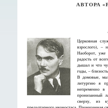
АВТОРА 
Церковная служ
взрослого), – 
Наоборот, уже
радость от всег
дышал и что чу
годы, – близость
В домовые, ма
литургию я п
непременно в 
пронизанный л
сверху, из к
Разлуки не будет
предалтарного иконостаса. Пронизанная св