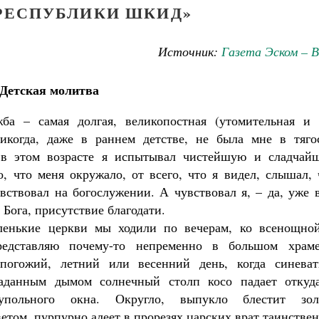
«РЕСПУБЛИКИ ШКИД»
Источник:
Газета Эском – 
Детская молитва
ба – самая долгая, великопостная (утомительная и 
никогда, даже в раннем детстве, не была мне в тягос
 в этом возрасте я испытывал чистейшую и сладчай
о, что меня окружало, от всего, что я видел, слышал,
вствовал на богослужении. А чувствовал я, – да, уже 
 Бога, присутствие благодати.
ленькие церкви мы ходили по вечерам, ко всенощной
редставляю почему-то непременно в большом храм
погожий, летний или весенний день, когда синеват
аданным дымом солнечный столп косо падает откуда
Великомученик Георгий Победоносец. Н
упольного окна. Округло, выпукло блестит зол
святого
Роман Котов
етом, пурпурно алеет в прорезях царских врат таинстве