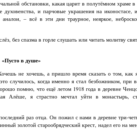
ечальной обстановки, какая царит в полутёмном храме в
е духовенства, и парчовые украшения на иконостасе, и
аналои, – всё в эти дни траурное, неяркое, неброско
 слёз, без спазма в горле слушать или читать молитву свя
«Пусто в душе»
Хочешь не хочешь, а пришло время сказать о том, как 
это случилось, когда именно я стал безбожником, при 
орошо помню, что ещё летом 1918 года в деревне Ченцо
ая Алёше, я страстно мечтал уйти в монастырь, ст
в последний раз отца. Он пожил с нами в деревне три-че
ринный золотой старообрядческий крест, надел его на ме