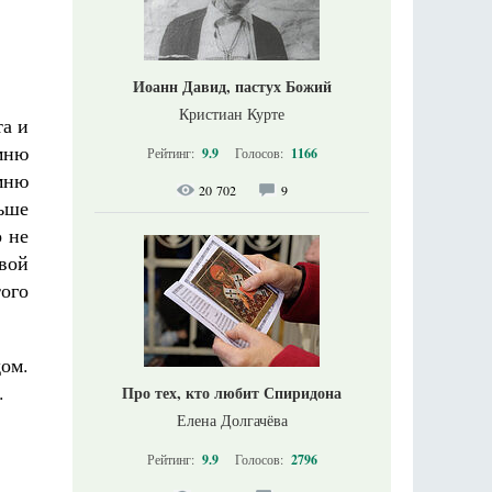
Иоанн Давид, пастух Божий
Кристиан Курте
та и
мню
Рейтинг:
9.9
Голосов:
1166
мню
20 702
9
льше
о не
овой
ого
ом.
.
Про тех, кто любит Спиридона
Елена Долгачёва
Рейтинг:
9.9
Голосов:
2796