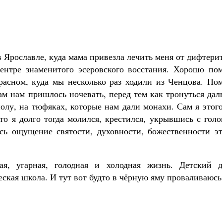
 Ярославле, куда мама привезла лечить меня от дифтери
ентре знаменитого эсеровского восстания. Хорошо по
расном, куда мы несколько раз ходили из Ченцова. По
ам нам пришлось ночевать, перед тем как тронуться да
олу, на тюфяках, которые нам дали монахи. Сам я этог
что я долго тогда молился, крестился, укрывшись с гол
сь ощущение святости, духовности, божественности эт
я, угарная, голодная и холодная жизнь. Детский д
ская школа. И тут вот будто в чёрную яму проваливаюсь