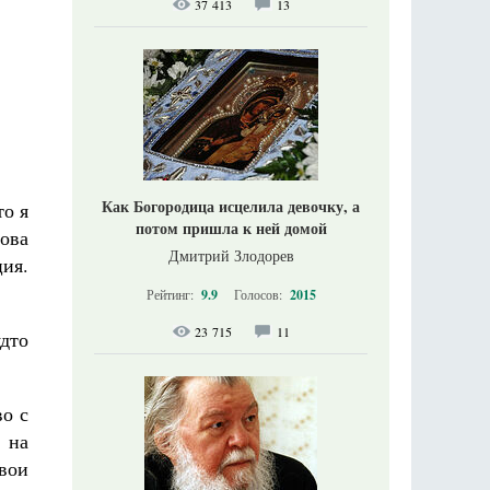
37 413
13
Как Богородица исцелила девочку, а
то я
потом пришла к ней домой
ова
Дмитрий Злодорев
ия.
Рейтинг:
9.9
Голосов:
2015
23 715
11
удто
во с
 на
вои