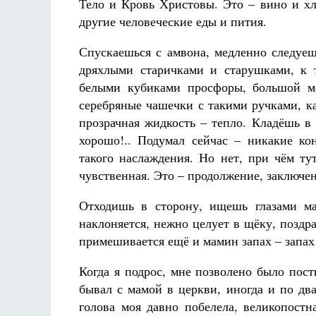
Тело и Кровь Христовы. Это – вино и хл
другие человеческие еды и пития.
Спускаешься с амвона, медленно следуеш
дряхлыми старичками и старушками, к 
белыми кубиками просфоры, большой м
серебряные чашечки с такими ручками, ка
прозрачная жидкость – тепло. Кладёшь в
хорошо!.. Подумал сейчас – никакие ко
такого наслаждения. Но нет, при чём ту
чувственная. Это – продолжение, заключен
Отходишь в сторону, ищешь глазами ма
наклоняется, нежно целует в щёку, поздр
примешивается ещё и мамин запах – запах 
Когда я подрос, мне позволено было пос
бывал с мамой в церкви, иногда и по два 
голова моя давно побелела, великопостн