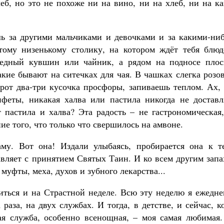
еб, но это не похоже ни на вино, ни на хлеб, ни на к
ь за другими мальчиками и девочками и за какими-ниб
тому низенькому столику, на котором ждёт тебя блюд
едный кувшин или чайник, а рядом на подносе плос
кие бывают на ситечках для чая. В чашках слегка розо
 рот два-три кусочка просфоры, запиваешь теплом. Ах,
нфеты, никакая халва или пастила никогда не доставл
т пастила и халва? Эта радость – не гастрономическая
ие того, что только что свершилось на амвоне.
му. Вот она! Издали улыбаясь, пробирается она к те
авляет с принятием Святых Таин. И ко всем другим зап
муфты, меха, духов и зубного лекарства...
титься и на Страстной неделе. Всю эту неделю я ежедн
раза, на двух службах. И тогда, в детстве, и сейчас, к
ая служба, особенно всенощная, – моя самая любимая.