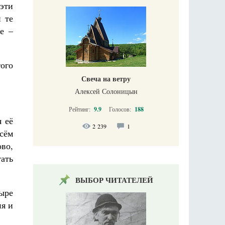
 эти
 те
е –
того
Свеча на ветру
Алексей Солоницын
Рейтинг:
9.9
Голосов:
188
я её
2 239
1
всём
во,
ать
ВЫБОР ЧИТАТЕЛЕЙ
тыре
ня и