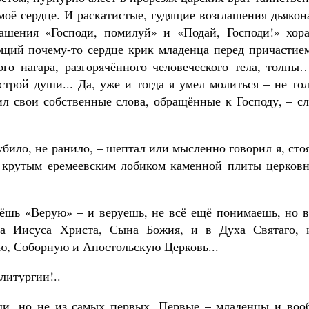
Как найти своё место в жизни
 моё сердце. И раскатистые, гудящие возглашения дьякон
Кирилл Мурышев
ашения «Господи, помилуй» и «Подай, Господи!» хора
щий почему-то сердце крик младенца перед причастием
ного нагара, разгорячённого человеческого тела, толп
трой души... Да, уже и тогда я умел молиться – не то
ил свои собственные слова, обращённые к Господу, – с
убило, не ранило, – шептал или мысленно говорил я, сто
ь крутым еремеевским лобиком каменной плиты церковн
поёшь «Верую» – и веруешь, не всё ещё понимаешь, но 
а Иисуса Христа, Сына Божия, и в Духа Святаго, 
ю, Соборную и Апостольскую Церковь...
литургии!..
еди, но не из самых первых. Первые – младенцы и воо