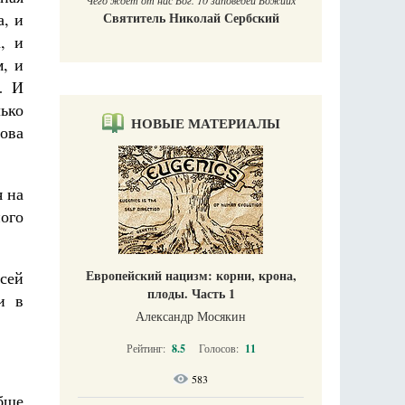
Чего ждет от нас Бог. 10 заповедей Божиих
а, и
Святитель Николай Сербский
, и
, и
ы… И
лько
НОВЫЕ МАТЕРИАЛЫ
лова
я на
ого
Европейский нацизм: корни, крона,
всей
плоды. Часть 1
и в
Александр Мосякин
Рейтинг:
8.5
Голосов:
11
583
бще