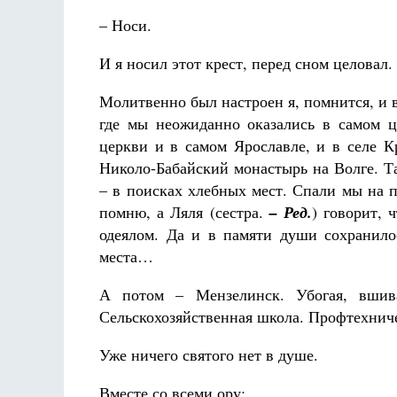
– Носи.
И я носил этот крест, перед сном целовал.
Молитвенно был настроен я, помнится, и в
где мы неожиданно оказались в самом ц
церкви и в самом Ярославле, и в селе К
Николо-Бабайский монастырь на Волге. Т
– в поисках хлебных мест. Спали мы на п
помню, а Ляля (сестра.
– Ред.
) говорит, 
одеялом. Да и в памяти души сохранило
места…
А потом – Мензелинск. Убогая, вшива
Сельскохозяйственная школа. Профтехниче
Уже ничего святого нет в душе.
Вместе со всеми ору: