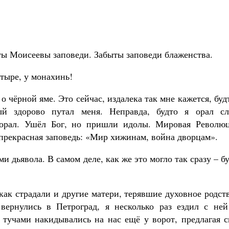
ыты Моисеевы заповеди. Забыты заповеди блаженства.
стыре, у монахинь!
о чёрной яме. Это сейчас, издалека так мне кажется, буд
ый здорово путал меня. Неправда, будто я орал сл
 орал. Ушёл Бог, но пришли идолы. Мировая Революц
прекрасная заповедь: «Мир хижинам, война дворцам».
ми дьявола. В самом деле, как же это могло так сразу – б
как страдали и другие матери, терявшие духовное родст
вернулись в Петроград, я несколько раз ездил с ней
тучами накидывались на нас ещё у ворот, предлагая с