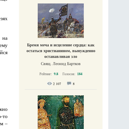
зях
 на
ему
Бремя меча и исцеление сердца: как
остаться христианином, вынужденно
йся
останавливая зло
Свящ. Леонид Бартков
Рейтинг:
9.8
Голосов:
184
2 107
8
жно
о-то
ом –