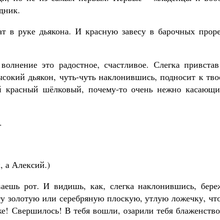
дник.
 в руке дьякона. И красную завесу в барочных проре
волнение это радостное, счастливое. Слегка привстав
сокий дьякон, чуть-чуть наклонившись, подносит к тво
й красный шёлковый, почему-то очень нежно касающи
.
, а Алексий.)
аешь рот. И видишь, как, слегка наклонившись, бере
ту золотую или серебряную плоскую, утлую ложечку, чт
же! Свершилось! В тебя вошли, озарили тебя блаженств