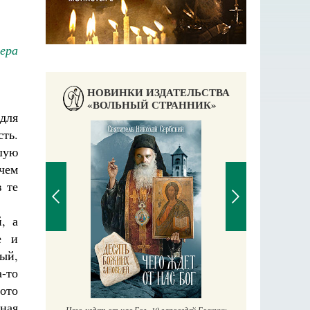
Вера
НОВИНКИ ИЗДАТЕЛЬСТВА
«ВОЛЬНЫЙ СТРАННИК»
для
ть.
шую
 чем
в те
, а
е и
ый,
П
Е
-то
аучись у
ото
нная