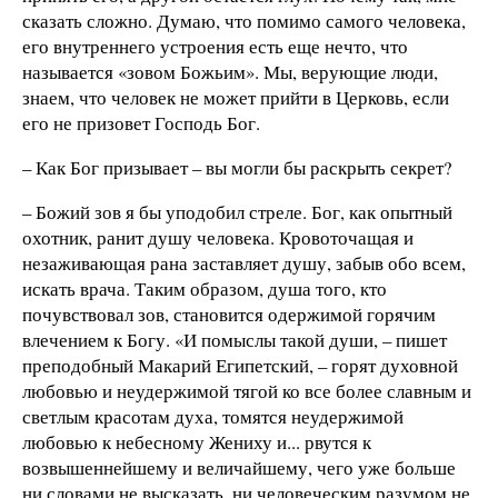
сказать сложно. Думаю, что помимо самого человека,
его внутреннего устроения есть еще нечто, что
называется «зовом Божьим». Мы, верующие люди,
знаем, что человек не может прийти в Церковь, если
его не призовет Господь Бог.
– Как Бог призывает – вы могли бы раскрыть секрет?
– Божий зов я бы уподобил стреле. Бог, как опытный
охотник, ранит душу человека. Кровоточащая и
незаживающая рана заставляет душу, забыв обо всем,
искать врача. Таким образом, душа того, кто
почувствовал зов, становится одержимой горячим
влечением к Богу. «И помыслы такой души, – пишет
преподобный Макарий Египетский, – горят духовной
любовью и неудержимой тягой ко все более славным и
светлым красотам духа, томятся неудержимой
любовью к небесному Жениху и... рвутся к
возвышеннейшему и величайшему, чего уже больше
ни словами не высказать, ни человеческим разумом не