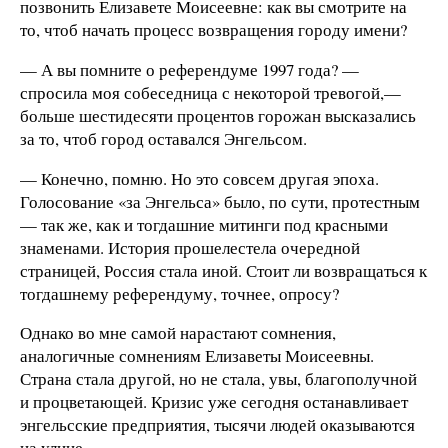
позвонить Елизавете Моисеевне: как вы смотрите на
то, чтоб начать процесс возвращения городу имени?
— А вы помните о референдуме 1997 года? —
спросила моя собеседница с некоторой тревогой,—
больше шестидесяти процентов горожан высказались
за то, чтоб город оставался Энгельсом.
— Конечно, помню. Но это совсем другая эпоха.
Голосование «за Энгельса» было, по сути, протестным
— так же, как и тогдашние митинги под красными
знаменами. История прошелестела очередной
страницей, Россия стала иной. Стоит ли возвращаться к
тогдашнему референдуму, точнее, опросу?
Однако во мне самой нарастают сомнения,
аналогичные сомнениям Елизаветы Моисеевны.
Страна стала другой, но не стала, увы, благополучной
и процветающей. Кризис уже сегодня останавливает
энгельсские предприятия, тысячи людей оказываются
на улице…