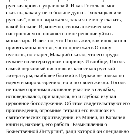
русская кровь с украинской. И как Гоголь не мог
сказать, какая у него больше душа - "хохлацкая или
русская", как он выражался, так и я не могу сказать,
какой больше. И, конечно, своим аскетическим
настроением он повлиял на мое решение уйти в
монастырь. Известно, что Гоголь жил, как инок, хотел
принять монашество, часто приезжал в Оптину
пустынь, но старец Макарий сказал, что его труды
нужнее на литературном поприще. И вообще, Гоголь -
самый церковный писатель из классиков русской
литературы, наиболее близкий к Церкви не только по
идеям и мировоззрению, но и по своей жизни. Гоголь
не только принимал активное участие в службах,
исповедывался, причащался, но и глубоко изучал
церковное богослужение. Об этом свидетельствуют его
произведения, огромные тетради его выписок из
святоотеческих произведений, из Миней, из Кормчей
книги и, наконец, его работа "Размышления о
Божественной Литургии", ради которой он специально