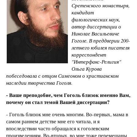
Сретенского монастыря,
кандидат
филологических наук,
автор диссертации о
Николае Васильевиче
Гоголе. В преддверии 200-
летнего юбилея писателя
корреспондент
"Интерфакс-Религия"
Ольга Курова
побеседовала с отцом Симеоном о христианском
наследии творчества Гоголя.
- Ваше преподобие, чем Гоголь близок именно Вам,
почему он стал темой Вашей диссертации?
- Гоголь близок мне очень многим. Во-первых, мама в
самом раннем детстве мне его читала, и я
впоследствии часто обращался к гоголевским
произведениям. Во-вторых, во мне тоже перемешаны