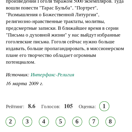
произведений Гоголя тиражом 5000 экземпляров. Туда
вошли повести "Тарас Бульба", "Портрет",
"Размышления о Божественной Литургии",
религиозно-нравственные трактаты, молитвы,
предсмертные записки. В ближайшее время в серии
"Письма о духовной жизни" у нас выйдут избранные
гоголевские письма. Гоголя сейчас нужно больше
издавать, больше пропагандировать, в миссионерском
плане его творчество обладает огромным
потенциалом.
Источник:
Интерфакс-Религия
16 марта 2009 г.
8.6
105
1
Рейтинг:
Голосов:
Оценка:
2
3
4
5
6
7
8