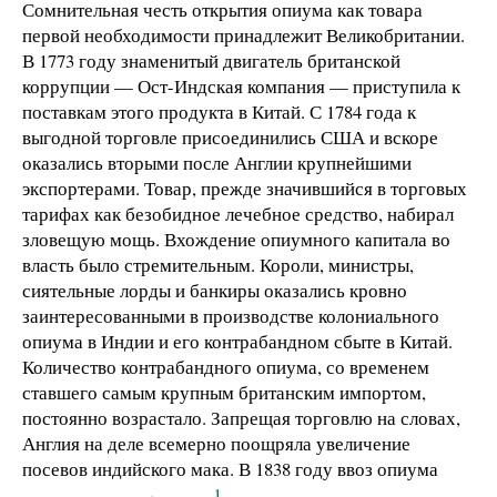
Сомнительная честь открытия опиума как товара
первой необходимости принадлежит Великобритании.
В 1773 году знаменитый двигатель британской
коррупции — Ост-Индская компания — приступила к
поставкам этого продукта в Китай. С 1784 года к
выгодной торговле присоединились США и вскоре
оказались вторыми после Англии крупнейшими
экспортерами. Товар, прежде значившийся в торговых
тарифах как безобидное лечебное средство, набирал
зловещую мощь. Вхождение опиумного капитала во
власть было стремительным. Короли, министры,
сиятельные лорды и банкиры оказались кровно
заинтересованными в производстве колониального
опиума в Индии и его контрабандном сбыте в Китай.
Количество контрабандного опиума, со временем
ставшего самым крупным британским импортом,
постоянно возрастало. Запрещая торговлю на словах,
Англия на деле всемерно поощряла увеличение
посевов индийского мака. В 1838 году ввоз опиума
1