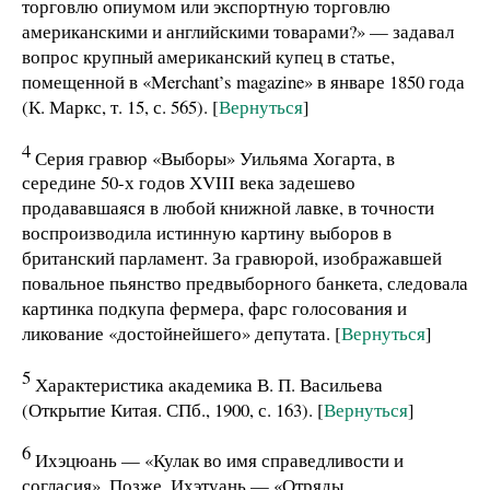
торговлю опиумом или экспортную торговлю
американскими и английскими товарами?» — задавал
вопрос крупный американский купец в статье,
помещенной в «Merchant’s magazine» в январе 1850 года
(К. Маркс, т. 15, с. 565). [
Вернуться
]
4
Серия гравюр «Выборы» Уильяма Хогарта, в
середине 50-х годов ХVIII века задешево
продававшаяся в любой книжной лавке, в точности
воспроизводила истинную картину выборов в
британский парламент. За гравюрой, изображавшей
повальное пьянство предвыборного банкета, следовала
картинка подкупа фермера, фарс голосования и
ликование «достойнейшего» депутата. [
Вернуться
]
5
Характеристика академика В. П. Васильева
(Открытие Китая. СПб., 1900, с. 163). [
Вернуться
]
6
Ихэцюань — «Кулак во имя справедливости и
согласия». Позже, Ихэтуань — «Отряды