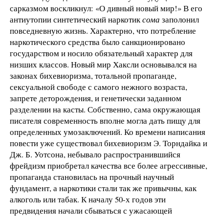
сарказмом воскликнул: «О дивный новый мир!» В его
антиутопии синтетический наркотик
сома
заполонил
повседневную жизнь. Характерно, что потребление
наркотического средства было санкционировано
государством и носило обязательный характер для
низших классов. Новый мир Хаксли основывался на
законах бихевиоризма, тотальной пропаганде,
сексуальной свободе с самого нежного возраста,
запрете деторождения, и генетически заданном
разделении на касты. Собственно, сама окружающая
писателя современность вполне могла дать пищу для
определенных умозаключений. Ко времени написания
повести уже существовал бихевиоризм Э. Торндайка и
Дж. Б. Уотсона, небывало распространившийся
фрейдизм приобретал качества все более агрессивные,
пропаганда становилась на прочный научный
фундамент, а наркотики стали так же привычны, как
алкоголь или табак. К началу 50-х годов эти
предвидения начали сбываться с ужасающей