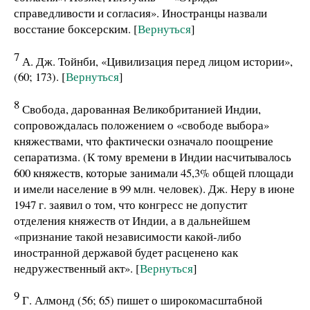
справедливости и согласия». Иностранцы назвали
восстание боксерским. [
Вернуться
]
7
А. Дж. Тойнби, «Цивилизация перед лицом истории»,
(60; 173). [
Вернуться
]
8
Свобода, дарованная Великобританией Индии,
сопровождалась положением о «свободе выбора»
княжествами, что фактически означало поощрение
сепаратизма. (К тому времени в Индии насчитывалось
600 княжеств, которые занимали 45,3% общей площади
и имели население в 99 млн. человек). Дж. Неру в июне
1947 г. заявил о том, что конгресс не допустит
отделения княжеств от Индии, а в дальнейшем
«признание такой независимости какой-либо
иностранной державой будет расценено как
недружественный акт». [
Вернуться
]
9
Г. Алмонд (56; 65) пишет о широкомасштабной