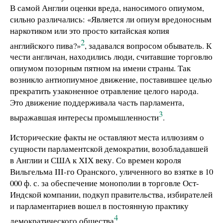
В самой Англии оценки вреда, наносимого опиумом,
сильно различались: «Является ли опиум вредоносным
наркотиком или это просто китайская копия
2
английского пива?»
, задавался вопросом обыватель. К
чести англичан, находились люди, считавшие торговлю
опиумом позорным пятном на имени страны. Так
возникло антиопиумное движение, поставившее целью
прекратить узаконенное отравление целого народа.
Это движение поддерживала часть парламента,
3
выражавшая интересы промышленности
.
Исторические факты не оставляют места иллюзиям о
сущности парламентской демократии, возобладавшей
в Англии и США к ХIХ веку. Со времен короля
Вильгельма III-го Оранского, уличенного во взятке в 10
000 ф. с. за обеспечение монополии в торговле Ост-
Индской компании, подкуп правительства, избирателей
и парламентариев вошел в постоянную практику
4
демократического общества
.