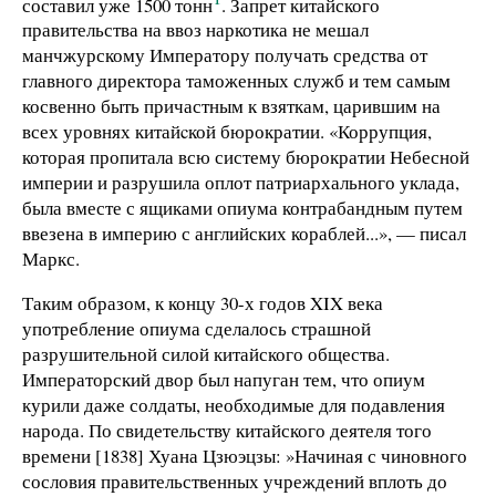
составил уже 1500 тонн
. Запрет китайского
правительства на ввоз наркотика не мешал
манчжурскому Императору получать средства от
главного директора таможенных служб и тем самым
косвенно быть причастным к взяткам, царившим на
всех уровнях китайcкой бюрократии. «Коррупция,
которая пропитала всю систему бюрократии Небесной
империи и разрушила оплот патриархального уклада,
была вместе с ящиками опиума контрабандным путем
ввезена в империю с английских кораблей...», — писал
Маркс.
Таким образом, к концу 30-х годов XIX века
употребление опиума сделалось страшной
разрушительной силой китайского общества.
Императорский двор был напуган тем, что опиум
курили даже солдаты, необходимые для подавления
народа. По свидетельству китайского деятеля того
времени [1838] Хуана Цзюэцзы: »Начиная с чиновного
сословия правительственных учреждений вплоть до