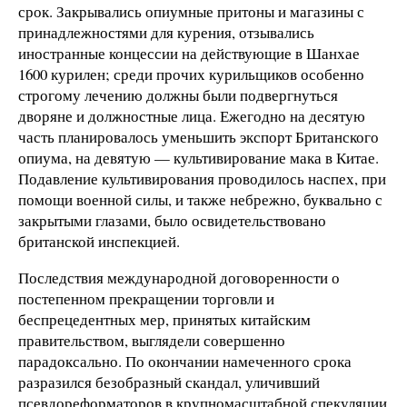
срок. Закрывались опиумные притоны и магазины с
принадлежностями для курения, отзывались
иностранные концессии на действующие в Шанхае
1600 курилен; среди прочих курильщиков особенно
строгому лечению должны были подвергнуться
дворяне и должностные лица. Ежегодно на десятую
часть планировалось уменьшить экспорт Британского
опиума, на девятую — культивирование мака в Китае.
Подавление культивирования проводилось наспех, при
помощи военной силы, и также небрежно, буквально с
закрытыми глазами, было освидетельствовано
британской инспекцией.
Последствия международной договоренности о
постепенном прекращении торговли и
беспрецедентных мер, принятых китайским
правительством, выглядели совершенно
парадоксально. По окончании намеченного срока
разразился безобразный скандал, уличивший
псевдореформаторов в крупномасштабной спекуляции