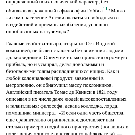
определенный психологический характер, без
11
обиняков выраженный в философии Гоббса
? Могло
ли само население Англии оказаться свободным от
воздействий и приемов закабаления, успешно
опробованных на туземцах?
Главные свойства товара, открытые Ост-Индской
компанией, не были оставлены без внимания людьми
дальновидными. Опиум не только приносил огромную
прибыль, но и усмирял, делал довольными и
безопасными толпы расплодившихся нищих. Как и
любой колониальный продукт, завезенный в
метрополию, он обнаружил массу поклонников.
Английский писатель Томас де Квинси в 1821 году
описывал в их числе даже людей высокопоставленных
и талантливых: философа, декана колледжа, лорда,
помощника министра... «И если одна часть общества,
еще сравнительно ограниченная, доставляет нам
столько примеров подобного пристрастия (попавших в
поле зрения одного единственного наблюдателя), —