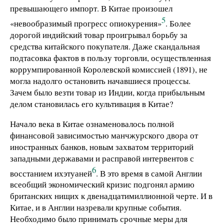
превышающего импорт. В Китае произошел
5
«невообразимый прогресс опиокурения»
. Более
дорогой индийский товар проигрывал борьбу за
средства китайского покупателя. Даже скандальная
подтасовка фактов в пользу торговли, осуществленная
коррумпированной Королевской комиссией (1891), не
могла надолго остановить начавшиеся процессы.
Зачем было везти товар из Индии, когда прибыльным
делом становилась его культивация в Китае?
Начало века в Китае ознаменовалось полной
финансовой зависимостью манчжурского двора от
иностранных банков, новым захватом территорий
западными державами и расправой интервентов с
6
восстанием ихэтуаней
. В это время в самой Англии
всеобщий экономический кризис подгонял армию
британских нищих к двенадцатимиллионной черте. И в
Китае, и в Англии назревали крупные события.
Необходимо было принимать срочные меры для