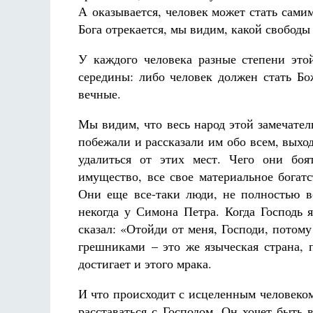
А оказывается, человек может стать самим
Бога отрекается, мы видим, какой свободы 
У каждого человека разные степени это
середины: либо человек должен стать Бо
вечные.
Мы видим, что весь народ этой замечател
побежали и рассказали им обо всем, выхо
удалиться от этих мест. Чего они боя
имущество, все свое материальное богат
Они еще все-таки люди, не полностью во
некогда у Симона Петра. Когда Господь 
сказал: «Отойди от меня, Господи, потом
грешниками – это же языческая страна, 
достигает и этого мрака.
И что происходит с исцеленным человеком?
расставаться с Господом. Он хочет быть 