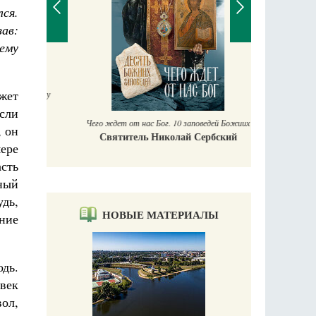
ся.
зав:
ему
П
Е
ожет
аучись у
если
Чего ждет от нас Бог. 10 заповедей Божиих
, он
Святитель Николай Сербский
мере
асть
нный
удь,
НОВЫЕ МАТЕРИАЛЫ
ение
одь.
овек
вол,