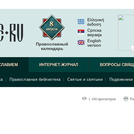
Ελληνική
έκδοση
Српска
верзиjа
English
Православный
version
календарь
СЛАВИЕМ
ИНТЕРНЕТ-ЖУРНАЛ
ВОПРОСЫ СВЯЩ
ка
|
Православная библиотека
|
Святые и святыни
|
Подвижники 
1 160 просмотров
Ра