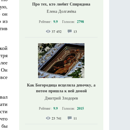
Про тех, кто любит Спиридона
кую,
Елена Долгачёва
 он
о из
Рейтинг:
9.9
Голосов:
2798
стив
37 452
13
ской
отря
лее
х Он
 все
Как Богородица исцелила девочку, а
потом пришла к ней домой
вал
Дмитрий Злодорев
ати
Рейтинг:
9.9
Голосов:
2015
ести
 что
23 741
11
 бы