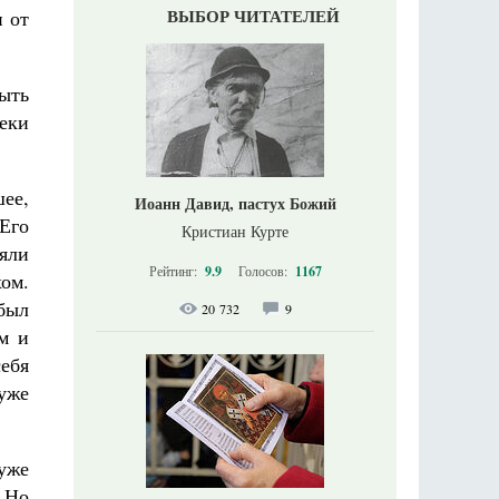
ВЫБОР ЧИТАТЕЛЕЙ
н от
ыть
еки
шее,
Иоанн Давид, пастух Божий
 Его
Кристиан Курте
яли
Рейтинг:
9.9
Голосов:
1167
ом.
был
20 732
9
м и
себя
 уже
 уже
. Но