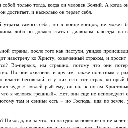
 собой только тогда, когда он человек Божий. А когда о
он достигает, и насколько он теряет себя.
й утраты самого себя, но в конце концов, не может б
жиим, либо он должен стать с диаволом навсегда, на в
ьной страны, после того как пастухи, увидев происшед
дит навстречу ко Христу, охваченный страхом, и просит
тся? Во-первых, им страшно, потому что они потер
ство. Но они охвачены и другим, также понятным страх
 власти бесовской, и у них есть тот страх, который 
явил чудо с ловлей рыб ему, он пал к ногам Христовы
у что я человек грешный». Нет, они еще не исповедуют 
потому там и свиньи есть – но Господь, идя по земле,
 Никогда, ни за что, ни на одно мгновение он не хочет
вместе с Его учениками и идти туда, куда Господь идет