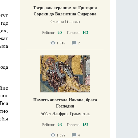
Тверь как терапия: от Григория
Сороки до Валентина Сидорова
огут
Оксана Головко
 где
щих,
Рейтинг:
9.8
Голосов:
102
ожат
1 718
2
была
рода
йне
ают
Память апостола Иакова, брата
Вся
Господня
тно
Аббат Эльфрик Грамматик
обы
Рейтинг:
9.9
Голосов:
152
1 578
4