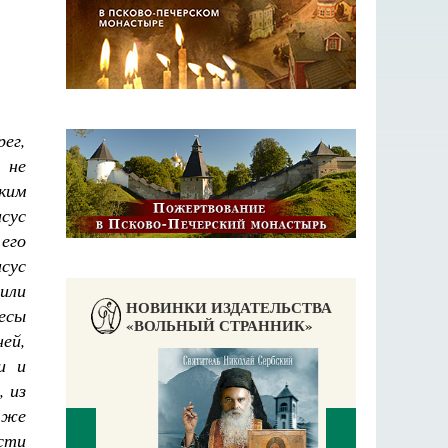
ег,
 не
мким
исус
 его
сус
сили
НОВИНКИ ИЗДАТЕЛЬСТВА
бесы
«ВОЛЬНЫЙ СТРАННИК»
ней,
и и
, из
е же
сти