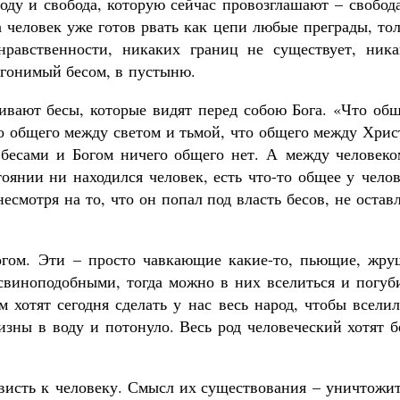
оду и свобода, которую сейчас провозглашают – свобод
а человек уже готов рвать как цепи любые преграды, то
нравственности, никаких границ не существует, ника
, гонимый бесом, в пустыню.
вают бесы, которые видят перед собою Бога. «Что общ
о общего между светом и тьмой, что общего между Хрис
бесами и Богом ничего общего нет. А между человеко
тоянии ни находился человек, есть что-то общее у чело
несмотря на то, что он попал под власть бесов, не остав
огом. Эти – просто чавкающие какие-то, пьющие, жру
 свиноподобными, тогда можно в них вселиться и погуб
 хотят сегодня сделать у нас весь народ, чтобы всели
тизны в воду и потонуло. Весь род человеческий хотят 
ависть к человеку. Смысл их существования – уничтожи