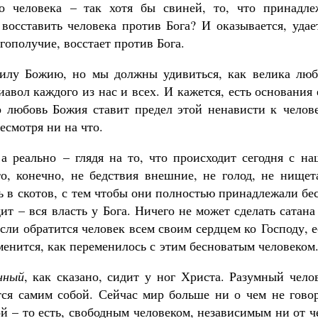
го человека – так хотя бы свиней, то, что принадле
 восставить человека против Бога? И оказывается, удае
агополучие, восстает против Бога.
силу Божию, но мы должны удивиться, как велика люб
авол каждого из нас и всех. И кажется, есть основания
о любовь Божия ставит предел этой ненависти к челове
есмотря ни на что.
 а реально – глядя на то, что происходит сегодня с н
о, конечно, не бедствия внешние, не голод, не нищета
ь в скотов, с тем чтобы они полностью принадлежали бе
т – вся власть у Бога. Ничего не может сделать сатана
сли обратится человек всем своим сердцем ко Господу, 
еменится, как переменилось с этим бесноватым человеком
нный
, как сказано, сидит у ног Христа. Разумный чело
тся самим собой. Сейчас мир больше ни о чем не говор
ой – то есть, свободным человеком, независимым ни от ч