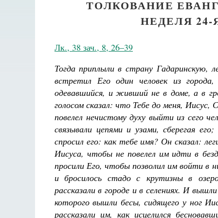
ТОЛКОВАНИЕ ЕВАНГ
НЕДЕЛЯ 24
Лк., 38 зач., 8, 26–39
Тогда приплыли в страну Гадаринскую, 
встретил Его один человек из города
одевавшийся, и живший не в доме, а в гр
голосом сказал: что Тебе до меня, Иисус,
повелел нечистому духу выйти из сего че
связывали цепями и узами, сберегая его
спросил его: как тебе имя? Он сказал: ле
Иисуса, чтобы не повелел им идти в без
просили Его, чтобы позволил им войти в ни
и бросилось стадо с крутизны в озер
рассказали в городе и в селениях. И вышли
которого вышли бесы, сидящего у ног Ии
рассказали им, как исцелился бесновав