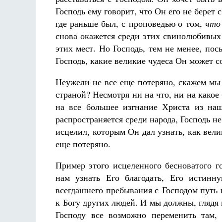
Господь ему говорит, что Он его не берет
где раньше был, с проповедью о том,
чт
о
снова окажется среди этих свинолюбивых 
этих мест. Но Господь, тем не менее, пос
Господь, какие великие чудеса Он может с
Неужели не все еще потеряно, скажем мы
страной? Несмотря ни на что, ни на какое
на все большее изгнание Христа из наш
распространяется среди народа, Господь н
исцелил, которым Он дал узнать, как вели
еще потеряно.
Пример этого исцеленного бесноватого г
нам узнать Его благодать, Его истинн
всегдашнего пребывания с Господом путь в
к Богу других людей. И мы должны, глядя 
Господу все возможно переменить там,