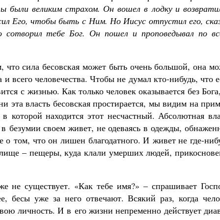
ы были великим страхом. Он вошел в лодку и возвратил
сил Его, чтобы быть с Ним. Но Иисус отпустил его, ска
о сотворил тебе Бог. Он пошел и проповедывал по вс
, что сила бесовская может быть очень большой, она м
Великомученик Георгий Победоносец. Н
святого
и всего человечества. Чтобы не думал кто-нибудь, что 
Роман Котов
Как найти своё место в жизни
вится с жизнью. Как только человек оказывается без Бога
Кирилл Мурышев
ни эта власть бесовская простирается, мы видим на при
, в которой находится этот несчастный. Абсолютная вл
к в безумии своем живет, не одеваясь в одежды, обнаже
е о том, что он лишен благодатного. И живет не где-ниб
жилище – пещеры, куда клали умерших людей, прикоснов
уже не существует. «Как тебе имя?» – спрашивает Госп
ее, бесы уже за него отвечают. Всякий раз, когда чел
 свою личность. И в его жизни непременно действует диа