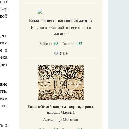
а от
лько
кой
Когда начнется настоящая жизнь?
Из книги «Как найти свое место в
жизни​»
его
том
Рейтинг:
9.8
Голосов:
157
м и
2 419
века
ляет
щие
ить.
лись
бесы
Европейский нацизм: корни, крона,
плоды. Часть 1
Александр Мосякин
ть и