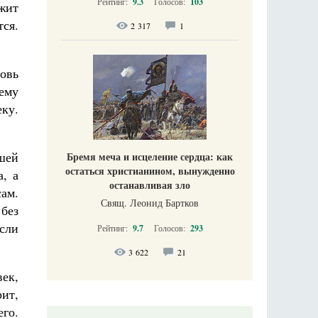
Рейтинг:
9.3
Голосов:
103
жит
тся.
2 317
1
овь
 ему
ку.
ашей
Бремя меча и исцеление сердца: как
остаться христианином, вынужденно
, а
останавливая зло
сам.
Свящ. Леонид Бартков
 без
если
Рейтинг:
9.7
Голосов:
293
.
3 622
21
век,
ит,
его.