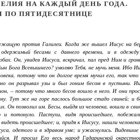
ЕЛИЯ НА КАЖДЫЙ ДЕНЬ ГОДА.
-Я ПО ПЯТИДЕСЯТНИЦЕ
лежащую против Галилеи. Когда же вышел Иисус на бер
, одержимый бесами с давнего времени, и в одежду
обах. Он, увидев Иисуса, вскричал, пал пред Ним и гро
 Сын Бога Всевышнего? умоляю Тебя, не мучь меня. Ибо И
ловека, потому что он долгое время мучил его, так что
; но он разрывал узы и был гоним бесом в пустыни. Ии
гион, – потому что много бесов вошло в него. И они про
дну. Тут же на горе паслось большое стадо свиней; и 
х. Он позволил им. Бесы, выйдя из человека, вошли в сви
о и потонуло. Пастухи, видя происшедшее, побежал
 видеть происшедшее; и, придя к Иисусу, нашли человека
суса, одетого и в здравом уме; и ужаснулись. Видевши
шийся. И просил Его весь народ Гадаринской окрестно