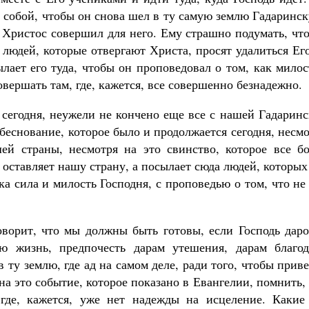
 с собой, чтобы он снова шел в ту самую землю Гадаринс
Христос совершил для него. Ему страшно подумать, что
людей, которые отвергают Христа, просят удалиться Ег
ылает его туда, чтобы он проповедовал о том, как мило
овершать там, где, кажется, все совершенно безнадежно.
 сегодня, неужели не кончено еще все с нашей Гадарин
 беснование, которое было и продолжается сегодня, несм
ей страны, несмотря на это свинство, которое все бо
е оставляет нашу страну, а посылает сюда людей, которы
ка сила и милость Господня, с проповедью о том, что не
оворит, что мы должны быть готовы, если Господь даро
ую жизнь, предпочесть дарам утешения, дарам благод
 ту землю, где ад на самом деле, ради того, чтобы прив
на это событие, которое показано в Евангелии, помнить,
 где, кажется, уже нет надежды на исцеление. Какие