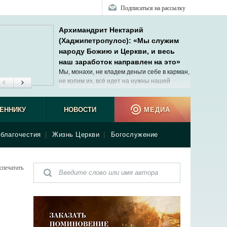
Подписаться на рассылку
Архимандрит Нектарий
(Хаджипетропулос): «Мы служим
народу Божию и Церкви, и весь
наш заработок направлен на это»
Мы, монахи, не кладем деньги себе в карман,
не копим их, всё идет на нужны нашей
общины.
ЕННИКУ
НОВОСТИ
МЕДИА
благочестия
|
Жизнь Церкви
|
Богослужение
спечатать