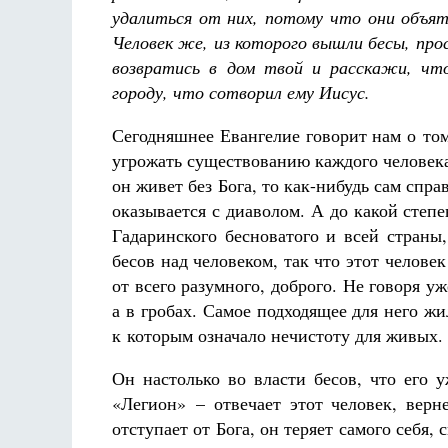
удалиться от них, потому что они объят
Человек же, из которого вышли бесы, про
возвратись в дом твой и расскажи, чт
городу, что сотворил ему Иисус.
Сегодняшнее Евангелие говорит нам о том
угрожать существованию каждого человека 
Разлуки не будет
Фредерика де Грааф
он живет без Бога, то как-нибудь сам спра
оказывается с диаволом. А до какой степе
Гадаринского бесноватого и всей страны
бесов над человеком, так что этот челове
от всего разумного, доброго. Не говоря уж
а в гробах. Самое подходящее для него 
к которым означало нечистоту для живых.
Он настолько во власти бесов, что его 
«Легион» – отвечает этот человек, верн
отступает от Бога, он теряет самого себя,