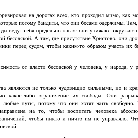
оризировал на дорогах всех, кто проходил мимо, как м
которые потому бандиты, что они бесами одержимы. Там,
люди ведут себя предельно нагло: они унижают окружаю
й бесовской. А там, где присутствие Христово, они др
пники перед судом, чтобы каким-то образом участь их 
исимость от власти бесовской у человека, у народа, у 
тва являются не только чудовищно сильными, но и кра
мо какое-либо ограничение их свободы. Они разрыв
, любые путы, потому что они хотят жить свободно. 
направлена на то, чтобы воспитать человека абсолю
раничений, чтобы никто и ничто им не управляло. Чт
овской.