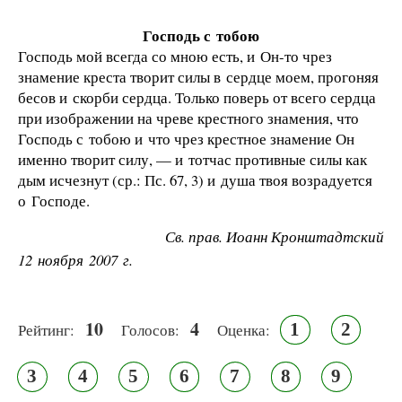
Господь с тобою
Господь мой всегда со мною есть, и Он-то чрез
знамение креста творит силы в сердце моем, прогоняя
бесов и скорби сердца. Только поверь от всего сердца
при изображении на чреве крестного знамения, что
Господь с тобою и что чрез крестное знамение Он
именно творит силу, — и тотчас противные силы как
дым исчезнут (ср.: Пс. 67, 3) и душа твоя возрадуется
о Господе.
Св. прав. Иоанн Кронштадтский
12 ноября 2007 г.
10
4
1
2
Рейтинг:
Голосов:
Оценка:
3
4
5
6
7
8
9