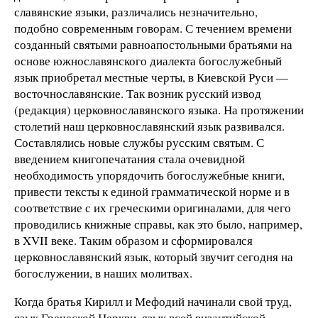
славянские языки, различались незначительно,
подобно современным говорам. С течением времени
созданный святыми равноапостольными братьями на
основе южнославянского диалекта богослужебный
язык приобретал местные черты, в Киевской Руси —
восточнославянские. Так возник русский извод
(редакция) церковнославянского языка. На протяжении
столетий наш церковнославянский язык развивался.
Составлялись новые службы русским святым. С
введением книгопечатания стала очевидной
необходимость упорядочить богослужебные книги,
привести тексты к единой грамматической норме и в
соответствие с их греческими оригиналами, для чего
проводились книжные справы, как это было, например,
в XVII веке. Таким образом и сформировался
церковнославянский язык, который звучит сегодня на
богослужении, в наших молитвах.
Когда братья Кирилл и Мефодий начинали свой труд,
язык Греческой Церкви, язык всей византийской