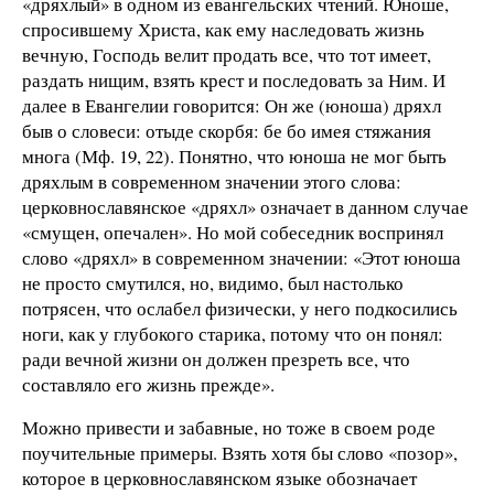
«дряхлый» в одном из евангельских чтений. Юноше,
спросившему Христа, как ему наследовать жизнь
вечную, Господь велит продать все, что тот имеет,
раздать нищим, взять крест и последовать за Ним. И
далее в Евангелии говорится: Он же (юноша) дряхл
быв о словеси: отыде скорбя: бе бо имея стяжания
многа (Мф. 19, 22). Понятно, что юноша не мог быть
дряхлым в современном значении этого слова:
церковнославянское «дряхл» означает в данном случае
«смущен, опечален». Но мой собеседник воспринял
слово «дряхл» в современном значении: «Этот юноша
не просто смутился, но, видимо, был настолько
потрясен, что ослабел физически, у него подкосились
ноги, как у глубокого старика, потому что он понял:
ради вечной жизни он должен презреть все, что
составляло его жизнь прежде».
Можно привести и забавные, но тоже в своем роде
поучительные примеры. Взять хотя бы слово «позор»,
которое в церковнославянском языке обозначает