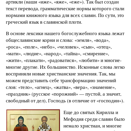
артикли (наши «иже», «яже», «еже»). Так был создан
текст перевода, грамматические нормы которого стали
нормами книжного языка для всех славян. По сути, это
греческий язык в славянской плоти.
В основе лексики нашего богослужебного языка лежат
общеславянские корни и слова: «земля», «вода»,
«роса», «поле», «небо», «человек», «сын», «отец»,
«мати», «людие», «народ», «тайна», «смирение»,
«жити», «плакати», «радоватися», «любити» и многие-
многие другие. Их большинство. Исконные слова легко
восприняли новые христианские значения. Так, мы
можем представить себе трансформацию значений
слов: «тело», «агнец», «жатва», «вера», «знамение»,
«праздник» (русское «порожний» — пустой, а значит,
свободный от дел), Господь (в отличие от «господин»).
Еще до святых Кирилла и
Мефодия среди славян было
немало христиан, и многие