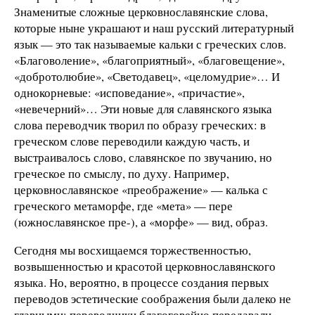
Знаменитые сложные церковнославянские слова,
которые ныне украшают и наш русский литературный
язык — это так называемые кальки с греческих слов.
«Благоволение», «благоприятный», «благовещение»,
«добротолюбие», «Светодавец», «целомудрие»… И
однокорневые: «исповедание», «причастие»,
«невечерний»… Эти новые для славянского языка
слова переводчик творил по образу греческих: в
греческом слове переводили каждую часть, и
выстраивалось слово, славянское по звучанию, но
греческое по смыслу, по духу. Например,
церковнославянское «преображение» — калька с
греческого метаморфе, где «мета» — пере
(южнославянское пре-), а «морфе» — вид, образ.
Сегодня мы восхищаемся торжественностью,
возвышенностью и красотой церковнославянского
языка. Но, вероятно, в процессе создания первых
переводов эстетические соображения были далеко не
главными: переводчики благоговейно передавали