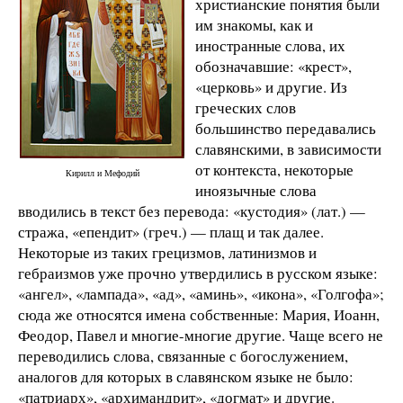
христианские понятия были
им знакомы, как и
иностранные слова, их
обозначавшие: «крест»,
«церковь» и другие. Из
греческих слов
большинство передавались
славянскими, в зависимости
от контекста, некоторые
Кирилл и Мефодий
иноязычные слова
вводились в текст без перевода: «кустодия» (лат.) —
стража, «епендит» (греч.) — плащ и так далее.
Некоторые из таких грецизмов, латинизмов и
гебраизмов уже прочно утвердились в русском языке:
«ангел», «лампада», «ад», «аминь», «икона», «Голгофа»;
сюда же относятся имена собственные: Мария, Иоанн,
Феодор, Павел и многие-многие другие. Чаще всего не
переводились слова, связанные с богослужением,
аналогов для которых в славянском языке не было:
«патриарх», «архимандрит», «догмат» и другие.