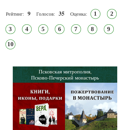
9
35
1
2
Рейтинг:
Голосов:
Оценка:
3
4
5
6
7
8
9
10
Псковская митрополия,
Псково-Печерский монастырь