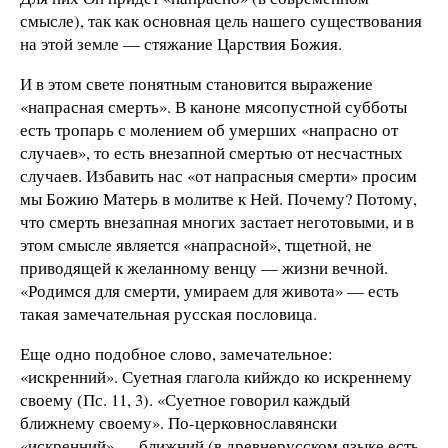
смысле), так как основная цель нашего существования
на этой земле — стяжание Царствия Божия.
И в этом свете понятным становится выражение
«напрасная смерть». В каноне мясопустной субботы
есть тропарь с молением об умерших «напрасно от
случаев», то есть внезапной смертью от несчастных
случаев. Избавить нас «от напрасныя смерти» просим
мы Божию Матерь в молитве к Ней. Почему? Потому,
что смерть внезапная многих застает неготовыми, и в
этом смысле является «напрасной», тщетной, не
приводящей к желанному венцу — жизни вечной.
«Родимся для смерти, умираем для живота» — есть
такая замечательная русская пословица.
Еще одно подобное слово, замечательное:
«искренний». Суетная глагола кийждо ко искреннему
своему (Пс. 11, 3). «Суетное говорил каждый
ближнему своему». По-церковнославянски
«искренний» — ближний (в древнерусском языке есть