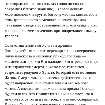
некоторых славянских языках слово до сих пор
сохраняет близкое значение). В современных
молитвословах и других богослужебных книгах его в
этом тропаре часто заменяют на «внезапу» или
«внезапно», ведь в современном русском языке слово
«напрасно» имеет значение, противоречащее смыслу
тропаря.
Однако значение этого слова в древних
богослужебных текстах переводит нас в совершенно
иную плоскость мышления: приход Господа —
желанен для тех, кто Его ожидает, кто отрекся от мира
и не страшится смерти, а желает ее, готовится
встретить грядущего Христа, Который есть истинная
Жизнь. Смерть такого человека, действительно, не
будет напрасной: она станет венцом его земного
жития. А внезапным, неожиданным приход Господа
будет для тех, кто Пришествия Божия не чает, кто к
нему не готов, хотя и знал всегда, что оно совершится.
Для них Он придет «напрасно» (в современном