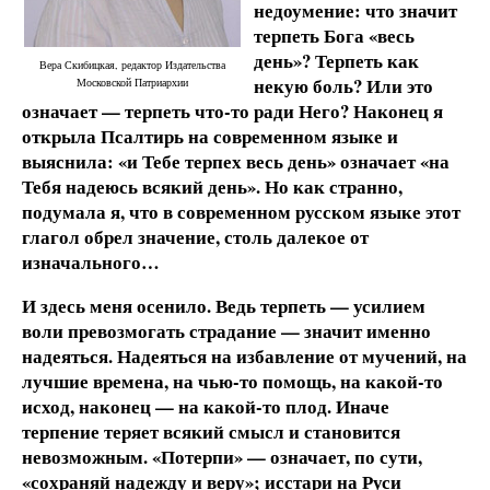
недоумение: что значит
терпеть Бога «весь
день»? Терпеть как
Вера Скибицкая, редактор Издательства
некую боль? Или это
Московской Патриархии
означает — терпеть что-то ради Него? Наконец я
открыла Псалтирь на современном языке и
выяснила: «и Тебе терпех весь день» означает «на
Тебя надеюсь всякий день». Но как странно,
подумала я, что в современном русском языке этот
глагол обрел значение, столь далекое от
изначального…
И здесь меня осенило. Ведь терпеть — усилием
воли превозмогать страдание — значит именно
надеяться. Надеяться на избавление от мучений, на
лучшие времена, на чью-то помощь, на какой-то
исход, наконец — на какой-то плод. Иначе
терпение теряет всякий смысл и становится
невозможным. «Потерпи» — означает, по сути,
«сохраняй надежду и веру»; исстари на Руси