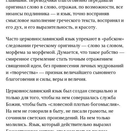
оригинал слово в слово, отражая, по возможности, все
нюансы подлинника — и язык, точно восприняв
смысловое наполнение греческого текста, воспринял и
его дух, и его выразительность, и красоту.
Часто церковнославянский язык упрекают в «рабском»
следовании греческому оригиналу — слово за словом,
морфема за морфемой. Думается, что такое рабство —
смиренное стремление стать точным отражением
священной идеи, без привнесения личных мудрований
и «творчества» — признак величайшего сыновнего
благоговения и силы, веры и величия.
Церковнославянский язык был создан специально и
только для того, чтобы на нем совершалась служба
Божия, чтобы быть «словесной плотью богомыслия».
На нем не говорили в быту, не писали грамоты, не
сочиняли светских произведений. На нем только
молились. Язык, который действительно выразил
Божественную истину, стал называться языком