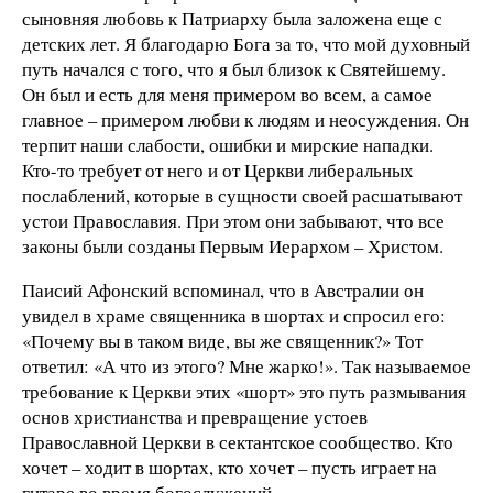
сыновняя любовь к Патриарху была заложена еще с
детских лет. Я благодарю Бога за то, что мой духовный
путь начался с того, что я был близок к Святейшему.
Он был и есть для меня примером во всем, а самое
главное – примером любви к людям и неосуждения. Он
терпит наши слабости, ошибки и мирские нападки.
Кто-то требует от него и от Церкви либеральных
послаблений, которые в сущности своей расшатывают
устои Православия. При этом они забывают, что все
законы были созданы Первым Иерархом – Христом.
Паисий Афонский вспоминал, что в Австралии он
увидел в храме священника в шортах и спросил его:
«Почему вы в таком виде, вы же священник?» Тот
ответил: «А что из этого? Мне жарко!». Так называемое
требование к Церкви этих «шорт» это путь размывания
основ христианства и превращение устоев
Православной Церкви в сектантское сообщество. Кто
хочет – ходит в шортах, кто хочет – пусть играет на
гитаре во время богослужений.