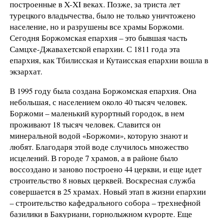
построенные в X-XI веках. Позже, за триста лет
турецкого владычества, было не только уничтожено
население, но и разрушены все храмы Боржоми.
Сегодня Боржомская епархия – это бывшая часть
Самцхе-Джавахетской епархии. С 1811 года эта
епархия, как Тбилисская и Кутаисская епархии вошла в
экзархат.
В 1995 году была создана Боржомская епархия. Она
небольшая, с населением около 40 тысяч человек.
Боржоми – маленький курортный городок, в нем
проживают 18 тысяч человек. Славится он
минеральной водой «Боржоми», которую знают и
любят. Благодаря этой воде случилось множество
исцелений. В городе 7 храмов, а в районе было
воссоздано и заново построено 44 церкви, и еще идет
строительство 8 новых церквей. Воскресная служба
совершается в 25 храмах. Новый этап в жизни епархии
– строительство кафедрального собора – трехнефной
базилики в Бакуриани, горнолыжном курорте. Еще