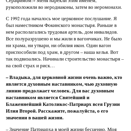
Серафимом!» Меня нарекли этим именем,
рукоположили во иеродиаконы, затем во иеромонахи.
С 1992 года началось мое церковное послушание. Я
был наместником Фокинского монастыря. Раньше в
нем располагались трудовая артель, дом инвалидов.
Все полуразрушено и мы жили в вагончиках. Не было
ни храма, ни утвари, ни обилия икон. Один вагон
приспособили под храм, в другом – наша келья. Вот
так подвизались. Начинали строительство монастыря –
на свой страх и риск…
– Владыка, для церковной жизни очень важно, кто
является духовным наставником, чью духовную
линию продолжает человек. Для вас духовным
наставником является Святейший и
Блаженнейший Католикос-Патриарх всея Грузии
Илия Второй. Расскажите, пожалуйста, о его
значении в вашей жизни.
– Значение Патриарха в моей жизни бесценно. Моя