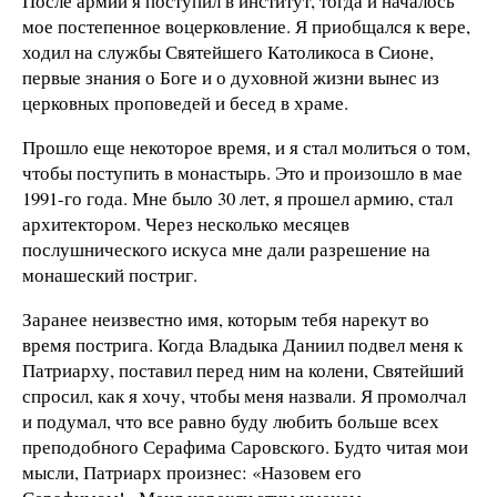
После армии я поступил в институт, тогда и началось
мое постепенное воцерковление. Я приобщался к вере,
ходил на службы Святейшего Католикоса в Сионе,
первые знания о Боге и о духовной жизни вынес из
церковных проповедей и бесед в храме.
Прошло еще некоторое время, и я стал молиться о том,
чтобы поступить в монастырь. Это и произошло в мае
1991-го года. Мне было 30 лет, я прошел армию, стал
архитектором. Через несколько месяцев
послушнического искуса мне дали разрешение на
монашеский постриг.
Заранее неизвестно имя, которым тебя нарекут во
время пострига. Когда Владыка Даниил подвел меня к
Патриарху, поставил перед ним на колени, Святейший
спросил, как я хочу, чтобы меня назвали. Я промолчал
и подумал, что все равно буду любить больше всех
преподобного Серафима Саровского. Будто читая мои
мысли, Патриарх произнес: «Назовем его