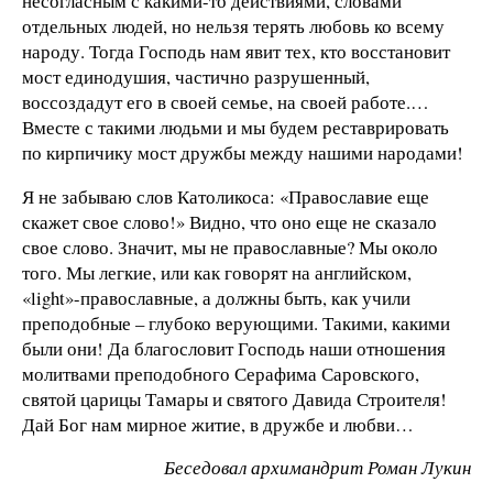
несогласным с какими-то действиями, словами
отдельных людей, но нельзя терять любовь ко всему
народу. Тогда Господь нам явит тех, кто восстановит
мост единодушия, частично разрушенный,
воссоздадут его в своей семье, на своей работе.…
Вместе с такими людьми и мы будем реставрировать
по кирпичику мост дружбы между нашими народами!
Я не забываю слов Католикоса: «Православие еще
скажет свое слово!» Видно, что оно еще не сказало
свое слово. Значит, мы не православные? Мы около
того. Мы легкие, или как говорят на английском,
«light»-православные, а должны быть, как учили
преподобные – глубоко верующими. Такими, какими
были они! Да благословит Господь наши отношения
молитвами преподобного Серафима Саровского,
святой царицы Тамары и святого Давида Строителя!
Дай Бог нам мирное житие, в дружбе и любви…
Беседовал архимандрит Роман Лукин