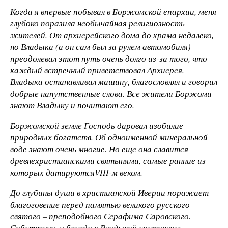
Когда я впервые побывал в Боржомской епархии, меня
глубоко поразила необычайная религиозность
жителей. От архиерейского дома до храма недалеко,
но Владыка (а он сам был за рулем автомобиля)
преодолевал этот путь очень долго из-за того, что
каждый встречный приветствовал Архиерея.
Владыка останавливал машину, благословлял и говорил
добрые напутственные слова. Все жители Боржоми
знают Владыку и почитают его.
Боржомской земле Господь даровал изобилие
природных богатств. Об одноименной минеральной
воде знают очень многие. Но еще она славится
древнехристианскими святынями, самые ранние из
которых датируются
VIII-м веком.
До глубины души в христианской Иверии поражает
благоговение перед памятью великого русского
святого – преподобного Серафима Саровского.
Собственно, и беседа с Владыкой состоялась