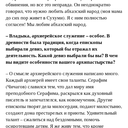
обвинения, но все это неправда. Он неоднократно
говорил, что нужно любить абхазский народ (моя мама
до сих пор живет в Сухуми). Я с ним полностью
согласен! Мы любим абхазский народ.
– Владыка, архиерейское служение – особое. В
древности была традиция, когда епископы
выбирали девиз, который бы отражал их
деятельность. Какой девиз выбрали бы вы? В чем
вы видите особенности вашего архипастырства?
– О смысле архиерейского служения написано много.
Каждый архиерей имеет свои таланты. Серафим
(Чичагов) славился тем, что дал миру имя
преподобного Серафима, раскрылся как духовный
писатель и запечатлелся, как новомученик. Другие
епископы творят дела милосердия, подают милостыню,
создают дома престарелых и приюты. Удивительный
талант – сжалиться над бездомными, помочь
осиротевшим детям. Я же живу тем, что кроме