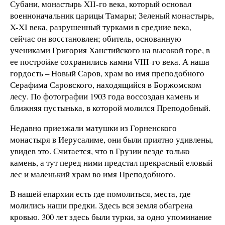
Субани, монастырь XII-го века, который основал
военноначальник царицы Тамары; Зеленый монастырь,
X-XI века, разрушенный турками в средние века,
сейчас он восстановлен; обитель, основанную
учениками Григория Ханстийского на высокой горе, в
ее постройке сохранились камни VIII-го века. А наша
гордость – Новый Саров, храм во имя преподобного
Серафима Саровского, находящийся в Боржомском
лесу. По фотографии 1903 года воссоздан камень и
ближняя пустынька, в которой молился Преподобный.
Недавно приезжали матушки из Горненского
монастыря в Иерусалиме, они были приятно удивлены,
увидев это. Считается, что в Грузии везде только
камень, а тут перед ними предстал прекрасный еловый
лес и маленький храм во имя Преподобного.
В нашей епархии есть где помолиться, места, где
молились наши предки. Здесь вся земля обагрена
кровью. 300 лет здесь были турки, за одно упоминание