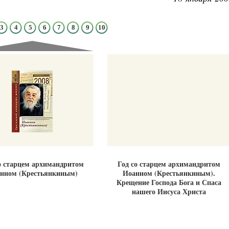
3
4
5
6
7
8
9
10
Великомученик Георгий Победоносец. Н
святого
Роман Котов
Как найти своё место в жизни
Кирилл Мурышев
о старцем архимандритом
Год со старцем архимандритом
нном (Крестьянкиным)
Иоанном (Крестьянкиным).
Крещение Господа Бога и Спаса
нашего Иисуса Христа