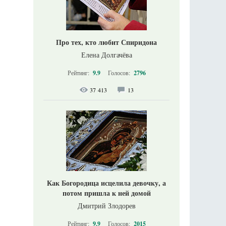
Про тех, кто любит Спиридона
Елена Долгачёва
Рейтинг:
9.9
Голосов:
2796
37 413
13
Как Богородица исцелила девочку, а
потом пришла к ней домой
Дмитрий Злодорев
Рейтинг:
9.9
Голосов:
2015