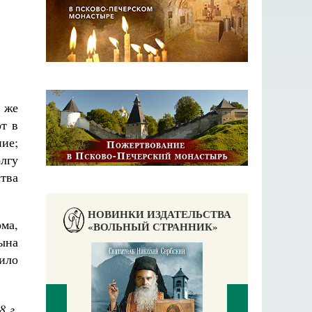
 же
от в
ние;
олгу
тва
НОВИНКИ ИЗДАТЕЛЬСТВА
ома,
«ВОЛЬНЫЙ СТРАННИК»
ына
ило
8 г.