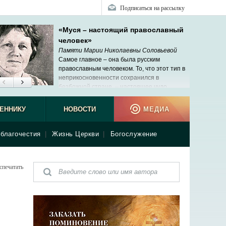
Подписаться на рассылку
«Муся – настоящий православный
человек»
Памяти Марии Николаевны Соловьевой
Самое главное – она была русским
православным человеком. То, что этот тип в
неприкосновенности сохранился в
безбожной стране, – настоящее чудо.
ЕННИКУ
НОВОСТИ
МЕДИА
благочестия
|
Жизнь Церкви
|
Богослужение
спечатать