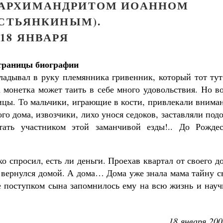
М АРХИМАНДРИТОМ ИОАННОМ
ЕСТЬЯНКИНЫМ).
18 ЯНВАРЯ
траницы биографии
ладывал в руку племянника гривенник, который тот тут
а монетка может таить в себе много удовольствия. Но в
лицы. То мальчики, играющие в кости, привлекали внима
го дома, извозчики, лихо унося седоков, заставляли под
тать участником этой заманчивой езды!.. До Рождес
о спросил, есть ли деньги. Проехав квартал от своего д
 вернулся домой. А дома… Дома уже знала мама тайну с
е поступком сына запомнилось ему на всю жизнь и науч
18 января 200