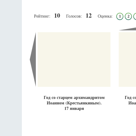
10
12
Рейтинг:
Голосов:
Оценка:
1
2
Разлуки не будет
Фредерика де Грааф
Год со старцем архимандритом
Год с
Иоанном (Крестьянкиным).
Иоа
17 января