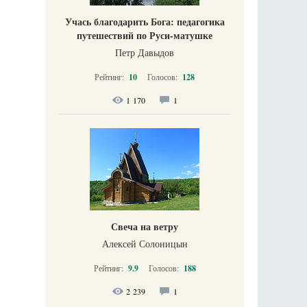
Учась благодарить Бога: педагогика
путешествий по Руси-матушке
Петр Давыдов
Рейтинг:
10
Голосов:
128
1 170
1
Свеча на ветру
Алексей Солоницын
Рейтинг:
9.9
Голосов:
188
2 239
1