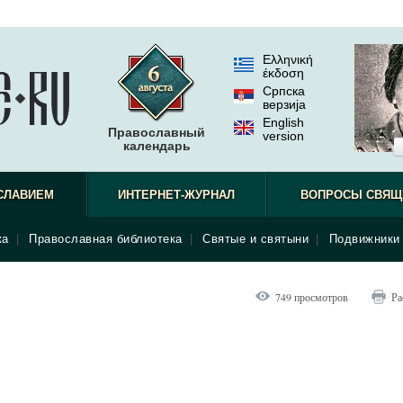
Ελληνική
έκδοση
Српска
верзиjа
English
Православный
version
календарь
СЛАВИЕМ
ИНТЕРНЕТ-ЖУРНАЛ
ВОПРОСЫ СВЯЩ
ка
|
Православная библиотека
|
Святые и святыни
|
Подвижники 
749 просмотров
Ра