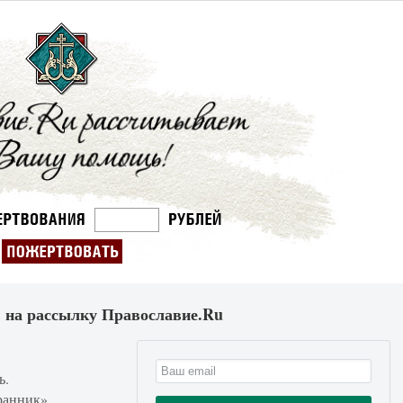
 на рассылку Православие.Ru
ь.
ранник».