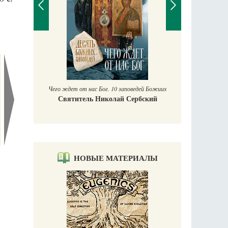
П
Е
аучись у
Чего ждет от нас Бог. 10 заповедей Божиих
Святитель Николай Сербский
НОВЫЕ МАТЕРИАЛЫ