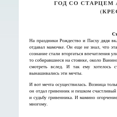
ГОД СО СТАРЦЕ
(КР
С
На праздники Рождество и Пасху дядя вк
отдавал мамочке. Он еще не знал, что эт
сознание стали вторгаться впечатления у
то собиравшиеся на стоянке, около Ванино
смотреть вслед. И так ему хотелось с
вынашивались эти мечты.
И вот мечта осуществилась. Возница тольк
он отдал гривенник и пешком счастливый
и судьбу гривенника. И мамино огорчени
многому.