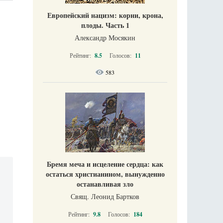
Европейский нацизм: корни, крона,
плоды. Часть 1
Александр Мосякин
Рейтинг:
8.5
Голосов:
11
583
Бремя меча и исцеление сердца: как
остаться христианином, вынужденно
останавливая зло
Свящ. Леонид Бартков
Рейтинг:
9.8
Голосов:
184