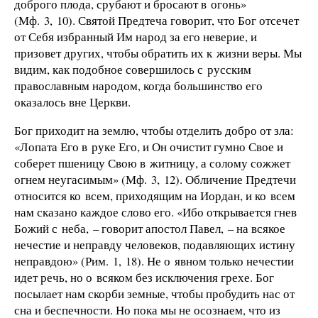
доброго плода, срубают и бросают в огонь»
(Мф. 3, 10). Святой Предтеча говорит, что Бог отсечет
от Себя избранный Им народ за его неверие, и
призовет других, чтобы обратить их к жизни веры. Мы
видим, как подобное совершилось с русским
православным народом, когда большинство его
оказалось вне Церкви.
Бог приходит на землю, чтобы отделить добро от зла:
«Лопата Его в руке Его, и Он очистит гумно Свое и
соберет пшеницу Свою в житницу, а солому сожжет
огнем неугасимым» (Мф. 3, 12). Обличение Предтечи
относится ко всем, приходящим на Иордан, и ко всем
нам сказано каждое слово его. «Ибо открывается гнев
Божий с неба, – говорит апостол Павел, – на всякое
нечестие и неправду человеков, подавляющих истину
неправдою» (Рим. 1, 18). Не о явном только нечестии
идет речь, но о всяком без исключения грехе. Бог
посылает нам скорби земные, чтобы пробудить нас от
сна и беспечности. Но пока мы не осознаем, что из