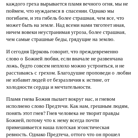
каждого греха вырывается пламя вечного огня, мы не
поймем, что нуждаемся в спасении. Однако мы
погибаем, и эта гибель более страшная, чем все, что
может быть на земле. Над всеми нами тяготеет иная,
ничем вовеки неустранимая угроза, более страшная,
чем самые страшные беды, грядущие на землю.
И сегодня Церковь говорит, что преждевременно
слово о Божией любви, если вначале не развенчана
ложь, будто совсем неплохо можно устроиться, и не
расставаясь с грехом. Благодушие проповеди о любви
не избавит людей от безразличия к истине, от
холодности сердца и мечтательности.
Пламя гнева Божия пылает вокруг нас, и гневом
исполнено слово Предтечи. Как нам, грешным людям,
понять этот гнев? Гнев человека не творит правды
Божией, потому что к нему всегда почти
примешивается наша плотская эгоистическая
ревность. Однако Предтеча, оттого что он прошел