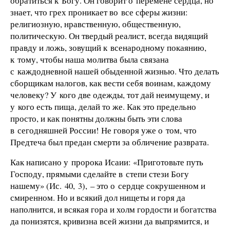
обратиться к Богу. Он говорит о перемене сердца, но
знает, что грех проникает во все сферы жизни:
религиозную, нравственную, общественную,
политическую. Он твердый реалист, всегда видящий
правду и ложь, зовущий к всенародному покаянию,
к тому, чтобы наша молитва была связана
с каждодневной нашей обыденной жизнью. Что делать
сборщикам налогов, как вести себя воинам, каждому
человеку? У кого две одежды, тот дай неимущему, и
у кого есть пища, делай то же. Как это предельно
просто, и как понятны должны быть эти слова
в сегодняшней России! Не говоря уже о том, что
Предтеча был предан смерти за обличение разврата.
Как написано у пророка Исаии: «Приготовьте путь
Господу, прямыми сделайте в степи стези Богу
нашему» (Ис. 40, 3), – это о сердце сокрушенном и
смиренном. Но и всякий дол нищеты и горя да
наполнится, и всякая гора и холм гордости и богатства
да понизятся, кривизна всей жизни да выпрямится, и