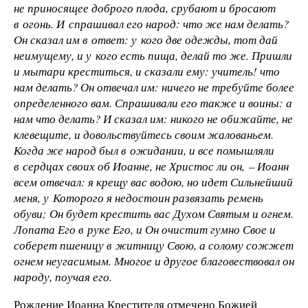
не приносящее доброго плода, срубают и бросают
в огонь. И спрашивал его народ: что же нам делать?
Он сказал им в ответ: у кого две одежды, тот дай
неимущему, и у кого есть пища, делай то же. Пришли
и мытари креститься, и сказали ему: учитель! что
нам делать? Он отвечал им: ничего не требуйте более
определенного вам. Спрашивали его также и воины: а
нам что делать? И сказал им: никого не обижайте, не
клевещите, и довольствуйтесь своим жалованьем.
Когда же народ был в ожидании, и все помышляли
в сердцах своих об Иоанне, не Христос ли он, – Иоанн
всем отвечал: я крещу вас водою, но идет Сильнейший
меня, у Которого я недостоин развязать ремень
обуви; Он будет крестить вас Духом Святым и огнем.
Лопата Его в руке Его, и Он очистит гумно Свое и
соберет пшеницу в житницу Свою, а солому сожжет
огнем неугасимым. Многое и другое благовествовал он
народу, поучая его.
Рождение Иоанна Крестителя отмечено Божией