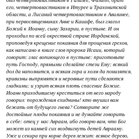
его, четвертовластником в Итурее и Трахонитской
области, а Лисаний четвертовластником в Авилинее,
при первосвященниках Анне и Каиафе, был глагол
Божий к Иоанну, сыну Захарии, в пустыне. И он
проходил по всей окрестной стране Иорданской,
проповедуя крещение покаяния для прощения грехов,
как написано в книге слов пророка Исаии, который
говорит: глас вопиющего в пустыне: приготовьте
путь Господу, прямыми сделайте стези Ему; всякий
дол да наполнится, и всякая гора и холм да понизятся,
кривизны выпрямятся и неровные пути сделаются
гладкими; и узрит всякая плоть спасение Божие.
Иоанн приходившему креститься от него народу
говорил: порождения ехиднины! кто внушил вам
бежать от будущего гнева? Сотворите же
достойные плоды покаяния и не думайте говорить
в себе: отец у нас Авраам, ибо говорю вам, что Бог
может из камней сих воздвигнуть детей Аврааму.
Уже и секира при корне дерев лежит: всякое дерево,