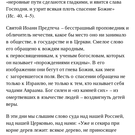
«неровные пути сделаются гладкими, и явится слава
Господня, и узрит всякая плоть спасение Божие»
(Ис. 40, 4–5).
Святой Иоанн Предтеча – бесстрашный проповедник и
обличитель нечестия, какое бы место оно ни занимало
в обществе, в государстве и в Церкви. Смелое слово
его обращено к вождям народным,
к первосвященникам, к ученым богословам, которых
он называет «порождениями ехидны». В его
изображении они бегут от гнева Божия, как змеи
с загоревшегося поля. Весть о спасении обращена не
только к Израилю, не только к тем, кто называет себя
чадами Авраама. Бог силен и «из камней сих» – из
омертвевших в язычестве людей – воздвигнуть детей
веры.
В эти дни мы слышим слово суда над нашей Россией,
над нашей Церковью, над нами: «Уже и секира при
корне дерев лежит: всякое дерево, не приносящее