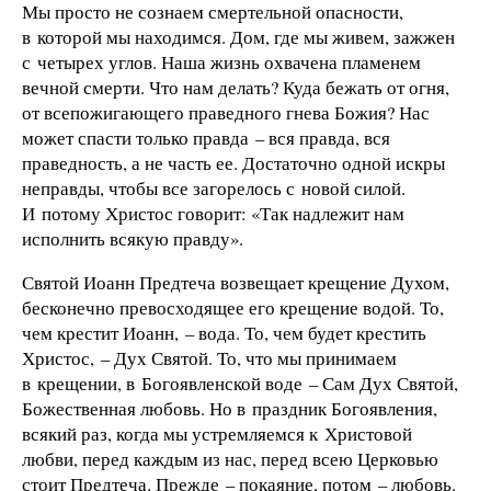
Мы просто не сознаем смертельной опасности,
в которой мы находимся. Дом, где мы живем, зажжен
с четырех углов. Наша жизнь охвачена пламенем
вечной смерти. Что нам делать? Куда бежать от огня,
от всепожигающего праведного гнева Божия? Нас
может спасти только правда – вся правда, вся
праведность, а не часть ее. Достаточно одной искры
неправды, чтобы все загорелось с новой силой.
И потому Христос говорит: «Так надлежит нам
исполнить всякую правду».
Святой Иоанн Предтеча возвещает крещение Духом,
бесконечно превосходящее его крещение водой. То,
чем крестит Иоанн, – вода. То, чем будет крестить
Христос, – Дух Святой. То, что мы принимаем
в крещении, в Богоявленской воде – Сам Дух Святой,
Божественная любовь. Но в праздник Богоявления,
всякий раз, когда мы устремляемся к Христовой
любви, перед каждым из нас, перед всею Церковью
стоит Предтеча. Прежде – покаяние, потом – любовь.