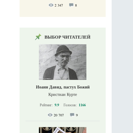
2 347
8
ВЫБОР ЧИТАТЕЛЕЙ
Иоанн Давид, пастух Божий
Кристиан Курте
Рейтинг:
9.9
Голосов:
1166
20 707
9