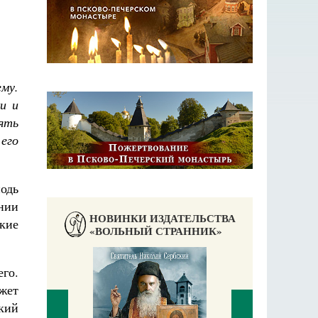
ему.
ки и
пять
 его
одь
ании
НОВИНКИ ИЗДАТЕЛЬСТВА
кие
«ВОЛЬНЫЙ СТРАННИК»
его.
ожет
кий