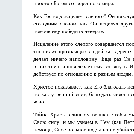
простор Богом сотворенного мира.
Как Господь исцеляет слепого? Он плюнул
его одним словом, как Он исцелял други
помочь ему победить неверие.
Исцеление этого слепого совершается по
Разлуки не будет
тот видит проходящих людей как деревья.
Фредерика де Грааф
делает ничего наполовину. Еще раз Он в
в них тьма, и повелевает ему взглянуть. 
действует по отношению к разным людям, 
Христос показывает, как Его благодать и
но как утренний свет, благодать сияет в
ясно.
Тайна Христа слишком велика, чтобы мы 
Свою силу, и мы узнаем в Нем (как Пе
немощь, Свое вольное подчинение убийст