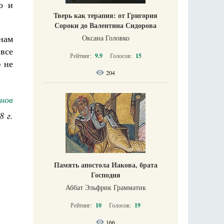
о и
Тверь как терапия: от Григория
Сороки до Валентина Сидорова
нам
Оксана Головко
 все
Рейтинг:
9.9
Голосов:
15
 не
204
нов
8 г.
Память апостола Иакова, брата
Господня
Аббат Эльфрик Грамматик
Рейтинг:
10
Голосов:
19
166