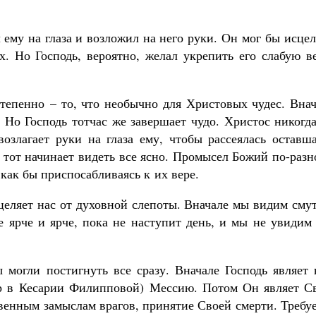
 ему на глаза и возложил на него руки. Он мог бы исце
х. Но Господь, вероятно, желал укрепить его слабую в
Великомученик Георгий Победоносец. Н
степенно – то, что необычно для Христовых чудес. Вна
святого
Роман Котов
 Но Господь тотчас же завершает чудо. Христос никогд
Как найти своё место в жизни
озлагает руки на глаза ему, чтобы рассеялась оставша
Кирилл Мурышев
И тот начинает видеть все ясно. Промысел Божий по-раз
как бы приспосабливаясь к их вере.
сцеляет нас от духовной слепоты. Вначале мы видим сму
се ярче и ярче, пока не наступит день, и мы не увидим
могли постигнуть все сразу. Вначале Господь являет 
тр в Кесарии Филипповой) Мессию. Потом Он являет С
венным замыслам врагов, принятие Своей смерти. Требу