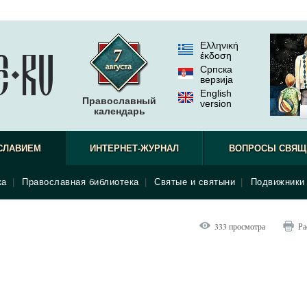
Ελληνική
έκδοση
Српска
верзиjа
English
Православный
version
календарь
СЛАВИЕМ
ИНТЕРНЕТ-ЖУРНАЛ
ВОПРОСЫ СВЯЩ
ка
|
Православная библиотека
|
Святые и святыни
|
Подвижники 
333 просмотра
Ра