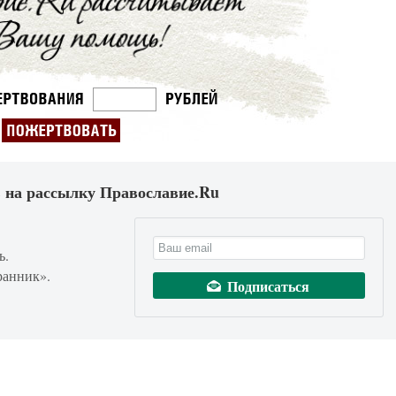
 на рассылку Православие.Ru
ь.
ранник».