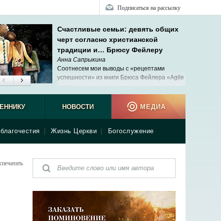
Подписаться на рассылку
Счастливые семьи: девять общих
черт согласно христианской
традиции и… Брюсу Фейлеру
Анна Сапрыкина
Соотнесем мои выводы с «рецептами
успешности» из книги Брюса Фейлера «Agile
в семье».
ЕННИКУ
НОВОСТИ
МЕДИА
благочестия
|
Жизнь Церкви
|
Богослужение
спечатать