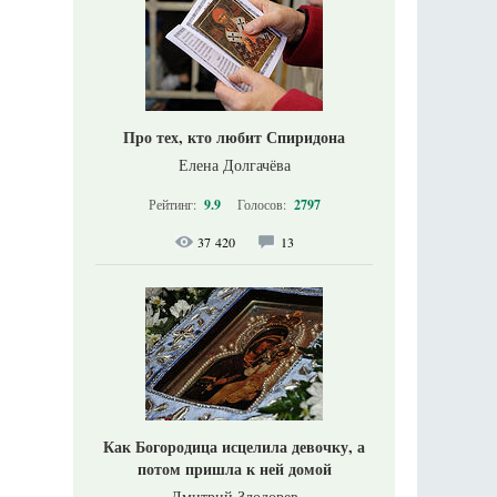
Про тех, кто любит Спиридона
Елена Долгачёва
Рейтинг:
9.9
Голосов:
2797
37 420
13
Как Богородица исцелила девочку, а
потом пришла к ней домой
Дмитрий Злодорев