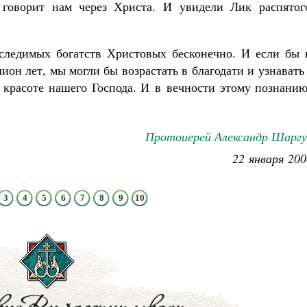
 говорит нам через Христа. И увидели Лик распятог
сследимых богатств Христовых бесконечно. И если бы 
ион лет, мы могли бы возрастать в благодати и узнавать
красоте нашего Господа. И в вечности этому познанию
Протоиерей Александр Шаргу
22 января 200
3
4
5
6
7
8
9
10