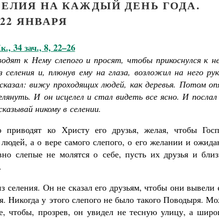
ЕЛИЯ НА КАЖДЫЙ ДЕНЬ ГОДА.
22 ЯНВАРЯ
., 34 зач., 8, 22–26
водят к Нему слепого и просят, чтобы прикоснулся к н
из селения и, плюнув ему на глаза, возложил на него ру
, сказал: вижу проходящих людей, как деревья. Потом о
глянуть. И он исцелел и стал видеть все ясно. И послал
ссказывай никому в селении.
о приводят ко Христу его друзья, желая, чтобы Госп
людей, а о вере самого слепого, о его желании и ожид
вно слепые не молятся о себе, пусть их друзья и близ
.
из селения. Он не сказал его друзьям, чтобы они вывели 
ия. Никогда у этого слепого не было такого Поводыря. М
е, чтобы, прозрев, он увидел не тесную улицу, а широ