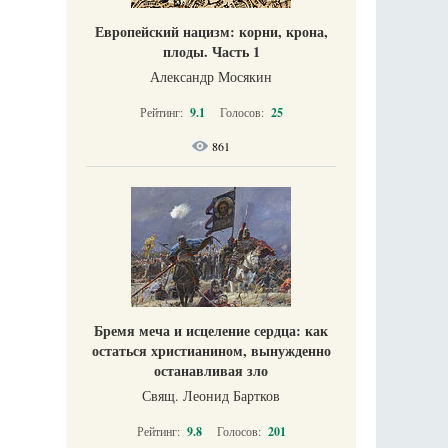
Европейский нацизм: корни, крона,
плоды. Часть 1
Александр Мосякин
Рейтинг:
9.1
Голосов:
25
861
Бремя меча и исцеление сердца: как
остаться христианином, вынужденно
останавливая зло
Свящ. Леонид Бартков
Рейтинг:
9.8
Голосов:
201