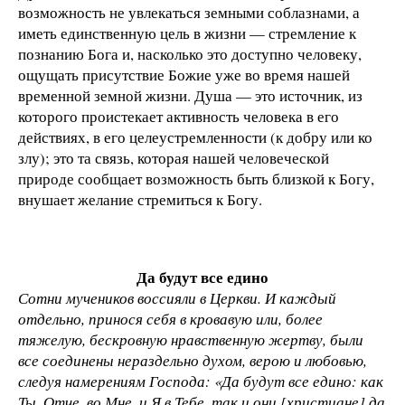
возможность не увлекаться земными соблазнами, а
иметь единственную цель в жизни — стремление к
познанию Бога и, насколько это доступно человеку,
ощущать присутствие Божие уже во время нашей
временной земной жизни. Душа — это источник, из
которого проистекает активность человека в его
действиях, в его целеустремленности (к добру или ко
злу); это та связь, которая нашей человеческой
природе сообщает возможность быть близкой к Богу,
внушает желание стремиться к Богу.
Да будут все едино
Сотни мучеников воссияли в Церкви. И каждый
отдельно, принося себя в кровавую или, более
тяжелую, бескровную нравственную жертву, были
все соединены нераздельно духом, верою и любовью,
следуя намерениям Господа: «Да будут все едино: как
Ты, Отче, во Мне, и Я в Тебе, так и они [христиане] да