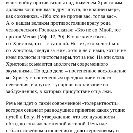
ведет войну против сатаны под знаменем Христовым,
должны воспринимать друг друга, по крайней мере,
как союзников. «Ибо кто не против вас, тот за вас».
А о нашем великом противостоянии врагу рода
человеческого Господь сказал: «Кто не со Мной, тот
против Меня» (Мф. 12, 30). Кто не хочет быть
со Христом, тот – с сатаной. Но тех, кто хочет быть
со Христом, следуя за Ним, хотя и не с нами, хотя и не
имея полноты и чистоты веры, тот за нас. На эти слова
Христовы ссылаются апологеты современного
экуменизма. Но одно дело – постепенное восхождение
ко Христу с постепенным преодолением своего
неведения, и другое – упорное настаивание на
заблуждениях, в которых присутствие отца лжи.
Речь не идет о такой современной «толерантности»,
которая означает равнодушное принятие каких угодно
путей к Богу. И утверждение, что все духовности
обладают только частичной истиной. Речь идет
о благоговейном отношении к долготерпеливому и