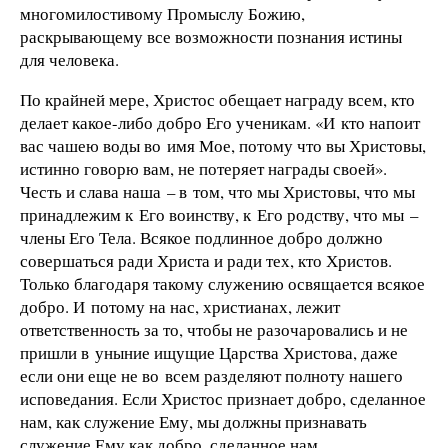
многомилостивому Промыслу Божию,
раскрывающему все возможности познания истины
для человека.
По крайней мере, Христос обещает награду всем, кто
делает какое-либо добро Его ученикам. «И кто напоит
вас чашею воды во имя Мое, потому что вы Христовы,
истинно говорю вам, не потеряет награды своей».
Честь и слава наша – в том, что мы Христовы, что мы
принадлежим к Его воинству, к Его родству, что мы –
члены Его Тела. Всякое подлинное добро должно
совершаться ради Христа и ради тех, кто Христов.
Только благодаря такому служению освящается всякое
добро. И потому на нас, христианах, лежит
ответственность за то, чтобы не разочаровались и не
пришли в уныние ищущие Царства Христова, даже
если они еще не во всем разделяют полноту нашего
исповедания. Если Христос признает добро, сделанное
нам, как служение Ему, мы должны признавать
служение Ему как добро, сделанное нам.