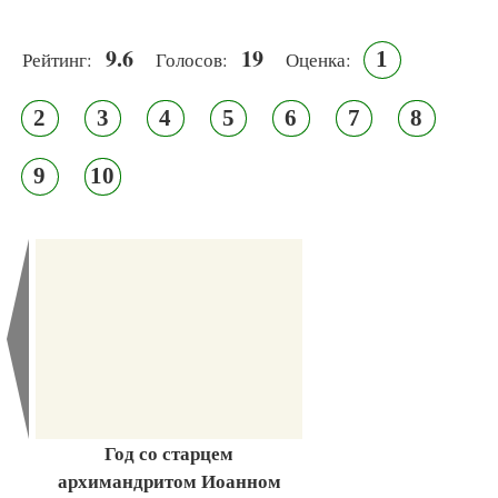
9.6
19
1
Рейтинг:
Голосов:
Оценка:
2
3
4
5
6
7
8
9
10
Год со старцем
архимандритом Иоанном